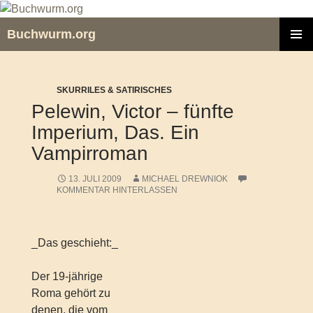
Zum
Inhalt
Buchwurm.org
springen
PRIMÄR
MENÜ
SKURRILES & SATIRISCHES
Pelewin, Victor – fünfte
Imperium, Das. Ein
Vampirroman
13. JULI 2009
MICHAEL DREWNIOK
KOMMENTAR HINTERLASSEN
_Das geschieht:_
Der 19-jährige
Roma gehört zu
denen, die vom