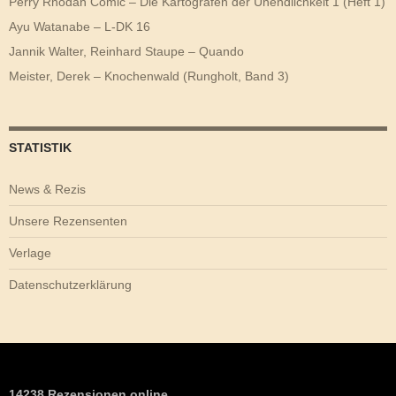
Perry Rhodan Comic – Die Kartografen der Unendlichkeit 1 (Heft 1)
Ayu Watanabe – L-DK 16
Jannik Walter, Reinhard Staupe – Quando
Meister, Derek – Knochenwald (Rungholt, Band 3)
STATISTIK
News & Rezis
Unsere Rezensenten
Verlage
Datenschutzerklärung
14238 Rezensionen online