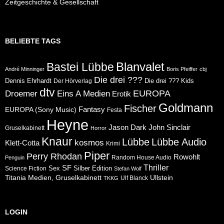
Zeitgeschichte & Gesellschaft
BELIEBTE TAGS
Blanvalet
Bastei Lübbe
André Minninger
Boris Pfeiffer
cbj
Die drei ???
Dennis Ehrhardt
Die drei ??? Kids
Der Hörverlag
dtv
Eins A Medien
EUROPA
Droemer
Erotik
Goldmann
Fischer
Fantasy
EUROPA (Sony Music)
Festa
Heyne
Jason Dark
John Sinclair
Gruselkabinett
Horror
Knaur
Lübbe
Lübbe Audio
kosmos
Klett-Cotta
Krimi
Piper
Perry Rhodan
Rowohlt
Random House Audio
Penguin
Thriller
SF
Sex
Silber Edition
Science Fiction
Stefan Wolf
Ullstein
Titania Medien, Gruselkabinett
Ulf Blanck
TKKG
LOGIN