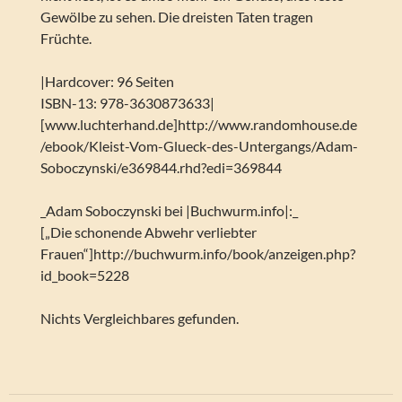
Gewölbe zu sehen. Die dreisten Taten tragen
Früchte.
|Hardcover: 96 Seiten
ISBN-13: 978-3630873633|
[www.luchterhand.de]http://www.randomhouse.de
/ebook/Kleist-Vom-Glueck-des-Untergangs/Adam-
Soboczynski/e369844.rhd?edi=369844
_Adam Soboczynski bei |Buchwurm.info|:_
[„Die schonende Abwehr verliebter
Frauen“]http://buchwurm.info/book/anzeigen.php?
id_book=5228
Nichts Vergleichbares gefunden.