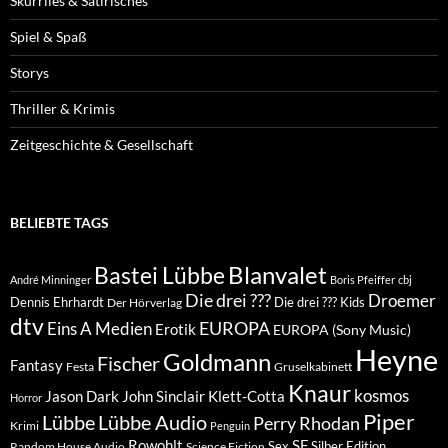
Skurriles & Satirisches
Spiel & Spaß
Storys
Thriller & Krimis
Zeitgeschichte & Gesellschaft
BELIEBTE TAGS
Blanvalet
Bastei Lübbe
André Minninger
Boris Pfeiffer
cbj
Die drei ???
Droemer
Dennis Ehrhardt
Die drei ??? Kids
Der Hörverlag
dtv
EUROPA
Eins A Medien
Erotik
EUROPA (Sony Music)
Heyne
Goldmann
Fischer
Fantasy
Festa
Gruselkabinett
Knaur
kosmos
Klett-Cotta
Jason Dark
John Sinclair
Horror
Piper
Lübbe Audio
Lübbe
Perry Rhodan
Krimi
Penguin
Rowohlt
SF
Sex
Silber Edition
Random House Audio
Science Fiction