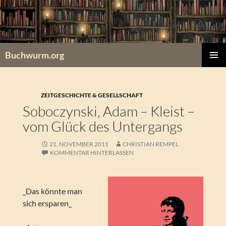
Zum
Inhalt
springen
Buchwurm.org
PRIMÄR
MENÜ
ZEITGESCHICHTE & GESELLSCHAFT
Soboczynski, Adam – Kleist –
vom Glück des Untergangs
21. NOVEMBER 2011
CHRISTIAN REMPEL
KOMMENTAR HINTERLASSEN
_Das könnte man
sich ersparen_