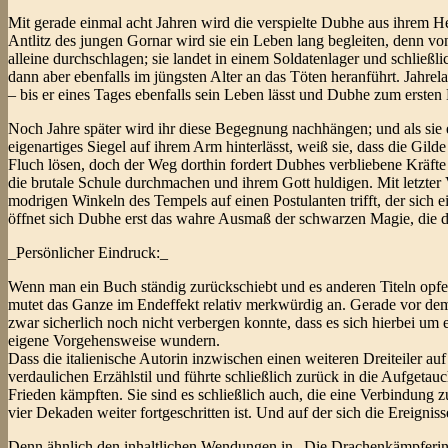
Mit gerade einmal acht Jahren wird die verspielte Dubhe aus ihrem He
Antlitz des jungen Gornar wird sie ein Leben lang begleiten, denn v
alleine durchschlagen; sie landet in einem Soldatenlager und schließli
dann aber ebenfalls im jüngsten Alter an das Töten heranführt. Jahrelan
– bis er eines Tages ebenfalls sein Leben lässt und Dubhe zum erste
Noch Jahre später wird ihr diese Begegnung nachhängen; und als sie 
eigenartiges Siegel auf ihrem Arm hinterlässt, weiß sie, dass die Gi
Fluch lösen, doch der Weg dorthin fordert Dubhes verbliebene Kräfte 
die brutale Schule durchmachen und ihrem Gott huldigen. Mit letzter 
modrigen Winkeln des Tempels auf einen Postulanten trifft, der sich 
öffnet sich Dubhe erst das wahre Ausmaß der schwarzen Magie, die d
_Persönlicher Eindruck:_
Wenn man ein Buch ständig zurückschiebt und es anderen Titeln opfert
mutet das Ganze im Endeffekt relativ merkwürdig an. Gerade vor dem H
zwar sicherlich noch nicht verbergen konnte, dass es sich hierbei um 
eigene Vorgehensweise wundern.
Dass die italienische Autorin inzwischen einen weiteren Dreiteiler auf
verdaulichen Erzählstil und führte schließlich zurück in die Aufgeta
Frieden kämpften. Sie sind es schließlich auch, die eine Verbindung z
vier Dekaden weiter fortgeschritten ist. Und auf der sich die Ereigni
Denn ähnlich den inhaltlichen Wendungen in „Die Drachenkämpferin“ i