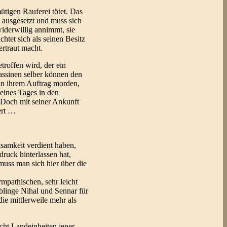
ütigen Rauferei tötet. Das
 ausgesetzt und muss sich
widerwillig annimmt, sie
chtet sich als seinen Besitz
rtraut macht.
troffen wird, der ein
sassinen selber können den
 in ihrem Auftrag morden,
 eines Tages in den
. Doch mit seiner Ankunft
ert …
ksamkeit verdient haben,
ruck hinterlassen hat,
muss man sich hier über die
ympathischen, sehr leicht
eblinge Nihal und Sennar für
ie mittlerweile mehr als
cht Landeinheiten jener