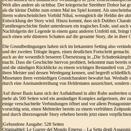
Welt alles andere als sichtbar. Der kriegerische Streitherr Dohor hat g
als die kleine Dubhe zum ersten Mal ins Spiel kommt. Als unscheinbar
ihrem wahrscheinlichen Vorbild Nihal, wenngleich die Heldin der aktu
Entwicklung der Story wird. Hinzu kommt, dass sich Dubhes Charakter
Familiengeschichte findet unterdessen ein tragisches Ende, und auch we
Nachfolgerin der Legende in einem ganz anderen Umfeld mit, bringt f
auch einen sehr düsteren Schatten auf die gesamte Story, die in ihrer G
Die Grundbedingungen haben sich im bekannten Setting also verändert,
und der zweiten Trilogie liegen, einen deutlichen Fortschritt gemacht.
auch an der wesentlich besseren Übersetzung in „Die Schattenkämpferin
macht. Dass die Geschichte hiervon profitiert, bekommt man bereits r
und die ständigen Rückblicke zu einem wichtigen Bestandteil von „Da
ihren Meister und dessen Werdegang kennen, und begreift schließlich, 
Missetaten ihren vernünftigen Grundcharakter bewahrt hat. Weshalb sie
durch eine Aneinanderreihung von Heldentaten auszeichnet, sondern a
Auf dieser Basis kann sich der Auftaktband in aller Ruhe ausbreiten
mehr als 500 Seiten wird ein anständiger Komplex aufgerissen, der z
einige verschachtelte Verbindungen öffnet und vor allem Protagonisten
vorsichtig sein, einen Mehrteiler bereits zu einem verfrühten Zeitpu
und durch überzeugende Story erheben bereits jetzt einen verpflichte
|Gebundene Ausgabe: 528 Seiten
Originaltitel: Le Guerre del Mondo Emerso – La Setta degli Assassini