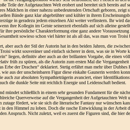
roße Teile der Aufgetauchten Welt erobert und bereitet sich bereits auf s
es Mädchen in einer nahezu unbedeutenden Ortschaft geboren, zeigt sie 
ellen Bände ganz klar abgebrühter und kühler in ihrem Erscheinungsbil
züge in geradezu jedem einzelnen Akt weiter verfinstern. Ihr wird da
nn ihre Kollegin im Geiste seinerzeit ebenfalls auf sich alleine gestell
ür ihre persönliche Charakterformung eine ganz andere Voraussetzung m
esamtheit sowieso schon viel härter ist als all das, was man von Troisi 
 aber auch der Stil der Autorin hat in den beiden Jahren, die zwischen
 Troisi wirkt souveräner und einfach sicherer in dem, was sie in Worte 
“ liegen, definitiv aber auch an der brillanten Vorgabe, die einen völl
elativ früh zu spüren, als die Autorin zum ersten Mal die Vergangenhei
s Erbe der Drachen“ deklariert. Stetig erfährt man mehr über Dubhes K
wie aus der unscheinbaren Figur diese eiskalte Gaunerin werden konnte,
 auch zur absoluten Sympathieträgerin avanciert, einer Identifikationsfi
uch die dunkle Seite mit reichlich Energie und Leidenschaft bedient.
 und mündet schließlich in einem sehr gesunden Fundament für die näc
ahlreiche Querverweise auf die Vergangenheit der Aufgetauchten Welt u
 zutage fördert, wie sie sich die literarische Fantasy nur wünschen ka
nkt in den Himmel zu loben. Doch die rasche Entwicklung in der Arbeit 
nden Anspruch. Nicht zuletzt, weil es zuerst die Figuren sind, die hier