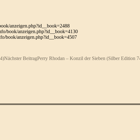
/book/anzeigen.php?id__book=2488
.info/book/anzeigen.php?id__book=4130
info/book/anzeigen.php?id__book=4507
4)
Nächster Beitrag
Perry Rhodan – Konzil der Sieben (Silber Edition 74