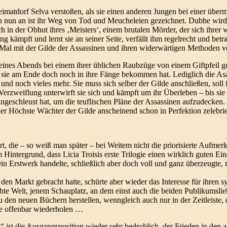
imatdorf Selva verstoßen, als sie einen anderen Jungen bei einer überm
on nun an ist ihr Weg von Tod und Meucheleien gezeichnet. Dubhe wird
ch in der Obhut ihres ‚Meisters‘, einem brutalen Mörder, der sich ihrer 
g kämpft und lernt sie an seiner Seite, verfällt ihm regelrecht und betra
n Mal mit der Gilde der Assassinen und ihren widerwärtigen Methoden ve
eines Abends bei einem ihrer üblichen Raubzüge von einem Giftpfeil ge
lde sie am Ende doch noch in ihre Fänge bekommen hat. Lediglich die A
und noch vieles mehr. Sie muss sich selber der Gilde anschließen, soll
Verzweiflung unterwirft sie sich und kämpft um ihr Überleben – bis sie
eingeschleust hat, um die teuflischen Pläne der Assassinen aufzudecken
er Höchste Wächter der Gilde anscheinend schon in Perfektion zelebri
, die – so weiß man später – bei Weitem nicht die priorisierte Aufmer
intergrund, dass Licia Troisis erste Trilogie einen wirklich guten Eind
ein Erstwerk handelte, schließlich aber doch voll und ganz überzeugte, 
 den Markt gebracht hatte, schürte aber wieder das Interesse für ihren s
uchte Welt, jenem Schauplatz, an dem einst auch die beiden Publikumsli
u den neuen Büchern herstellen, wenngleich auch nur in der Zeitleiste, d
sse offenbar wiederholen …
st die Ausgangsposition wieder sehr bedrohlich, der Frieden in den a