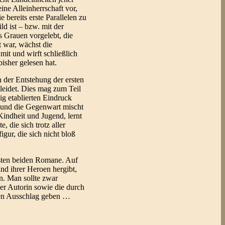
eine Alleinherrschaft vor,
bereits erste Parallelen zu
d ist – bzw. mit der
s Grauen vorgelebt, die
t war, wächst die
it und wirft schließlich
bisher gelesen hat.
 der Entstehung der ersten
kleidet. Dies mag zum Teil
ig etablierten Eindruck
t und die Gegenwart mischt
indheit und Jugend, lernt
 die sich trotz aller
gur, die sich nicht bloß
hsten beiden Romane. Auf
nd ihrer Heroen hergibt,
nn. Man sollte zwar
der Autorin sowie die durch
 den Ausschlag geben …