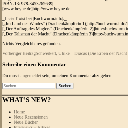
ISBN-13: 978-3453265639|
[www.heyne.de]http://www.heyne.de
_Licia Troisi bei |Buchwurm.info|:_
[„Im Land des Windes“ (Drachenkämpferin 1)]http://buchwurm.info
[„Der Auftrag des Magiers“ (Drachenkämpferin 2)]http://buchwurm
[„Der Talisman der Macht“ (Drachenkämpferin 3)]http://buchwurm.
Nichts Vergleichbares gefunden.
Beitragsnavigation
Vorheriger Beitrag
Schweikert, Ulrike – Dracas (Die Erben der Nacht 
Schreibe einen Kommentar
Du musst
angemeldet
sein, um einen Kommentar abzugeben.
Suchen
nach:
WHAT’S NEW?
Home
Neue Rezensionen
Neue Bücher
Interviews + Artikel