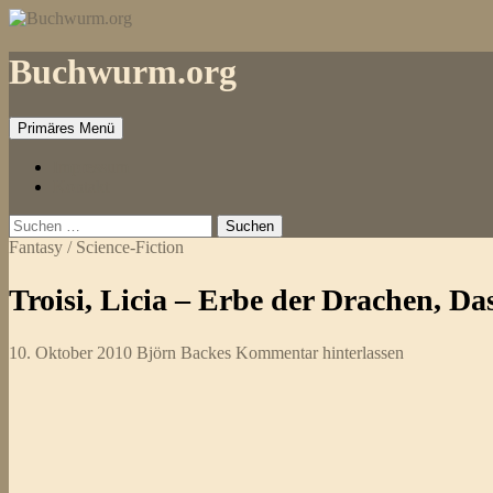
Zum
Inhalt
springen
Buchwurm.org
Primäres Menü
Impressum
Kontakt
Suchen
nach:
Fantasy / Science-Fiction
Troisi, Licia – Erbe der Drachen, Da
10. Oktober 2010
Björn Backes
Kommentar hinterlassen