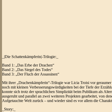
_|Die Schattenkämpferin|-Trilogie:_
Band 1: „Das Erbe der Drachen“
Band 2: „Das Siegel des Todes“
Band 3: „Der Fluch der Assassinen“
Mit ihrer „Drachenkämpferin“-Trilogie war Licia Troisi vor geraumer Z
noch mit kleinen Verbesserungswürdigkeiten bei der Tiefe der Erzählu
konnte sich trotz der sprachlichen Simplizität beim Publikum als Alte
ausgeruht und parallel an zwei weiteren Projekten gearbeitet, von den
Aufgetauchte Welt zurück – und wieder sind es vor allem die Charakte
_Story:_