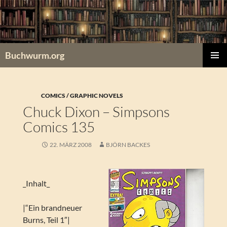
Zum
Inhalt
springen
Buchwurm.org
PRIMÄR
MENÜ
COMICS / GRAPHIC NOVELS
Chuck Dixon – Simpsons
Comics 135
22. MÄRZ 2008
BJÖRN BACKES
_Inhalt_
|“Ein brandneuer
Burns, Teil 1″|