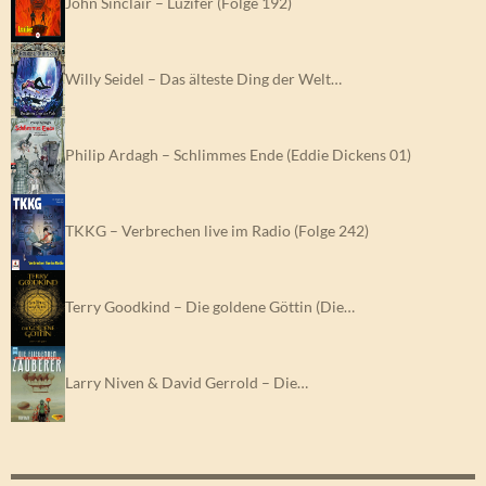
John Sinclair – Luzifer (Folge 192)
Willy Seidel – Das älteste Ding der Welt…
Philip Ardagh – Schlimmes Ende (Eddie Dickens 01)
TKKG – Verbrechen live im Radio (Folge 242)
Terry Goodkind – Die goldene Göttin (Die…
Larry Niven & David Gerrold – Die…