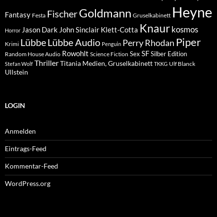
Heyne
Goldmann
Fischer
Fantasy
Festa
Gruselkabinett
Knaur
kosmos
Klett-Cotta
Jason Dark
John Sinclair
Horror
Piper
Lübbe Audio
Lübbe
Perry Rhodan
Krimi
Penguin
Rowohlt
SF
Sex
Silber Edition
Random House Audio
Science Fiction
Thriller
Titania Medien, Gruselkabinett
Ulf Blanck
Stefan Wolf
TKKG
Ullstein
LOGIN
Anmelden
Eintrags-Feed
Kommentar-Feed
WordPress.org