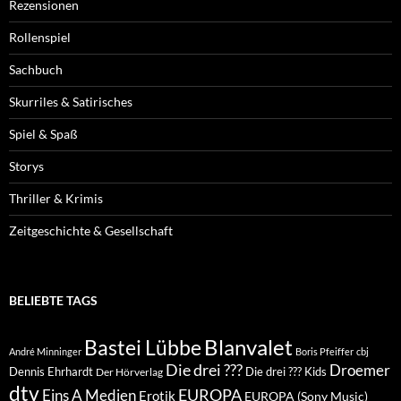
Rezensionen
Rollenspiel
Sachbuch
Skurriles & Satirisches
Spiel & Spaß
Storys
Thriller & Krimis
Zeitgeschichte & Gesellschaft
BELIEBTE TAGS
Blanvalet
Bastei Lübbe
André Minninger
Boris Pfeiffer
cbj
Die drei ???
Droemer
Dennis Ehrhardt
Die drei ??? Kids
Der Hörverlag
dtv
EUROPA
Eins A Medien
Erotik
EUROPA (Sony Music)