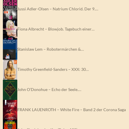
Jussi Adler-Olsen – Natrium Chlorid. Der 9.…
Fiona Albrecht – Blowjob. Tagebuch einer…
Stanislaw Lem – Robotermärchen &…
Timothy Greenfield-Sanders – XXX: 30…
John O’Donohue – Echo der Seele.…
FRANK LAUENROTH – White Fire – Band 2 der Corona Saga