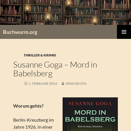
Zum
Inhalt
springen
Buchwurm.org
PRIMÄR
MENÜ
THRILLER & KRIMIS
Susanne Goga – Mord in
Babelsberg
1. FEBRUAR 2014
VERA SENTIS
Worum gehts?
Berlin-Kreuzberg im
Jahre 1926. In einer