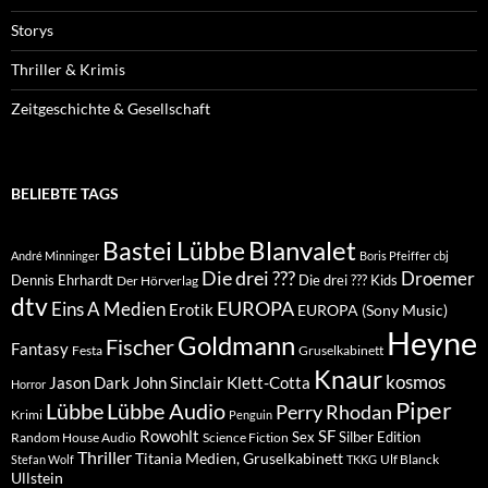
Storys
Thriller & Krimis
Zeitgeschichte & Gesellschaft
BELIEBTE TAGS
Blanvalet
Bastei Lübbe
André Minninger
Boris Pfeiffer
cbj
Die drei ???
Droemer
Dennis Ehrhardt
Die drei ??? Kids
Der Hörverlag
dtv
EUROPA
Eins A Medien
Erotik
EUROPA (Sony Music)
Heyne
Goldmann
Fischer
Fantasy
Festa
Gruselkabinett
Knaur
kosmos
Klett-Cotta
Jason Dark
John Sinclair
Horror
Piper
Lübbe Audio
Lübbe
Perry Rhodan
Krimi
Penguin
Rowohlt
SF
Sex
Silber Edition
Random House Audio
Science Fiction
Thriller
Titania Medien, Gruselkabinett
Ulf Blanck
Stefan Wolf
TKKG
Ullstein