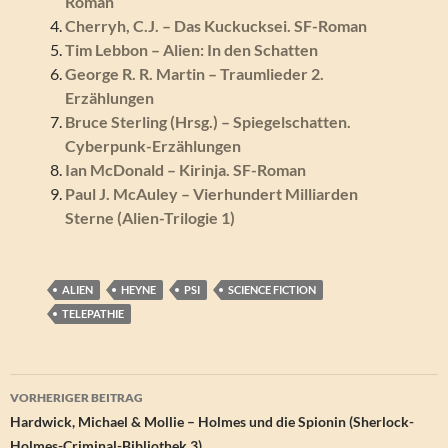
Roman
Cherryh, C.J. – Das Kuckucksei. SF-Roman
Tim Lebbon – Alien: In den Schatten
George R. R. Martin – Traumlieder 2.
Erzählungen
Bruce Sterling (Hrsg.) – Spiegelschatten.
Cyberpunk-Erzählungen
Ian McDonald – Kirinja. SF-Roman
Paul J. McAuley – Vierhundert Milliarden
Sterne (Alien-Trilogie 1)
ALIEN
HEYNE
PSI
SCIENCE FICTION
TELEPATHIE
Beitragsnavigation
VORHERIGER BEITRAG
Hardwick, Michael & Mollie – Holmes und die Spionin (Sherlock-
Holmes-Criminal-Bibliothek 3)