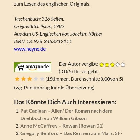
zum Lesen des englischen Originals.
Taschenbuch: 316 Seiten.
Originaltitel: Psion, 1982
Aus dem US-Englischen von Joachim Körber
ISBN-13: 978-3453312111
www.heyne.de
Der Autor vergibt:
(3.0/5) Ihr vergebt:
(
1
Stimmen, Durchschnitt:
3,00
von 5)
Schrecklich
Na ja
Geht so
Gut
Super
(wg. Punktabzug für die Übersetzung)
Das Könnte Dich Auch Interessieren:
Pat Cadigan – Alien³ Der Roman nach dem
Drehbuch von William Gibson
Anne McCaffrey – Rowan (Rowan 01)
Gregory Benford – Das Rennen zum Mars. SF-