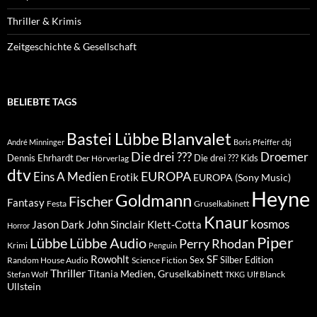
Thriller & Krimis
Zeitgeschichte & Gesellschaft
BELIEBTE TAGS
Blanvalet
Bastei Lübbe
André Minninger
Boris Pfeiffer
cbj
Die drei ???
Droemer
Dennis Ehrhardt
Die drei ??? Kids
Der Hörverlag
dtv
EUROPA
Eins A Medien
Erotik
EUROPA (Sony Music)
Heyne
Goldmann
Fischer
Fantasy
Festa
Gruselkabinett
Knaur
kosmos
Klett-Cotta
Jason Dark
John Sinclair
Horror
Piper
Lübbe Audio
Lübbe
Perry Rhodan
Krimi
Penguin
Rowohlt
SF
Sex
Silber Edition
Random House Audio
Science Fiction
Thriller
Titania Medien, Gruselkabinett
Ulf Blanck
Stefan Wolf
TKKG
Ullstein