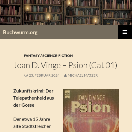
Zum
Inhalt
springen
Buchwurm.org
PRIMÄR
MENÜ
FANTASY / SCIENCE-FICTION
Joan D. Vinge – Psion (Cat 01)
23. FEBRUAR 2024
MICHAEL MATZER
Zukunftskrimi: Der
Telepathenheld aus
der Gosse
Der etwa 15 Jahre
alte Stadtstreicher