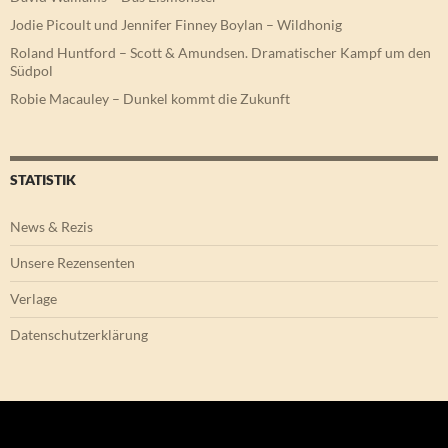
Jodie Picoult und Jennifer Finney Boylan – Wildhonig
Roland Huntford – Scott & Amundsen. Dramatischer Kampf um den
Südpol
Robie Macauley – Dunkel kommt die Zukunft
STATISTIK
News & Rezis
Unsere Rezensenten
Verlage
Datenschutzerklärung