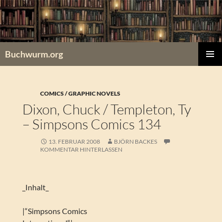
Zum
Inhalt
springen
Buchwurm.org
PRIMÄR
MENÜ
COMICS / GRAPHIC NOVELS
Dixon, Chuck / Templeton, Ty
– Simpsons Comics 134
13. FEBRUAR 2008
BJÖRN BACKES
KOMMENTAR HINTERLASSEN
_Inhalt_
|“Simpsons Comics