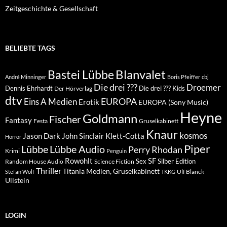
Zeitgeschichte & Gesellschaft
BELIEBTE TAGS
Blanvalet
Bastei Lübbe
André Minninger
Boris Pfeiffer
cbj
Die drei ???
Droemer
Dennis Ehrhardt
Die drei ??? Kids
Der Hörverlag
dtv
EUROPA
Eins A Medien
Erotik
EUROPA (Sony Music)
Heyne
Goldmann
Fischer
Fantasy
Festa
Gruselkabinett
Knaur
kosmos
Klett-Cotta
Jason Dark
John Sinclair
Horror
Piper
Lübbe Audio
Lübbe
Perry Rhodan
Krimi
Penguin
Rowohlt
SF
Sex
Silber Edition
Random House Audio
Science Fiction
Thriller
Titania Medien, Gruselkabinett
Ulf Blanck
Stefan Wolf
TKKG
Ullstein
LOGIN