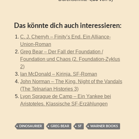
Das könnte dich auch interessieren:
C. J. Cherryh – Finity’s End. Ein Alliance-
Union-Roman
Greg Bear – Der Fall der Foundation /
Foundation und Chaos (2. Foundation-Zyklus
2)
Ian McDonald – Kirinja. SF-Roman
John Norman – The King. Night of the Vandals
(The Telnarian Histories 3)
Lyon Sprague de Camp – Ein Yankee bei
Aristoteles. Klassische SF-Erzählungen
DINOSAURIER
GREG BEAR
SF
WARNER BOOKS