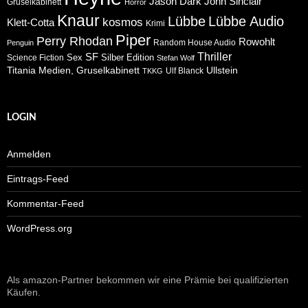
Jason Dark
John Sinclair
Gruselkabinett
Horror
Knaur
Lübbe
Lübbe Audio
kosmos
Klett-Cotta
Krimi
Piper
Perry Rhodan
Rowohlt
Random House Audio
Penguin
Thriller
SF
Sex
Silber Edition
Science Fiction
Stefan Wolf
Ullstein
Titania Medien, Gruselkabinett
Ulf Blanck
TKKG
LOGIN
Anmelden
Eintrags-Feed
Kommentar-Feed
WordPress.org
Als amazon-Partner bekommen wir eine Prämie bei qualifizierten
Käufen.