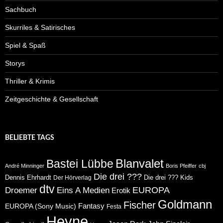
Sachbuch
Skurriles & Satirisches
Spiel & Spaß
Storys
Thriller & Krimis
Zeitgeschichte & Gesellschaft
BELIEBTE TAGS
Blanvalet
Bastei Lübbe
André Minninger
Boris Pfeiffer
cbj
Die drei ???
Dennis Ehrhardt
Die drei ??? Kids
Der Hörverlag
dtv
Eins A Medien
EUROPA
Droemer
Erotik
Goldmann
Fischer
Fantasy
EUROPA (Sony Music)
Festa
Heyne