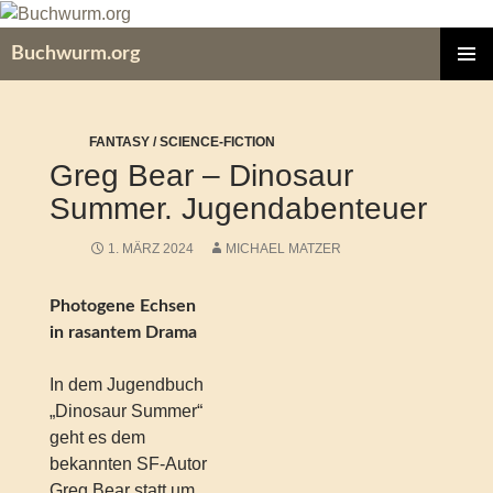
Zum
Inhalt
Buchwurm.org
springen
PRIMÄR
MENÜ
FANTASY / SCIENCE-FICTION
Greg Bear – Dinosaur
Summer. Jugendabenteuer
1. MÄRZ 2024
MICHAEL MATZER
Photogene Echsen
in rasantem Drama
In dem Jugendbuch
„Dinosaur Summer“
geht es dem
bekannten SF-Autor
Greg Bear statt um