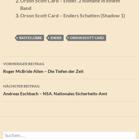
Orson Scott Card – Ender. 2 Romane in einem
Band
Orson Scott Card – Enders Schatten (Shadow 1)
BASTEI LÜBBE
ENDER
ORSON SCOTT CARD
Beitragsnavigation
VORHERIGER BEITRAG
Roger McBride Allen – Die Tiefen der Zeit
NÄCHSTER BEITRAG
Andreas Eschbach – NSA. Nationales Sicherheits-Amt
Suchen