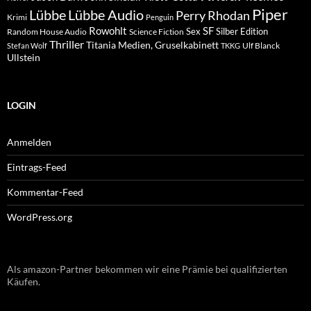
Piper
Lübbe Audio
Lübbe
Perry Rhodan
Krimi
Penguin
Rowohlt
SF
Sex
Silber Edition
Random House Audio
Science Fiction
Thriller
Titania Medien, Gruselkabinett
Ulf Blanck
Stefan Wolf
TKKG
Ullstein
LOGIN
Anmelden
Eintrags-Feed
Kommentar-Feed
WordPress.org
Als amazon-Partner bekommen wir eine Prämie bei qualifizierten
Käufen.