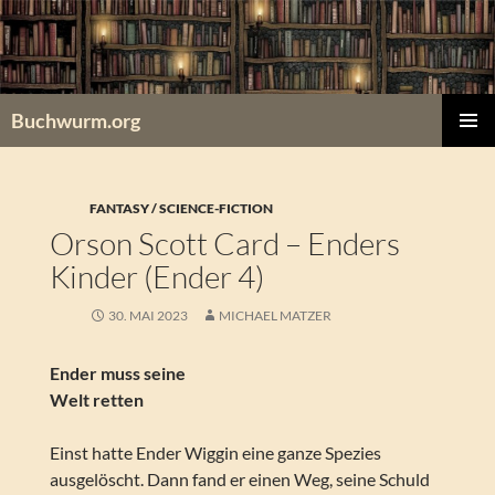
Zum
Inhalt
springen
Buchwurm.org
PRIMÄR
MENÜ
FANTASY / SCIENCE-FICTION
Orson Scott Card – Enders
Kinder (Ender 4)
30. MAI 2023
MICHAEL MATZER
Ender muss seine
Welt retten
Einst hatte Ender Wiggin eine ganze Spezies
ausgelöscht. Dann fand er einen Weg, seine Schuld