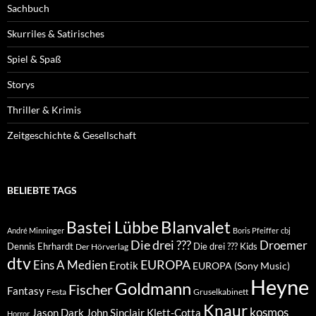
Sachbuch
Skurriles & Satirisches
Spiel & Spaß
Storys
Thriller & Krimis
Zeitgeschichte & Gesellschaft
BELIEBTE TAGS
Blanvalet
Bastei Lübbe
André Minninger
Boris Pfeiffer
cbj
Die drei ???
Droemer
Dennis Ehrhardt
Die drei ??? Kids
Der Hörverlag
dtv
EUROPA
Eins A Medien
Erotik
EUROPA (Sony Music)
Heyne
Goldmann
Fischer
Fantasy
Festa
Gruselkabinett
Knaur
kosmos
Klett-Cotta
Jason Dark
John Sinclair
Horror