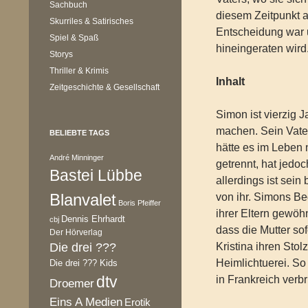
Sachbuch
diesem Zeitpunkt a
Skurriles & Satirisches
Entscheidung war 
Spiel & Spaß
hineingeraten wird
Storys
Thriller & Krimis
Inhalt
Zeitgeschichte & Gesellschaft
Simon ist vierzig J
machen. Sein Vater
BELIEBTE TAGS
hätte es im Leben 
André Minninger
getrennt, hat jedoc
Bastei Lübbe
allerdings ist sei
Blanvalet
von ihr. Simons Be
Boris Pfeiffer
ihrer Eltern gewö
Dennis Ehrhardt
cbj
dass die Mutter so
Der Hörverlag
Die drei ???
Kristina ihren Sto
Heimlichtuerei. So
Die drei ??? Kids
dtv
in Frankreich verbr
Droemer
Eins A Medien
Erotik