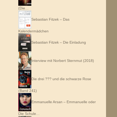
(Die…
Sebastian Fitzek – Das
Kalendermädchen
Sebastian Fitzek – Die Einladung
Interview mit Norbert Sternmut (2018)
Die drei ??? und die schwarze Rose
(Band 241)
Emmanuelle Arsan – Emmanuelle oder
Die Schule…