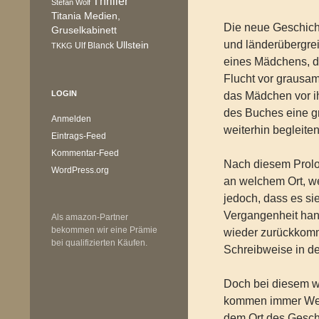
Thriller
Stefan Wolf
Titania Medien,
Die neue Geschicht
Gruselkabinett
und länderübergrei
Ullstein
Ulf Blanck
TKKG
eines Mädchens, d
Flucht vor grausam
LOGIN
das Mädchen vor ih
des Buches eine g
Anmelden
weiterhin begleiten
Eintrags-Feed
Kommentar-Feed
Nach diesem Prolo
WordPress.org
an welchem Ort, wed
jedoch, dass es si
Vergangenheit hand
Als amazon-Partner
bekommen wir eine Prämie
wieder zurückkomm
bei qualifizierten Käufen.
Schreibweise in de
Doch bei diesem we
kommen immer Weit
dem Ort des Gesch