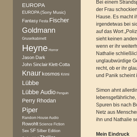
Bei einem Strandspa
EUROPA
der Frau schockier
EUROPA (Sony Music)
Hause. Es macht ih
Fischer
Fantasy
Festa
irgendetwas bei si
Goldmann
auf das Wort „Poliz
sieht keinen ande
Gruselkabinett
Heyne
wenn er ihr weiter
Horror
Nathalie schließlic
Jason Dark
unglaubwürdige Ges
Klett-Cotta
John Sinclair
recht, ob er ihr gl
Knaur
kosmos
Krimi
und Panik scheint 
Lübbe
Simon ahnt allerdi
Lübbe Audio
Penguin
lebensgefährliche,
Perry Rhodan
Spuren bis nach Bu
Piper
Netz aus Menschen
Random House Audio
ihn und Nathalie s
Rowohlt
Science Fiction
SF
Sex
Silber Edition
Mein Eindruck