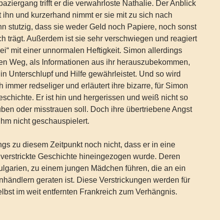
ziergang trifft er die verwahrloste Nathalie. Der Anblick
t ihn und kurzerhand nimmt er sie mit zu sich nach
n stutzig, dass sie weder Geld noch Papiere, noch sonst
ch trägt. Außerdem ist sie sehr verschwiegen und reagiert
ei“ mit einer unnormalen Heftigkeit. Simon allerdings
ren Weg, als Informationen aus ihr herauszubekommen,
hin Unterschlupf und Hilfe gewährleistet. Und so wird
h immer redseliger und erläutert ihre bizarre, für Simon
chichte. Er ist hin und hergerissen und weiß nicht so
auben oder misstrauen soll. Doch ihre übertriebene Angst
ihm nicht geschauspielert.
ngs zu diesem Zeitpunkt noch nicht, dass er in eine
 verstrickte Geschichte hineingezogen wurde. Deren
lgarien, zu einem jungen Mädchen führen, die an ein
händlern geraten ist. Diese Verstrickungen werden für
elbst im weit entfernten Frankreich zum Verhängnis.