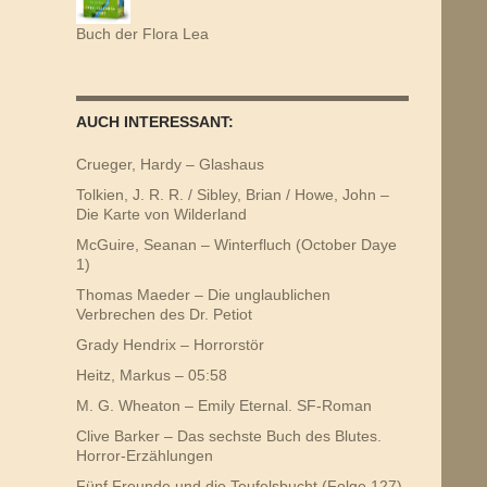
Buch der Flora Lea
AUCH INTERESSANT:
Crueger, Hardy – Glashaus
Tolkien, J. R. R. / Sibley, Brian / Howe, John –
Die Karte von Wilderland
McGuire, Seanan – Winterfluch (October Daye
1)
Thomas Maeder – Die unglaublichen
Verbrechen des Dr. Petiot
Grady Hendrix – Horrorstör
Heitz, Markus – 05:58
M. G. Wheaton – Emily Eternal. SF-Roman
Clive Barker – Das sechste Buch des Blutes.
Horror-Erzählungen
Fünf Freunde und die Teufelsbucht (Folge 127)