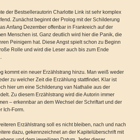
e der Bestsellerautorin Charlotte Link ist sehr komplex
fend. Zunächst beginnt der Prolog mit der Schilderung
as Anfang Dezember offenbar in Frankreich auf der
en Menschen ist. Ganz deutlich wird hier die Panik, die
ren Peinigern hat. Diese Angst spielt schon zu Beginn
roße Rolle und wird die Leser auch bis zum Ende
.
g kommt ein neuer Erzählstrang hinzu. Man weiß weder
er zu welcher Zeit die Erzählung stattfindet. Klar ist
ech hier um eine Schilderung van Nathalie aus der
elt. Zu diesem Erzählstrang wird die Autorin immer
en – erkennbar an dem Wechsel der Schriftart und der
r Ich-Form.
iteren Erzählstrang soll es nicht bleiben, nach und nach
ere dazu, gekennzeichnet an der Kapitelüberschrift mit
ehens und dem jeweiligen Datum. Jeder dieser