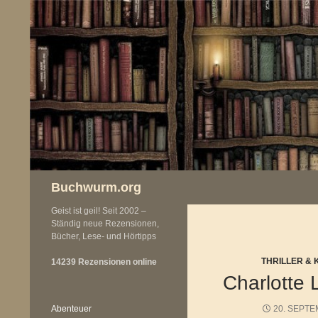
Zum
Inhalt
springen
Buchwurm.org
Geist ist geil! Seit 2002 –
Ständig neue Rezensionen,
Bücher, Lese- und Hörtipps
THRILLER & 
14239 Rezensionen online
Charlotte 
Abenteuer
20. SEPTE