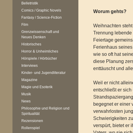
Belletristik
Comics / Graphic Novels
Worum gehts?
Fantasy / Science-Fiction
Film
Weihnachten steht 
Grenzwissenschaft und
Trennung lebende
Neues Denken
Feiertage gemeins
Historisches
Ferienhaus seines
Horror & Unheimliches
wie so oft hat sein
Hörspiele / Hörbücher
diese Planung zers
Interviews
enttäuscht und alle
Kinder- und Jugendliteratur
Magazine
Weil er nicht allei
Magie und Esoterik
entschließt er sic
Musik
Strandspaziergang
News
begegnet er einer
Philosophie und Religion und
verwahrlosten jung
Spiritualität
Schwierigkeiten zu
Rezensionen
verspürt, bietet er
Rollenspiel
Vaters, wo sie sic