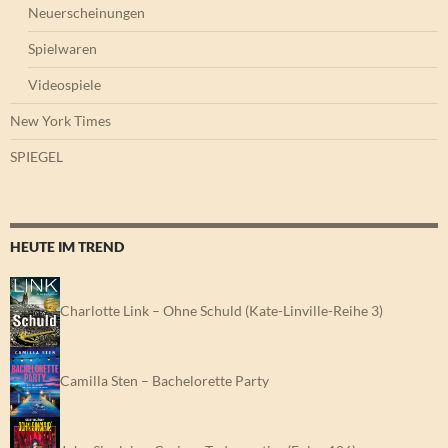
Neuerscheinungen
Spielwaren
Videospiele
New York Times
SPIEGEL
HEUTE IM TREND
Charlotte Link – Ohne Schuld (Kate-Linville-Reihe 3)
Camilla Sten – Bachelorette Party