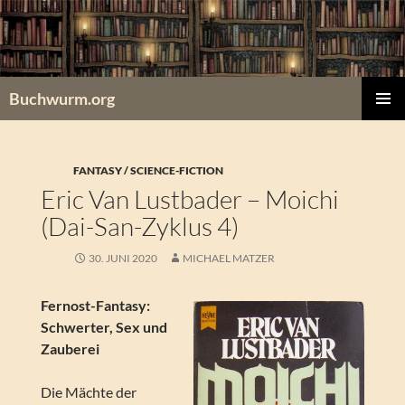
Zum
Inhalt
springen
Buchwurm.org
PRIMÄR
MENÜ
FANTASY / SCIENCE-FICTION
Eric Van Lustbader – Moichi
(Dai-San-Zyklus 4)
30. JUNI 2020
MICHAEL MATZER
Fernost-Fantasy:
Schwerter, Sex und
Zauberei
Die Mächte der