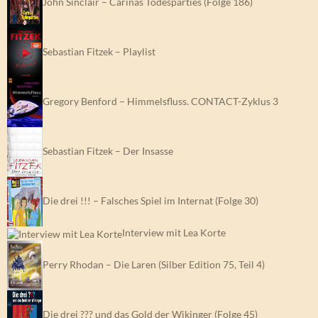
John Sinclair – Carinas Todesparties (Folge 186)
Sebastian Fitzek – Playlist
Gregory Benford – Himmelsfluss. CONTACT-Zyklus 3
Sebastian Fitzek – Der Insasse
Die drei !!! – Falsches Spiel im Internat (Folge 30)
Interview mit Lea Korte
Perry Rhodan – Die Laren (Silber Edition 75, Teil 4)
Die drei ??? und das Gold der Wikinger (Folge 45)