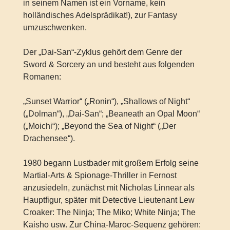
in seinem Namen ist ein Vorname, kein
holländisches Adelsprädikat!), zur Fantasy
umzuschwenken.
Der „Dai-San“-Zyklus gehört dem Genre der
Sword & Sorcery an und besteht aus folgenden
Romanen:
„Sunset Warrior“ („Ronin“), „Shallows of Night“
(„Dolman“), „Dai-San“; „Beaneath an Opal Moon“
(„Moichi“); „Beyond the Sea of Night“ („Der
Drachensee“).
1980 begann Lustbader mit großem Erfolg seine
Martial-Arts & Spionage-Thriller in Fernost
anzusiedeln, zunächst mit Nicholas Linnear als
Hauptfigur, später mit Detective Lieutenant Lew
Croaker: The Ninja; The Miko; White Ninja; The
Kaisho usw. Zur China-Maroc-Sequenz gehören: