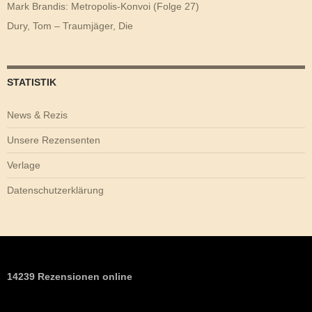
Mark Brandis: Metropolis-Konvoi (Folge 27)
Dury, Tom – Traumjäger, Die
STATISTIK
News & Rezis
Unsere Rezensenten
Verlage
Datenschutzerklärung
14239 Rezensionen online