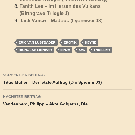
Tanith Lee – Im Herzen des Vulkans
(Birthgrave-Trilogie 1)
Jack Vance – Madouc (Lyonesse 03)
ERIC VAN LUSTBADER
EROTIK
HEYNE
NICHOLAS LINNEAR
NINJA
SEX
THRILLER
Beitragsnavigation
VORHERIGER BEITRAG
Titus Müller – Der letzte Auftrag (Die Spionin 03)
NÄCHSTER BEITRAG
Vandenberg, Philipp – Akte Golgatha, Die