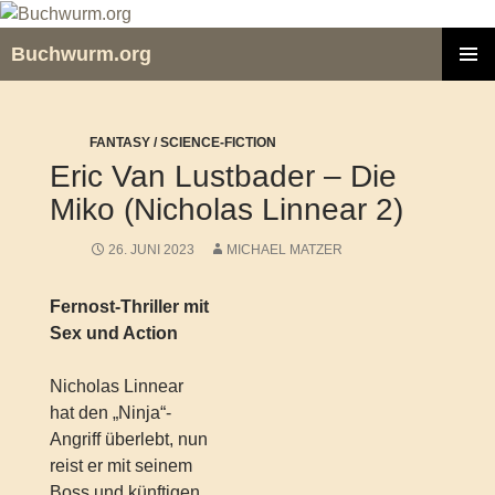
Zum
Inhalt
Buchwurm.org
springen
PRIMÄR
MENÜ
FANTASY / SCIENCE-FICTION
Eric Van Lustbader – Die
Miko (Nicholas Linnear 2)
26. JUNI 2023
MICHAEL MATZER
Fernost-Thriller mit
Sex und Action
Nicholas Linnear
hat den „Ninja“-
Angriff überlebt, nun
reist er mit seinem
Boss und künftigen