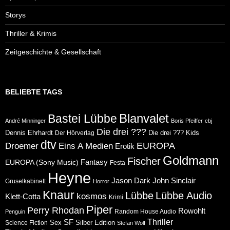
Storys
Thriller & Krimis
Zeitgeschichte & Gesellschaft
BELIEBTE TAGS
Blanvalet
Bastei Lübbe
André Minninger
Boris Pfeiffer
cbj
Die drei ???
Dennis Ehrhardt
Die drei ??? Kids
Der Hörverlag
dtv
Eins A Medien
EUROPA
Droemer
Erotik
Goldmann
Fischer
Fantasy
EUROPA (Sony Music)
Festa
Heyne
Jason Dark
John Sinclair
Gruselkabinett
Horror
Knaur
Lübbe
Lübbe Audio
kosmos
Klett-Cotta
Krimi
Piper
Perry Rhodan
Rowohlt
Random House Audio
Penguin
Thriller
SF
Sex
Silber Edition
Science Fiction
Stefan Wolf