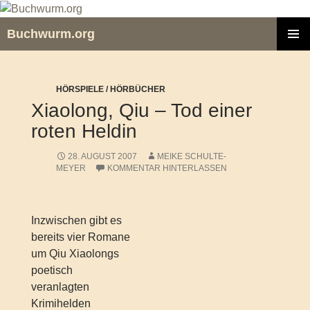
Zum
Inhalt
Buchwurm.org
springen
PRIMÄR
MENÜ
HÖRSPIELE / HÖRBÜCHER
Xiaolong, Qiu – Tod einer
roten Heldin
28. AUGUST 2007
MEIKE SCHULTE-
MEYER
KOMMENTAR HINTERLASSEN
Inzwischen gibt es
bereits vier Romane
um Qiu Xiaolongs
poetisch
veranlagten
Krimihelden