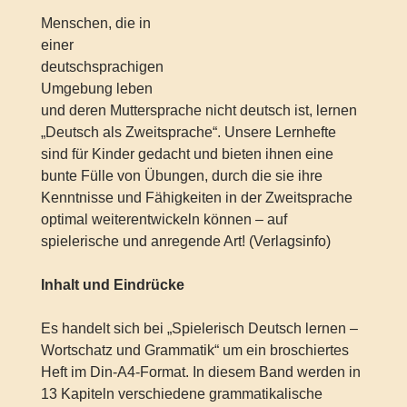
Menschen, die in
einer
deutschsprachigen
Umgebung leben
und deren Muttersprache nicht deutsch ist, lernen
„Deutsch als Zweitsprache“. Unsere Lernhefte
sind für Kinder gedacht und bieten ihnen eine
bunte Fülle von Übungen, durch die sie ihre
Kenntnisse und Fähigkeiten in der Zweitsprache
optimal weiterentwickeln können – auf
spielerische und anregende Art! (Verlagsinfo)
Inhalt und Eindrücke
Es handelt sich bei „Spielerisch Deutsch lernen –
Wortschatz und Grammatik“ um ein broschiertes
Heft im Din-A4-Format. In diesem Band werden in
13 Kapiteln verschiedene grammatikalische