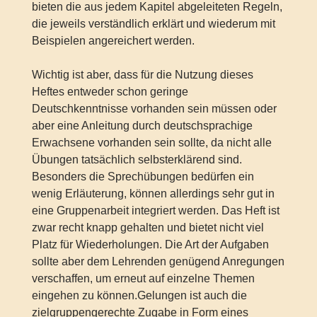
bieten die aus jedem Kapitel abgeleiteten Regeln,
die jeweils verständlich erklärt und wiederum mit
Beispielen angereichert werden.
Wichtig ist aber, dass für die Nutzung dieses
Heftes entweder schon geringe
Deutschkenntnisse vorhanden sein müssen oder
aber eine Anleitung durch deutschsprachige
Erwachsene vorhanden sein sollte, da nicht alle
Übungen tatsächlich selbsterklärend sind.
Besonders die Sprechübungen bedürfen ein
wenig Erläuterung, können allerdings sehr gut in
eine Gruppenarbeit integriert werden. Das Heft ist
zwar recht knapp gehalten und bietet nicht viel
Platz für Wiederholungen. Die Art der Aufgaben
sollte aber dem Lehrenden genügend Anregungen
verschaffen, um erneut auf einzelne Themen
eingehen zu können.Gelungen ist auch die
zielgruppengerechte Zugabe in Form eines