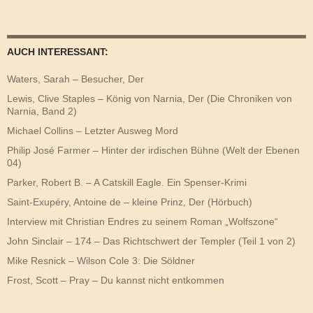
AUCH INTERESSANT:
Waters, Sarah – Besucher, Der
Lewis, Clive Staples – König von Narnia, Der (Die Chroniken von
Narnia, Band 2)
Michael Collins – Letzter Ausweg Mord
Philip José Farmer – Hinter der irdischen Bühne (Welt der Ebenen
04)
Parker, Robert B. – A Catskill Eagle. Ein Spenser-Krimi
Saint-Exupéry, Antoine de – kleine Prinz, Der (Hörbuch)
Interview mit Christian Endres zu seinem Roman „Wolfszone“
John Sinclair – 174 – Das Richtschwert der Templer (Teil 1 von 2)
Mike Resnick – Wilson Cole 3: Die Söldner
Frost, Scott – Pray – Du kannst nicht entkommen