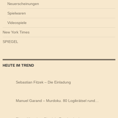
Neuerscheinungen
Spielwaren
Videospiele
New York Times
SPIEGEL
HEUTE IM TREND
Sebastian Fitzek – Die Einladung
Manuel Garand – Murdoku. 80 Logikrätsel rund…