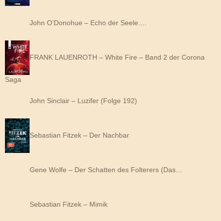
John O’Donohue – Echo der Seele.…
FRANK LAUENROTH – White Fire – Band 2 der Corona
Saga
John Sinclair – Luzifer (Folge 192)
Sebastian Fitzek – Der Nachbar
Gene Wolfe – Der Schatten des Folterers (Das…
Sebastian Fitzek – Mimik