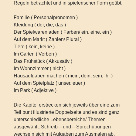
Regeln betrachtet und in spielerischer Form geübt.
Familie ( Personalpronomen )
Kleidung ( der, die, das )
Der Spielwarenladen ( Farben/ ein, eine, ein )
Auf dem Markt ( Zahlen/ Plural )
Tiere ( kein, keine )
Im Garten ( Verben )
Das Frühstück ( Akkusativ )
Im Wohnzimmer ( nicht )
Hausaufgaben machen ( mein, dein, sein, ihr )
Auf dem Spielplatz ( unser, euer )
Im Park ( Adjektive )
Die Kapitel erstrecken sich jeweils über eine zum
Teil bunt illustrierte Doppelseite und es sind ganz
unterschiedliche Lebensbereiche/ Themen
ausgewählt. Schreib – und – Sprechübungen
wechseln sich mit Aufgaben zum Ausmalen ab,