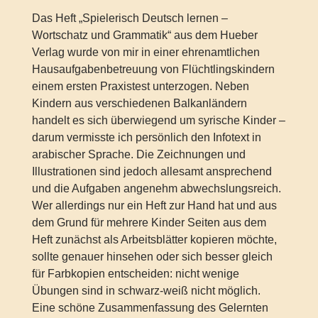
Das Heft „Spielerisch Deutsch lernen –
Wortschatz und Grammatik“ aus dem Hueber
Verlag wurde von mir in einer ehrenamtlichen
Hausaufgabenbetreuung von Flüchtlingskindern
einem ersten Praxistest unterzogen. Neben
Kindern aus verschiedenen Balkanländern
handelt es sich überwiegend um syrische Kinder –
darum vermisste ich persönlich den Infotext in
arabischer Sprache. Die Zeichnungen und
Illustrationen sind jedoch allesamt ansprechend
und die Aufgaben angenehm abwechslungsreich.
Wer allerdings nur ein Heft zur Hand hat und aus
dem Grund für mehrere Kinder Seiten aus dem
Heft zunächst als Arbeitsblätter kopieren möchte,
sollte genauer hinsehen oder sich besser gleich
für Farbkopien entscheiden: nicht wenige
Übungen sind in schwarz-weiß nicht möglich.
Eine schöne Zusammenfassung des Gelernten