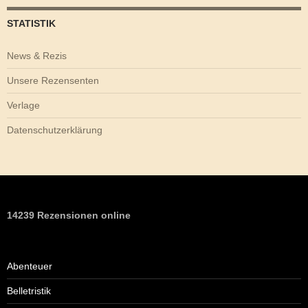
STATISTIK
News & Rezis
Unsere Rezensenten
Verlage
Datenschutzerklärung
14239 Rezensionen online
Abenteuer
Belletristik