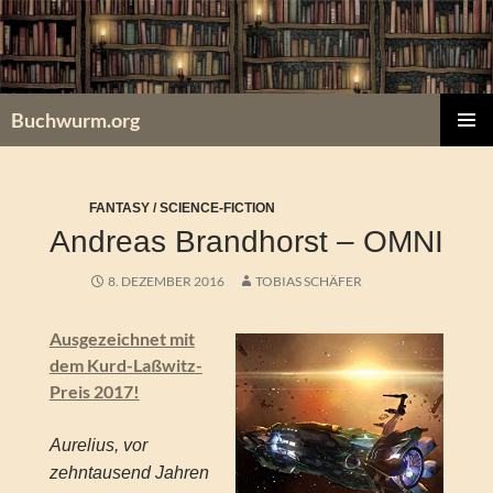
Zum
Inhalt
springen
Buchwurm.org
PRIMÄR
MENÜ
FANTASY / SCIENCE-FICTION
Andreas Brandhorst – OMNI
8. DEZEMBER 2016
TOBIAS SCHÄFER
Ausgezeichnet mit
dem Kurd-Laßwitz-
Preis 2017!
Aurelius, vor
zehntausend Jahren