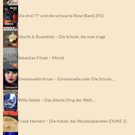
Die drei ??? und die schwarze Rose (Band 241)
Hjorth & Rosenfeld – Die Schuld, die man trägt
Sebastian Fitzek – Mimik
Emmanuelle Arsan – Emmanuelle oder Die Schule…
Willy Seidel – Das älteste Ding der Welt…
Frank Herbert – Die Ketzer des Wüstenplaneten (DUNE 5)