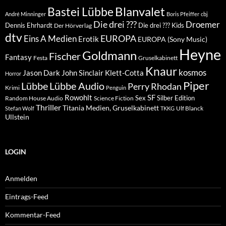
Blanvalet
Bastei Lübbe
André Minninger
Boris Pfeiffer
cbj
Die drei ???
Droemer
Dennis Ehrhardt
Die drei ??? Kids
Der Hörverlag
dtv
EUROPA
Eins A Medien
Erotik
EUROPA (Sony Music)
Heyne
Goldmann
Fischer
Fantasy
Festa
Gruselkabinett
Knaur
kosmos
Klett-Cotta
Jason Dark
John Sinclair
Horror
Piper
Lübbe Audio
Lübbe
Perry Rhodan
Krimi
Penguin
Rowohlt
SF
Sex
Silber Edition
Random House Audio
Science Fiction
Thriller
Titania Medien, Gruselkabinett
Ulf Blanck
Stefan Wolf
TKKG
Ullstein
LOGIN
Anmelden
Eintrags-Feed
Kommentar-Feed