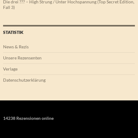
Die drei ??? – High Strung / Unter Hochspannung (Top Secret Edition,
Fall 3)
STATISTIK
News & Rezis
Unsere Rezensenten
Verlage
Datenschutzerklärung
14238 Rezensionen online