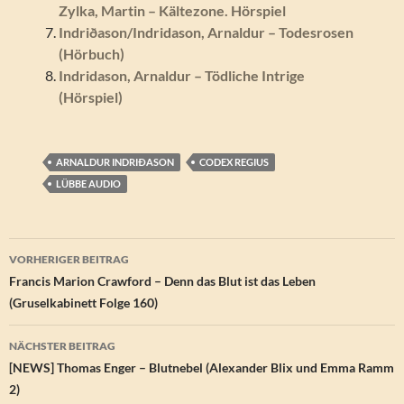
Zylka, Martin – Kältezone. Hörspiel
Indriðason/Indridason, Arnaldur – Todesrosen
(Hörbuch)
Indridason, Arnaldur – Tödliche Intrige
(Hörspiel)
ARNALDUR INDRIÐASON
CODEX REGIUS
LÜBBE AUDIO
Beitragsnavigation
VORHERIGER BEITRAG
Francis Marion Crawford – Denn das Blut ist das Leben
(Gruselkabinett Folge 160)
NÄCHSTER BEITRAG
[NEWS] Thomas Enger – Blutnebel (Alexander Blix und Emma Ramm
2)