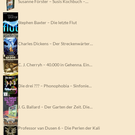
Susanne Förster – Susis Kochbuch –…
Stephen Baxter – Die letzte Flut
Charles Dickens – Der Streckenwärter…
C. J. Cherryh – 40.000 in Gehenna. Ein…
Die drei ??? – Phonophobia – Sinfonie…
J. G. Ballard – Der Garten der Zeit. Die…
Professor van Dusen 6 – Die Perlen der Kali