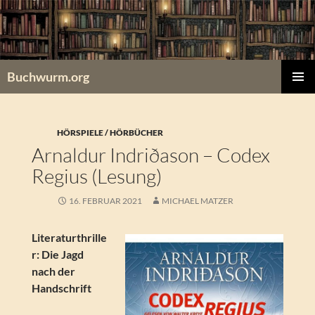
Zum
Inhalt
springen
Buchwurm.org
PRIMÄR
MENÜ
HÖRSPIELE / HÖRBÜCHER
Arnaldur Indriðason – Codex
Regius (Lesung)
16. FEBRUAR 2021
MICHAEL MATZER
Literaturthrille
r: Die Jagd
nach der
Handschrift