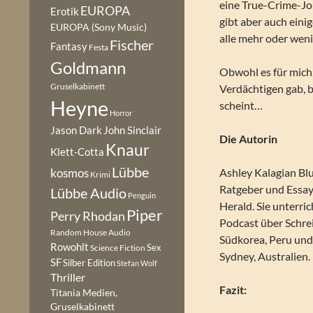
eine True-Crime-Jou
EUROPA
Erotik
gibt aber auch ein
EUROPA (Sony Music)
alle mehr oder wen
Fischer
Fantasy
Festa
Goldmann
Obwohl es für mich, 
Gruselkabinett
Verdächtigen gab, b
Heyne
scheint…
Horror
Jason Dark
John Sinclair
Die Autorin
Knaur
Klett-Cotta
Lübbe
Ashley Kalagian Bl
kosmos
Krimi
Ratgeber und Essay
Lübbe Audio
Penguin
Herald. Sie unterri
Piper
Perry Rhodan
Podcast über Schrei
Random House Audio
Südkorea, Peru und 
Rowohlt
Sex
Science Fiction
Sydney, Australien.
SF
Silber Edition
Stefan Wolf
Thriller
Fazit:
Titania Medien,
Gruselkabinett