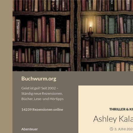
Zum
Inhalt
springen
Buchwurm.org
Geist ist geil! Seit 2002 –
Ständig neue Rezensionen,
Bücher, Lese- und Hörtipps
THRILLER & K
14239 Rezensionen online
Ashley Kal
Abenteuer
3. JUNI 20