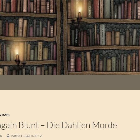
RIMIS
again Blunt – Die Dahlien Morde
24
ISABEL GALINDEZ