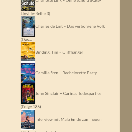
Charlotte Link – Ohne Schuld (Kate-
Linville-Reihe 3)
Charles de Lint – Das verborgene Volk
(Das…
Binding, Tim – Cliffhanger
Camilla Sten – Bachelorette Party
John Sinclair – Carinas Todesparties
(Folge 186)
Interview mit Mala Emde zum neuen