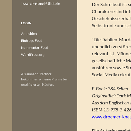
Ullstein
Ulf Blanck
Der Schreibstil ist 
TKKG
Charaktere sind in
Geschehnisse erhal
LOGIN
Selbstironie und s
Anmelden
“Die Dahlien-Morde
Eintrags-Feed
unendlich verstören
Kommentar-Feed
relevant ist: Männe
WordPress.org
gesellschaftliche 
ausführen sowie St
Als amazon-Partner
Social Media rekrut
bekommen wir eine Prämie bei
qualifizierten Käufen.
E-Book: 384 Seiten
Originaltitel: Dark 
Aus dem Englischen v
ISBN-13: 978-3-42
www.droemer-knau
Die Autorin vergibt