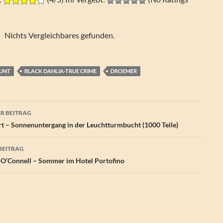
Nichts Vergleichbares gefunden.
LUNT
BLACK DAHLIA-TRUE CRIME
DROEMER
agsnavigation
R BEITRAG
rt – Sonnenuntergang in der Leuchtturmbucht (1000 Teile)
BEITRAG
O’Connell – Sommer im Hotel Portofino