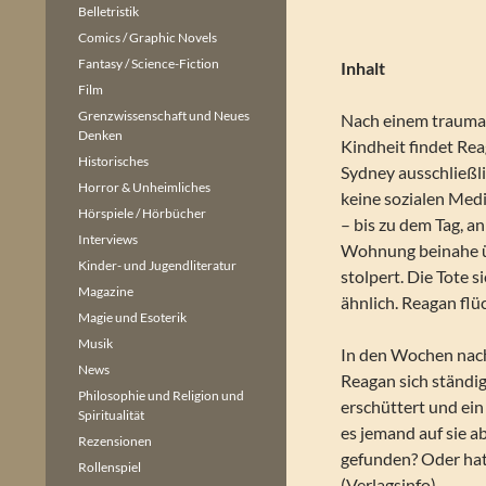
Belletristik
Comics / Graphic Novels
Fantasy / Science-Fiction
Inhalt
Film
Grenzwissenschaft und Neues
Nach einem traumati
Denken
Kindheit findet Re
Historisches
Sydney ausschließli
Horror & Unheimliches
keine sozialen Medi
Hörspiele / Hörbücher
– bis zu dem Tag, an
Interviews
Wohnung beinahe ü
Kinder- und Jugendliteratur
stolpert. Die Tote 
Magazine
ähnlich. Reagan flüc
Magie und Esoterik
Musik
In den Wochen nach
News
Reagan sich ständig
Philosophie und Religion und
erschüttert und ein 
Spiritualität
es jemand auf sie a
Rezensionen
gefunden? Oder hat
Rollenspiel
(Verlagsinfo)