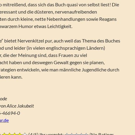
so mitreißend, dass sich das Buch quasi von selbst liest! Die
teressant und die düsteren, nervenaufreibenden
ten durch kleine, nette Nebenhandlungen sowie Reagans
chwarzem Humor etwas Leichtigkeit.
“ bietet Nervenkitzel pur, auch weil das Thema des Buches
d und leider (in vielen englischsprachigen Ländern)
r, die der Meinung sind, dass Frauen zu viel
Macht haben und deswegen Gewalt gegen sie planen,
rategien entwickeln, wie man männliche Jugendliche durch
ieren kann.
Mode
on Alice Jakubeit
6-46694-0
r.de
:
(4/5) Ihr vergebt:
(No Ratings