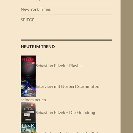
New York Times
SPIEGEL
HEUTE IM TREND
Sebastian Fitzek – Playlist
Interview mit Norbert Sternmut zu
seinem neuen…
Sebastian Fitzek – Die Einladung