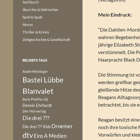
Sachbuch
Skurriles & Satirisches
Mein Eindruck:
Spiel & Spaß
Storys
“Die Dahlien-Morde“
Thriller & Krimis
wahren Begebenheite
Zeitgeschichte & Gesellschaft
jährige Elizabeth S
verstümmelt. Die Pr
Haarpracht Black D
BELIEBTE TAGS
André Minninger
Die Stimmung ist v
Bastei Lübbe
werden greifbar ges
Blanvalet
gleißende Hitze de
Reagans Alltagssor
Boris Pfeiffer
cbj
betrachtet, bis si
Dennis Ehrhardt
Der Hörverlag
Die drei ???
Reagan besitzt eine 
Droemer
Die drei ??? Kids
noch ihre toxische 
dtv
Vorwürfen und klein
Eins A Medien