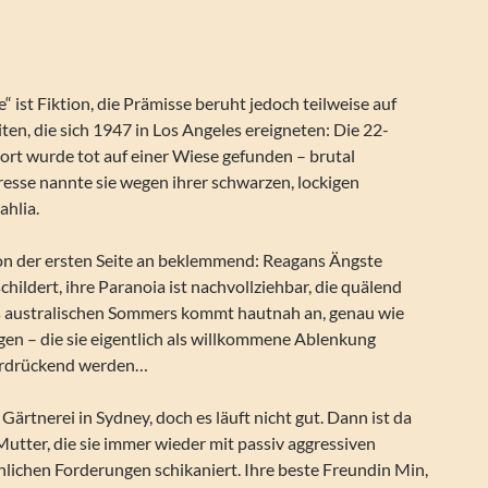
 ist Fiktion, die Prämisse beruht jedoch teilweise auf
n, die sich 1947 in Los Angeles ereigneten: Die 22-
hort wurde tot auf einer Wiese gefunden – brutal
esse nannte sie wegen ihrer schwarzen, lockigen
ahlia.
on der ersten Seite an beklemmend: Reagans Ängste
childert, ihre Paranoia ist nachvollziehbar, die quälend
s australischen Sommers kommt hautnah an, genau wie
gen – die sie eigentlich als willkommene Ablenkung
e erdrückend werden…
Gärtnerei in Sydney, doch es läuft nicht gut. Dann ist da
Mutter, die sie immer wieder mit passiv aggressiven
lichen Forderungen schikaniert. Ihre beste Freundin Min,