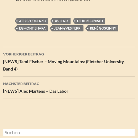
ALBERT UDERZO
ASTERIX
DIDIER CONRAD
EGMONT EHAPA
JEAN-YVES FERRI
RENÉ GOSCINNY
Beitragsnavigation
VORHERIGER BEITRAG
[NEWS] Tami Fischer – Moving Mountains: (Fletcher University,
Band 4)
NÄCHSTER BEITRAG
[NEWS] Alec Martens – Das Labor
Suchen
nach: