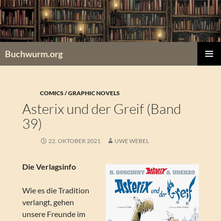
Zum
Inhalt
springen
Buchwurm.org
PRIMÄR
MENÜ
COMICS / GRAPHIC NOVELS
Asterix und der Greif (Band
39)
22. OKTOBER 2021
UWE WEBEL
Die Verlagsinfo
Wie es die Tradition
verlangt, gehen
unsere Freunde im