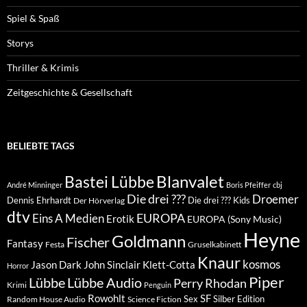
Spiel & Spaß
Storys
Thriller & Krimis
Zeitgeschichte & Gesellschaft
BELIEBTE TAGS
Blanvalet
Bastei Lübbe
André Minninger
Boris Pfeiffer
cbj
Die drei ???
Droemer
Dennis Ehrhardt
Die drei ??? Kids
Der Hörverlag
dtv
EUROPA
Eins A Medien
Erotik
EUROPA (Sony Music)
Heyne
Goldmann
Fischer
Fantasy
Festa
Gruselkabinett
Knaur
kosmos
Klett-Cotta
Jason Dark
John Sinclair
Horror
Piper
Lübbe Audio
Lübbe
Perry Rhodan
Krimi
Penguin
Rowohlt
SF
Sex
Silber Edition
Random House Audio
Science Fiction