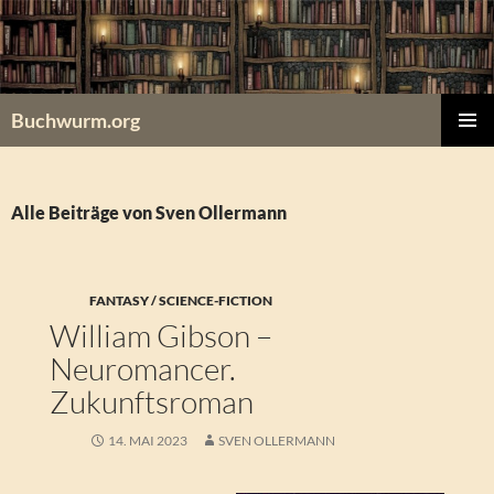
Zum
Inhalt
springen
Buchwurm.org
PRIMÄR
MENÜ
Alle Beiträge von Sven Ollermann
FANTASY / SCIENCE-FICTION
William Gibson –
Neuromancer.
Zukunftsroman
14. MAI 2023
SVEN OLLERMANN