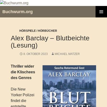
Zum
Inhalt
Buchwurm.org
springen
PRIMÄR
MENÜ
HÖRSPIELE / HÖRBÜCHER
Alex Barclay – Blutbeichte
(Lesung)
8. OKTOBER 2023
MICHAEL MATZER
Thriller wider
die Klischees
des Genres
Die New
Yorker Polizei
findet die
entstellte