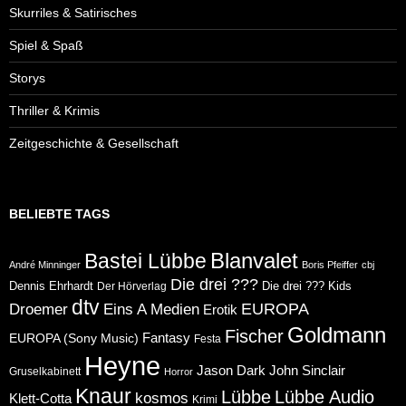
Skurriles & Satirisches
Spiel & Spaß
Storys
Thriller & Krimis
Zeitgeschichte & Gesellschaft
BELIEBTE TAGS
Blanvalet
Bastei Lübbe
André Minninger
Boris Pfeiffer
cbj
Die drei ???
Dennis Ehrhardt
Die drei ??? Kids
Der Hörverlag
dtv
Eins A Medien
EUROPA
Droemer
Erotik
Goldmann
Fischer
Fantasy
EUROPA (Sony Music)
Festa
Heyne
Jason Dark
John Sinclair
Gruselkabinett
Horror
Knaur
Lübbe
Lübbe Audio
kosmos
Klett-Cotta
Krimi