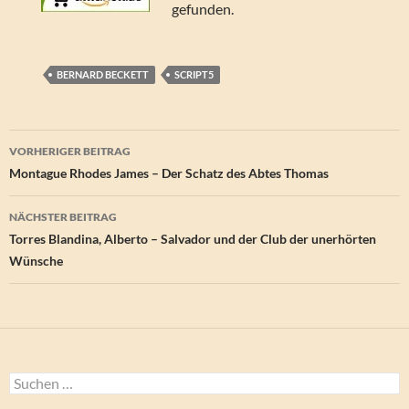
gefunden.
BERNARD BECKETT
SCRIPT5
Beitragsnavigation
VORHERIGER BEITRAG
Montague Rhodes James – Der Schatz des Abtes Thomas
NÄCHSTER BEITRAG
Torres Blandina, Alberto – Salvador und der Club der unerhörten
Wünsche
Suchen
nach: