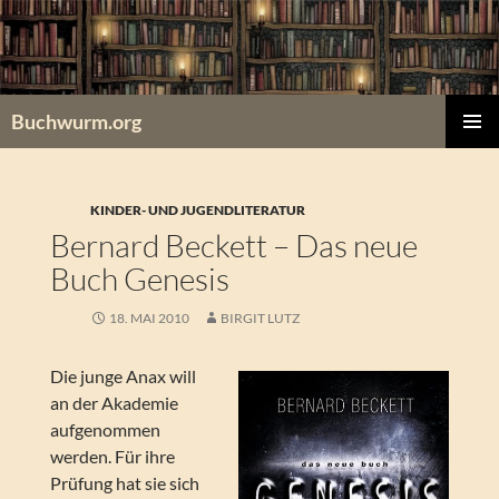
Zum
Inhalt
springen
Buchwurm.org
PRIMÄR
MENÜ
KINDER- UND JUGENDLITERATUR
Bernard Beckett – Das neue
Buch Genesis
18. MAI 2010
BIRGIT LUTZ
Die junge Anax will
an der Akademie
aufgenommen
werden. Für ihre
Prüfung hat sie sich