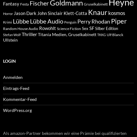
Heyne
Goldmann
Fischer
Fantasy
Festa
Gruselkabinett
Knaur
kosmos
Klett-Cotta
Jason Dark
John Sinclair
Horror
Piper
Lübbe Audio
Lübbe
Perry Rhodan
Krimi
Penguin
Rowohlt
SF
Sex
Silber Edition
Random House Audio
Science Fiction
Thriller
Titania Medien, Gruselkabinett
Ulf Blanck
Stefan Wolf
TKKG
Ullstein
LOGIN
Anmelden
Eintrags-Feed
Kommentar-Feed
WordPress.org
Als amazon-Partner bekommen wir eine Prämie bei qualifizierten