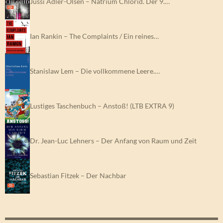
Jussi Adler-Olsen – Natrium Chlorid. Der 9.…
Ian Rankin – The Complaints / Ein reines…
Stanislaw Lem – Die vollkommene Leere.…
Lustiges Taschenbuch – Anstoß! (LTB EXTRA 9)
Dr. Jean-Luc Lehners – Der Anfang von Raum und Zeit
Sebastian Fitzek – Der Nachbar