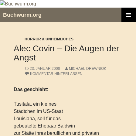
Zum
Inhalt
Buchwurm.org
springen
PRIMÄR
MENÜ
HORROR & UNHEIMLICHES
Alec Covin – Die Augen der
Angst
23. JANUAR 2008
MICHAEL DREWNIOK
KOMMENTAR HINTERLASSEN
Das geschieht:
Tusitala, ein kleines
Städtchen im US-Staat
Louisiana, soll für das
gebeutelte Ehepaar Baldwin
zur Stätte ihres beruflichen und privaten