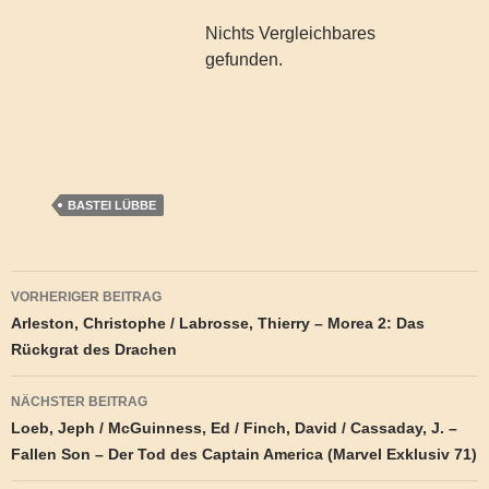
Nichts Vergleichbares
gefunden.
BASTEI LÜBBE
Beitragsnavigation
VORHERIGER BEITRAG
Arleston, Christophe / Labrosse, Thierry – Morea 2: Das
Rückgrat des Drachen
NÄCHSTER BEITRAG
Loeb, Jeph / McGuinness, Ed / Finch, David / Cassaday, J. –
Fallen Son – Der Tod des Captain America (Marvel Exklusiv 71)