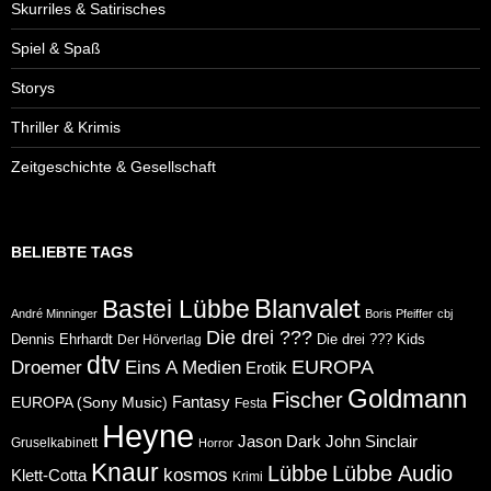
Skurriles & Satirisches
Spiel & Spaß
Storys
Thriller & Krimis
Zeitgeschichte & Gesellschaft
BELIEBTE TAGS
Blanvalet
Bastei Lübbe
André Minninger
Boris Pfeiffer
cbj
Die drei ???
Dennis Ehrhardt
Die drei ??? Kids
Der Hörverlag
dtv
Eins A Medien
EUROPA
Droemer
Erotik
Goldmann
Fischer
Fantasy
EUROPA (Sony Music)
Festa
Heyne
Jason Dark
John Sinclair
Gruselkabinett
Horror
Knaur
Lübbe
Lübbe Audio
kosmos
Klett-Cotta
Krimi