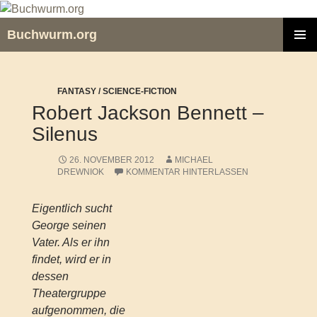
Zum
Inhalt
Buchwurm.org
springen
PRIMÄR
MENÜ
FANTASY / SCIENCE-FICTION
Robert Jackson Bennett –
Silenus
26. NOVEMBER 2012
MICHAEL
DREWNIOK
KOMMENTAR HINTERLASSEN
Eigentlich sucht
George seinen
Vater. Als er ihn
findet, wird er in
dessen
Theatergruppe
aufgenommen, die