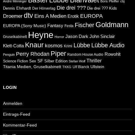
André Minninger
Boris Pfeiffer
cbj
Die drei ???
Dennis Ehrhardt
Die drei ??? Kids
Der Hörverlag
dtv
Eins A Medien
EUROPA
Droemer
Erotik
Goldmann
Fischer
Fantasy
EUROPA (Sony Music)
Festa
Heyne
Jason Dark
John Sinclair
Gruselkabinett
Horror
Knaur
Lübbe
Lübbe Audio
kosmos
Klett-Cotta
Krimi
Piper
Perry Rhodan
Rowohlt
Random House Audio
Penguin
Thriller
SF
Sex
Silber Edition
Science Fiction
Stefan Wolf
Ullstein
Titania Medien, Gruselkabinett
Ulf Blanck
TKKG
LOGIN
Anmelden
Eintrags-Feed
Kommentar-Feed