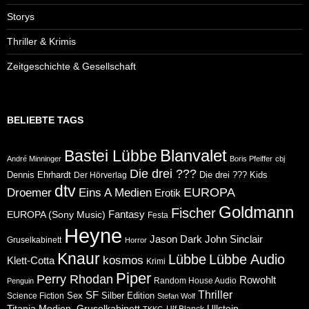
Storys
Thriller & Krimis
Zeitgeschichte & Gesellschaft
BELIEBTE TAGS
Blanvalet
Bastei Lübbe
André Minninger
Boris Pfeiffer
cbj
Die drei ???
Dennis Ehrhardt
Die drei ??? Kids
Der Hörverlag
dtv
Eins A Medien
EUROPA
Droemer
Erotik
Goldmann
Fischer
Fantasy
EUROPA (Sony Music)
Festa
Heyne
Jason Dark
John Sinclair
Gruselkabinett
Horror
Knaur
Lübbe
Lübbe Audio
kosmos
Klett-Cotta
Krimi
Piper
Perry Rhodan
Rowohlt
Random House Audio
Penguin
Thriller
SF
Sex
Silber Edition
Science Fiction
Stefan Wolf
Ullstein
Titania Medien, Gruselkabinett
Ulf Blanck
TKKG