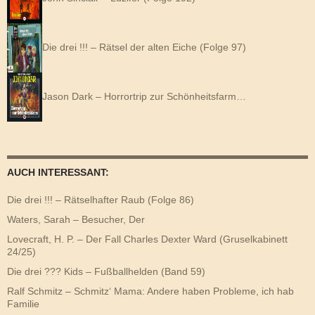
Die drei !!! – Rätsel der alten Eiche (Folge 97)
Jason Dark – Horrortrip zur Schönheitsfarm…
AUCH INTERESSANT:
Die drei !!! – Rätselhafter Raub (Folge 86)
Waters, Sarah – Besucher, Der
Lovecraft, H. P. – Der Fall Charles Dexter Ward (Gruselkabinett
24/25)
Die drei ??? Kids – Fußballhelden (Band 59)
Ralf Schmitz – Schmitz‘ Mama: Andere haben Probleme, ich hab
Familie