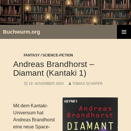
Zum
Inhalt
springen
Buchwurm.org
PRIMÄR
MENÜ
FANTASY / SCIENCE-FICTION
Andreas Brandhorst –
Diamant (Kantaki 1)
18. NOVEMBER 2004
TOBIAS SCHÄFER
Mit dem Kantaki-
Universum hat
Andreas Brandhorst
eine neue Space-