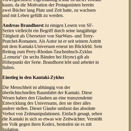
kaum, da die Motivation der Protagonisten bereits
zwei Bücher lang Platz und Zeit hatte, zu wachsen
und mit Leben gefüllt zu werden.
Andreas Brandhorst
ist einigen Lesern von SF-
Serien vielleicht ein Begriff durch seine langjährige
Tätigkeit als Übersetzer von StarWars- und Terry-
Pratchet-Romanen. Als Autor ist er seit seinem Antritt
mit dem Kantaki-Universum erneut im Blickfeld. Sein
Beitrag zum Perry-Rhodan-Taschenbuch-Zyklus
„Lemuria“ (in sechs Bänden bei
Heyne
) gilt als
Höhepunkt der Serie. Brandhorst lebt und arbeitet in
Italien.
Einstieg in den Kantaki-Zyklus
Die Menschheit ist abhängig von der
überlichtschnellen Raumfahrt der Kantaki. Diese
Wesen haben den Glauben an eine transzendente
Entwicklung des Universums, den sie über alles
andere stellen. Dieser Glaube umfasst das absolute
Verbot von Zeitmanipulationen. Einfach gesagt, sehen
die Kantaki in sich so etwas wie Zeitwächter. Verstößt
ein Volk gegen ihren Kodex, bestrafen sie es mit
Isolation.