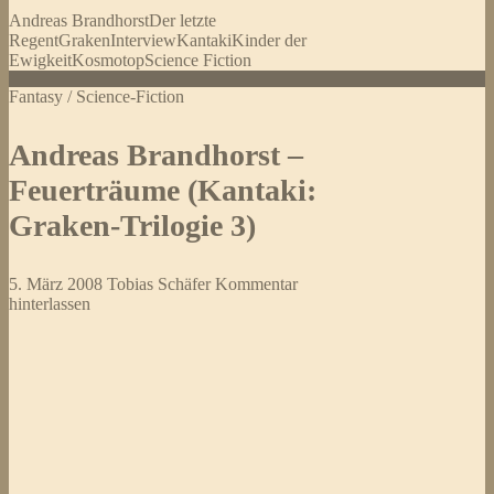
Mittelpunkt
Andreas Brandhorst
Der letzte
steht
Regent
Graken
Interview
Kantaki
Kinder der
immer
Ewigkeit
Kosmotop
Science Fiction
der
Mensch
Fantasy / Science-Fiction
…«
Interview
mit
Andreas Brandhorst –
Andreas
Brandhorst
Feuerträume (Kantaki:
Graken-Trilogie 3)
5. März 2008
Tobias Schäfer
Kommentar
hinterlassen