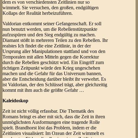
dem es von verschiedensten Zeitlinien nur so
wimmelt. Sie versuchen, den großen, endgültigen
Kollaps der Realität herbeizuführen.
Valdorian entkommt seiner Gefangenschaft. Er soll
nun benutzt werden, um die Rebellenstützpunkte
aufzuspüren und den Sieg endgültig zu machen.
Diamant stößt in mehreren Teilen zu den Rebellen. Ihr
realstes Ich findet die eine Zeitlinie, in der der
Ursprung aller Manipulationen stattfand und von den
Temporalen mit allen Mitteln gegen die Korrektur
durch die Rebellen geschützt wird. Ein Eingriff zum
richtigen Zeitpunkt würde den Krieg ungeschehen
machen und die Gefahr für das Universum bannen,
aber die Entscheidung darüber bleibt ihr verwehrt. Es
ist Valdorian, der den Schlüssel trägt, aber gleichzeitig
kommt mit ihm auch die größte Gefahr …
Kaleidoskop
Zeit ist nicht völlig erfassbar. Die Thematik des
Romans bringt es aber mit sich, dass die Zeit in ihren
unmöglichsten Ausformungen eine tragende Rolle
spielt. Brandhorst löst das Problem, indem er die
Zeitlinien visualisiert: Im Ozean der Zeit wimmelt es