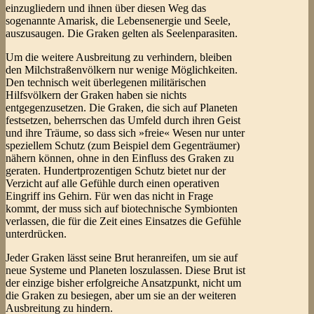
einzugliedern und ihnen über diesen Weg das
sogenannte Amarisk, die Lebensenergie und Seele,
auszusaugen. Die Graken gelten als Seelenparasiten.
Um die weitere Ausbreitung zu verhindern, bleiben
den Milchstraßenvölkern nur wenige Möglichkeiten.
Den technisch weit überlegenen militärischen
Hilfsvölkern der Graken haben sie nichts
entgegenzusetzen. Die Graken, die sich auf Planeten
festsetzen, beherrschen das Umfeld durch ihren Geist
und ihre Träume, so dass sich »freie« Wesen nur unter
speziellem Schutz (zum Beispiel dem Gegenträumer)
nähern können, ohne in den Einfluss des Graken zu
geraten. Hundertprozentigen Schutz bietet nur der
Verzicht auf alle Gefühle durch einen operativen
Eingriff ins Gehirn. Für wen das nicht in Frage
kommt, der muss sich auf biotechnische Symbionten
verlassen, die für die Zeit eines Einsatzes die Gefühle
unterdrücken.
Jeder Graken lässt seine Brut heranreifen, um sie auf
neue Systeme und Planeten loszulassen. Diese Brut ist
der einzige bisher erfolgreiche Ansatzpunkt, nicht um
die Graken zu besiegen, aber um sie an der weiteren
Ausbreitung zu hindern.