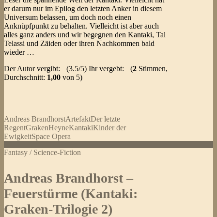
er darum nur im Epilog den letzten Anker in diesem
Universum belassen, um doch noch einen
Anknüpfpunkt zu behalten. Vielleicht ist aber auch
alles ganz anders und wir begegnen den Kantaki, Tal
Telassi und Zäiden oder ihren Nachkommen bald
wieder …
Der Autor vergibt:
(3.5/5) Ihr vergebt:
(
2
Stimmen,
Durchschnitt:
1,00
von 5)
Andreas Brandhorst
Artefakt
Der letzte
Regent
Graken
Heyne
Kantaki
Kinder der
Ewigkeit
Space Opera
Fantasy / Science-Fiction
Andreas Brandhorst –
Feuerstürme (Kantaki:
Graken-Trilogie 2)