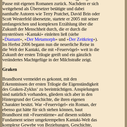
Pause mit eigenen Romanen zurück. Nachdem er sich
weitgehend als Übersetzer betätigte und dabei
namhafte Autoren wie Terry Pratchet, David Brin oder
Scott Westerfeld übersetzte, startete er 2005 mit seiner
umfangreichen und komplexen Erzählung über die
Zukunft der Menschheit durch, die er durch die
mysteriösen »Kantaki« einleiten ließ (siehe
»
Diamant
«, »
Der Metamorph
« und »
Der Zeitkrieg
«).
Im Herbst 2006 begann nun die neuerliche Reise in
die Welt der Kantaki, die mit »Feuervögel« weit in die
Zukunft der ersten Trilogie greift und ein gänzlich
verändertes Machtgefüge in der Milchstraße zeigt.
Graken
Brandhorst vermeidet es gekonnt, mit den
Erkenntnissen der ersten Trilogie die Eigenständigkeit
des Graken-Zyklus‘ zu beeinträchtigen. Anspielungen
sind natürlich vorhanden, gliedern sich aber in den
Hintergrund der Geschichte, die ihren eigenen
Charakter besitzt. War »Feuervögel« ein Roman, der
ebenso gut hätte für sich stehen können, baut
Brandhorst mit »Feuerstürme« auf diesem soliden
Fundament seiner umgekrempelten Kantaki-Welt das
komplexe Gewebe von Beziehungen, Geschichte,