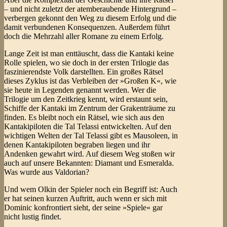
– und nicht zuletzt der atemberaubende Hintergrund –
verbergen gekonnt den Weg zu diesem Erfolg und die
damit verbundenen Konsequenzen. Außerdem führt
doch die Mehrzahl aller Romane zu einem Erfolg.
Lange Zeit ist man enttäuscht, dass die Kantaki keine
Rolle spielen, wo sie doch in der ersten Trilogie das
faszinierendste Volk darstellten. Ein großes Rätsel
dieses Zyklus ist das Verbleiben der »Großen K«, wie
sie heute in Legenden genannt werden. Wer die
Trilogie um den Zeitkrieg kennt, wird erstaunt sein,
Schiffe der Kantaki im Zentrum der Grakenträume zu
finden. Es bleibt noch ein Rätsel, wie sich aus den
Kantakipiloten die Tal Telassi entwickelten. Auf den
wichtigen Welten der Tal Telassi gibt es Mausoleen, in
denen Kantakipiloten begraben liegen und ihr
Andenken gewahrt wird. Auf diesem Weg stoßen wir
auch auf unsere Bekannten: Diamant und Esmeralda.
Was wurde aus Valdorian?
Und wem Olkin der Spieler noch ein Begriff ist: Auch
er hat seinen kurzen Auftritt, auch wenn er sich mit
Dominic konfrontiert sieht, der seine »Spiele« gar
nicht lustig findet.