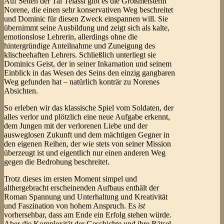
Auf Seiten der Tal Telassi gibt es die Großmeisterin
Norene, die einen sehr konservativen Weg beschreitet
und Dominic für diesen Zweck einspannen will. Sie
übernimmt seine Ausbildung und zeigt sich als kalte,
emotionslose Lehrerin, allerdings ohne die
hintergründige Anteilnahme und Zuneigung des
klischeehaften Lehrers. Schließlich unterliegt sie
Dominics Geist, der in seiner Inkarnation und seinem
Einblick in das Wesen des Seins den einzig gangbaren
Weg gefunden hat – natürlich konträr zu Norenes
Absichten.
So erleben wir das klassische Spiel vom Soldaten, der
alles verlor und plötzlich eine neue Aufgabe erkennt,
dem Jungen mit der verlorenen Liebe und der
ausweglosen Zukunft und dem mächtigen Gegner in
den eigenen Reihen, der wie stets von seiner Mission
überzeugt ist und eigentlich nur einen anderen Weg
gegen die Bedrohung beschreitet.
Trotz dieses im ersten Moment simpel und
althergebracht erscheinenden Aufbaus enthält der
Roman Spannung und Unterhaltung und Kreativität
und Faszination von hohem Anspruch. Es
ist
vorhersehbar, dass am Ende ein Erfolg stehen würde.
Aber die Komplexität der Geschichte und ihre Rätsel