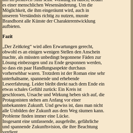
es einer menschlichen Wesensänderung. Um die
Möglichkeit, die ihm eingeräumt wird, auch in
unserem Verständnis richtig zu nutzen, musste
Brandhorst alle Künste der Charakterentwicklung
aufbieten.
Fazit
„Der Zeitkrieg“ wird allen Erwartungen gerecht,
obwohl es an einigen wenigen Stellen den Anschein
machte, als müssten unbedingt begonnene Fäden zur
Lösung einbezogen und zu Ende gesponnen werden,
so dass ein paar Handlungsaspekte durchaus
vorhersehbar waren. Trotzdem ist der Roman eine sehr
unterhaltsame, spannende und erhebende
Leseerfahrung. Leider bleibt direkt nach dem Ende ein
etwas schales Gefühl zurück: Ein Kreis ist
geschlossen, Ursache und Wirkung heben sich auf, die
Protagonisten stehen am Anfang vor einer
unbekannten Zukunft. Und gewiss ist, dass man nicht
alle Unbilden der Zukunft aus dem Weg räumen kann.
Probleme finden immer eine Lücke.
Insgesamt eine umfassende, ausgefeilte, gefährliche
und spannende Zukunftsvision, die ihre Beachtung
verdient.