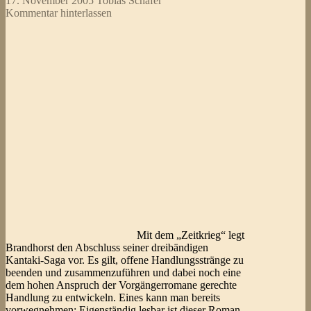
17. November 2005
Tobias Schäfer
Kommentar hinterlassen
Mit dem „Zeitkrieg“ legt
Brandhorst den Abschluss seiner dreibändigen
Kantaki-Saga vor. Es gilt, offene Handlungsstränge zu
beenden und zusammenzuführen und dabei noch eine
dem hohen Anspruch der Vorgängerromane gerechte
Handlung zu entwickeln. Eines kann man bereits
vorwegnehmen: Eigenständig lesbar ist dieser Roman