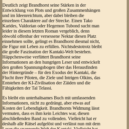
Deutlich zeigt Brandhorst seine Stärken in der
Entwicklung von Plots und großen Zusammenhängen
und im Ideenreichtum, aber dabei bleiben die
einzelnen Charaktere auf der Strecke. Einen Tako
Karides, Valdorian oder Hegemon Tubond sucht man
leider in diesem letzten Roman vergeblich, denn
obwohl offenbar der versessene Nektar diesen Platz
einnehmen sollte, gelingt es Brandhorst diesmal nicht,
die Figur mit Leben zu erfüllen. Nichtsdestotrotz bleibt
die große Faszination der Kantaki-Welt bestehen.
Häppchenweise verfüttert Brandhorst seine
Informationen an den hungrigen Leser und entwickelt
den großen Spannungsbogen über das Herausfinden
der Hintergründe – für den Exodus der Kantaki, die
Flucht ihrer Piloten, die Ziele und Intrigen Olkins, das
Entstehen der KI-Zivilisation der Zäiden und die
Fähigkeiten der Tal Telassi.
Es bleibt ein unterhaltsames Buch mit umfassenden
Informationen, nicht zu gedrängt, aber etwas auf
Kosten der Lebendigkeit. Brandhorsts Widmung lässt
vermuten, dass es ihm kein Leichtes war, diesen
abschließenden Band zu vollenden. Vielleicht hat er
deshalb alle Rätsel aufgelöst und verlässt nun mit dem
Leser die spannende Welt der Kantaki. Vielleicht hat