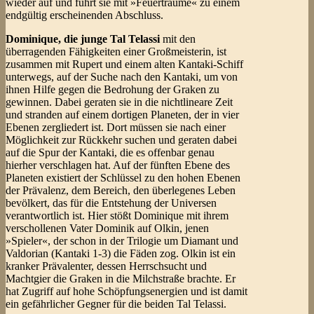
wieder auf und führt sie mit »Feuerträume« zu einem
endgültig erscheinenden Abschluss.
Dominique, die junge Tal Telassi
mit den
überragenden Fähigkeiten einer Großmeisterin, ist
zusammen mit Rupert und einem alten Kantaki-Schiff
unterwegs, auf der Suche nach den Kantaki, um von
ihnen Hilfe gegen die Bedrohung der Graken zu
gewinnen. Dabei geraten sie in die nichtlineare Zeit
und stranden auf einem dortigen Planeten, der in vier
Ebenen zergliedert ist. Dort müssen sie nach einer
Möglichkeit zur Rückkehr suchen und geraten dabei
auf die Spur der Kantaki, die es offenbar genau
hierher verschlagen hat. Auf der fünften Ebene des
Planeten existiert der Schlüssel zu den hohen Ebenen
der Prävalenz, dem Bereich, den überlegenes Leben
bevölkert, das für die Entstehung der Universen
verantwortlich ist. Hier stößt Dominique mit ihrem
verschollenen Vater Dominik auf Olkin, jenen
»Spieler«, der schon in der Trilogie um Diamant und
Valdorian (Kantaki 1-3) die Fäden zog. Olkin ist ein
kranker Prävalenter, dessen Herrschsucht und
Machtgier die Graken in die Milchstraße brachte. Er
hat Zugriff auf hohe Schöpfungsenergien und ist damit
ein gefährlicher Gegner für die beiden Tal Telassi.