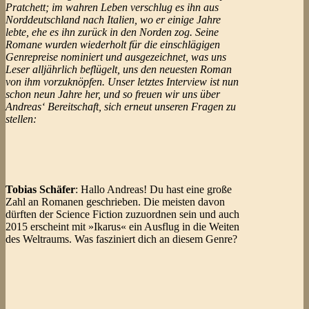
Pratchett; im wahren Leben verschlug es ihn aus
Norddeutschland nach Italien, wo er einige Jahre
lebte, ehe es ihn zurück in den Norden zog. Seine
Romane wurden wiederholt für die einschlägigen
Genrepreise nominiert und ausgezeichnet, was uns
Leser alljährlich beflügelt, uns den neuesten Roman
von ihm vorzuknöpfen. Unser letztes Interview ist nun
schon neun Jahre her, und so freuen wir uns über
Andreas‘ Bereitschaft, sich erneut unseren Fragen zu
stellen:
Tobias Schäfer
: Hallo Andreas! Du hast eine große
Zahl an Romanen geschrieben. Die meisten davon
dürften der Science Fiction zuzuordnen sein und auch
2015 erscheint mit »Ikarus« ein Ausflug in die Weiten
des Weltraums. Was fasziniert dich an diesem Genre?