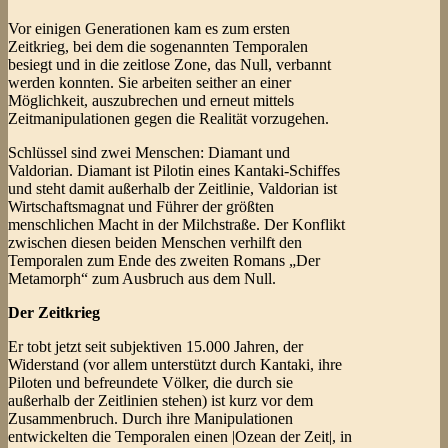
Vor einigen Generationen kam es zum ersten
Zeitkrieg, bei dem die sogenannten Temporalen
besiegt und in die zeitlose Zone, das Null, verbannt
werden konnten. Sie arbeiten seither an einer
Möglichkeit, auszubrechen und erneut mittels
Zeitmanipulationen gegen die Realität vorzugehen.
Schlüssel sind zwei Menschen: Diamant und
Valdorian. Diamant ist Pilotin eines Kantaki-Schiffes
und steht damit außerhalb der Zeitlinie, Valdorian ist
Wirtschaftsmagnat und Führer der größten
menschlichen Macht in der Milchstraße. Der Konflikt
zwischen diesen beiden Menschen verhilft den
Temporalen zum Ende des zweiten Romans „Der
Metamorph“ zum Ausbruch aus dem Null.
Der Zeitkrieg
Er tobt jetzt seit subjektiven 15.000 Jahren, der
Widerstand (vor allem unterstützt durch Kantaki, ihre
Piloten und befreundete Völker, die durch sie
außerhalb der Zeitlinien stehen) ist kurz vor dem
Zusammenbruch. Durch ihre Manipulationen
entwickelten die Temporalen einen |Ozean der Zeit|, in