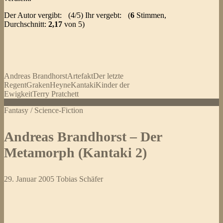
Der Autor vergibt:
(4/5) Ihr vergebt:
(
6
Stimmen,
Durchschnitt:
2,17
von 5)
Andreas Brandhorst
Artefakt
Der letzte
Regent
Graken
Heyne
Kantaki
Kinder der
Ewigkeit
Terry Pratchett
Fantasy / Science-Fiction
Andreas Brandhorst – Der
Metamorph (Kantaki 2)
29. Januar 2005
Tobias Schäfer