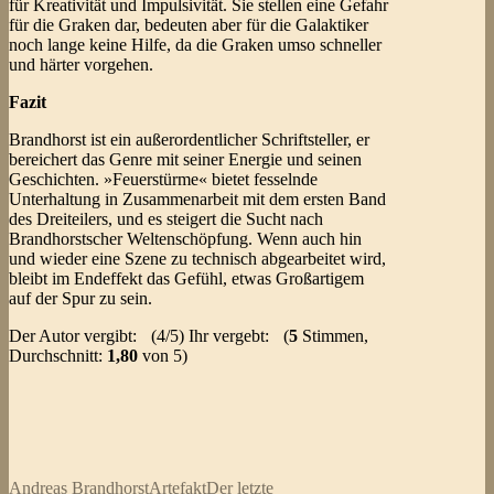
für Kreativität und Impulsivität. Sie stellen eine Gefahr
für die Graken dar, bedeuten aber für die Galaktiker
noch lange keine Hilfe, da die Graken umso schneller
und härter vorgehen.
Fazit
Brandhorst ist ein außerordentlicher Schriftsteller, er
bereichert das Genre mit seiner Energie und seinen
Geschichten. »Feuerstürme« bietet fesselnde
Unterhaltung in Zusammenarbeit mit dem ersten Band
des Dreiteilers, und es steigert die Sucht nach
Brandhorstscher Weltenschöpfung. Wenn auch hin
und wieder eine Szene zu technisch abgearbeitet wird,
bleibt im Endeffekt das Gefühl, etwas Großartigem
auf der Spur zu sein.
Der Autor vergibt:
(4/5) Ihr vergebt:
(
5
Stimmen,
Durchschnitt:
1,80
von 5)
Andreas Brandhorst
Artefakt
Der letzte