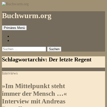
Zum
Inhalt
springen
Buchwurm.org
Primäres Menü
Impressum
Kontakt
Suchen
nach:
Schlagwortarchiv: Der letzte Regent
Interviews
»Im Mittelpunkt steht
immer der Mensch …«
Interview mit Andreas