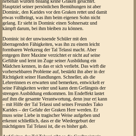
nebenan wurden bislang keine Graken gesichtet.
Hauptziel seiner persönlichen Bemühungen ist aber
Dominic, den Karides vor den Graken rettet und damit
etwas vollbringt, was ihm beim eigenen Sohn nicht
gelang. Er sieht in Dominic einen Sohnersatz und
kämpft darum, bei ihm bleiben zu können.
Dominic ist der unwissende Schüler mit den
überragenden Fähigkeiten, was ihn zu einem leicht
formbaren Werkzeug der Tal Telassi macht. Aber
entgegen ihrer Maxime verzichtet er nicht auf seine
Gefühle und lernt im Zuge seiner Ausbildung ein
Mädchen kennen, in das er sich verliebt. Das wirft die
vorhersehbaren Probleme auf, bestärkt ihn aber in der
Richtigkeit seiner Handlungen. Schneller, als die
Lehrerinnen es erwarten und bemerken, entwickelt er
seine Fähigkeiten weiter und kann dem Gefängnis der
strengen Ausbildung entkommen. Im Endeffekt lastet
auf ihm die gesamte Verantwortung, denn |nur er| kann
– mit Hilfe der Tal Telassi und seines Freundes Tako
Karides – der Gefahr der Graken Herr werden. Er
muss seine Liebe in tragischer Weise aufgeben und
erkennt schließlich, dass er die Wiedergeburt der
mächtigsten Tal Telassi ist, die es bisher gab.