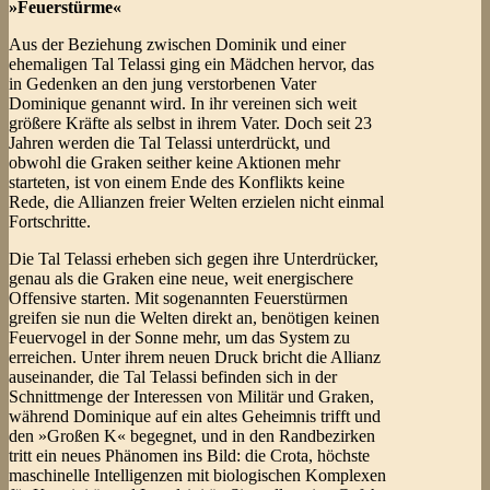
»Feuerstürme«
Aus der Beziehung zwischen Dominik und einer
ehemaligen Tal Telassi ging ein Mädchen hervor, das
in Gedenken an den jung verstorbenen Vater
Dominique genannt wird. In ihr vereinen sich weit
größere Kräfte als selbst in ihrem Vater. Doch seit 23
Jahren werden die Tal Telassi unterdrückt, und
obwohl die Graken seither keine Aktionen mehr
starteten, ist von einem Ende des Konflikts keine
Rede, die Allianzen freier Welten erzielen nicht einmal
Fortschritte.
Die Tal Telassi erheben sich gegen ihre Unterdrücker,
genau als die Graken eine neue, weit energischere
Offensive starten. Mit sogenannten Feuerstürmen
greifen sie nun die Welten direkt an, benötigen keinen
Feuervogel in der Sonne mehr, um das System zu
erreichen. Unter ihrem neuen Druck bricht die Allianz
auseinander, die Tal Telassi befinden sich in der
Schnittmenge der Interessen von Militär und Graken,
während Dominique auf ein altes Geheimnis trifft und
den »Großen K« begegnet, und in den Randbezirken
tritt ein neues Phänomen ins Bild: die Crota, höchste
maschinelle Intelligenzen mit biologischen Komplexen