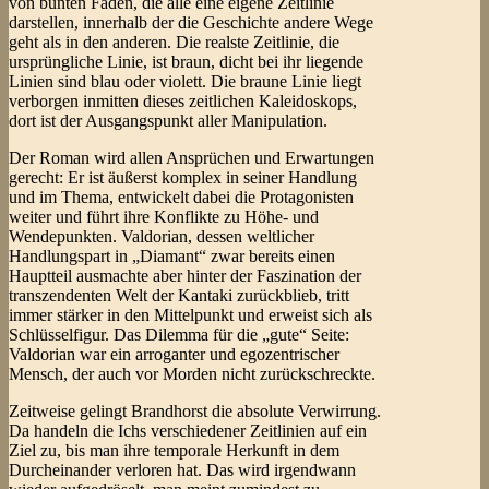
von bunten Fäden, die alle eine eigene Zeitlinie
darstellen, innerhalb der die Geschichte andere Wege
geht als in den anderen. Die realste Zeitlinie, die
ursprüngliche Linie, ist braun, dicht bei ihr liegende
Linien sind blau oder violett. Die braune Linie liegt
verborgen inmitten dieses zeitlichen Kaleidoskops,
dort ist der Ausgangspunkt aller Manipulation.
Der Roman wird allen Ansprüchen und Erwartungen
gerecht: Er ist äußerst komplex in seiner Handlung
und im Thema, entwickelt dabei die Protagonisten
weiter und führt ihre Konflikte zu Höhe- und
Wendepunkten. Valdorian, dessen weltlicher
Handlungspart in „Diamant“ zwar bereits einen
Hauptteil ausmachte aber hinter der Faszination der
transzendenten Welt der Kantaki zurückblieb, tritt
immer stärker in den Mittelpunkt und erweist sich als
Schlüsselfigur. Das Dilemma für die „gute“ Seite:
Valdorian war ein arroganter und egozentrischer
Mensch, der auch vor Morden nicht zurückschreckte.
Zeitweise gelingt Brandhorst die absolute Verwirrung.
Da handeln die Ichs verschiedener Zeitlinien auf ein
Ziel zu, bis man ihre temporale Herkunft in dem
Durcheinander verloren hat. Das wird irgendwann