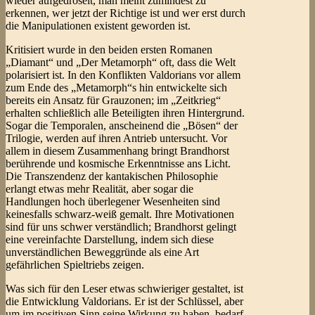
wieder aufgedröselt, man meint zumindest zu
erkennen, wer jetzt der Richtige ist und wer erst durch
die Manipulationen existent geworden ist.
Kritisiert wurde in den beiden ersten Romanen
„Diamant“ und „Der Metamorph“ oft, dass die Welt
polarisiert ist. In den Konflikten Valdorians vor allem
zum Ende des „Metamorph“s hin entwickelte sich
bereits ein Ansatz für Grauzonen; im „Zeitkrieg“
erhalten schließlich alle Beteiligten ihren Hintergrund.
Sogar die Temporalen, anscheinend die „Bösen“ der
Trilogie, werden auf ihren Antrieb untersucht. Vor
allem in diesem Zusammenhang bringt Brandhorst
berührende und kosmische Erkenntnisse ans Licht.
Die Transzendenz der kantakischen Philosophie
erlangt etwas mehr Realität, aber sogar die
Handlungen hoch überlegener Wesenheiten sind
keinesfalls schwarz-weiß gemalt. Ihre Motivationen
sind für uns schwer verständlich; Brandhorst gelingt
eine vereinfachte Darstellung, indem sich diese
unverständlichen Beweggründe als eine Art
gefährlichen Spieltriebs zeigen.
Was sich für den Leser etwas schwieriger gestaltet, ist
die Entwicklung Valdorians. Er ist der Schlüssel, aber
um im positiven Sinn seine Wirkung zu haben, bedarf