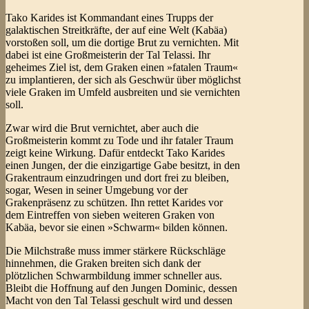
Tako Karides ist Kommandant eines Trupps der
galaktischen Streitkräfte, der auf eine Welt (Kabäa)
vorstoßen soll, um die dortige Brut zu vernichten. Mit
dabei ist eine Großmeisterin der Tal Telassi. Ihr
geheimes Ziel ist, dem Graken einen »fatalen Traum«
zu implantieren, der sich als Geschwür über möglichst
viele Graken im Umfeld ausbreiten und sie vernichten
soll.
Zwar wird die Brut vernichtet, aber auch die
Großmeisterin kommt zu Tode und ihr fataler Traum
zeigt keine Wirkung. Dafür entdeckt Tako Karides
einen Jungen, der die einzigartige Gabe besitzt, in den
Grakentraum einzudringen und dort frei zu bleiben,
sogar, Wesen in seiner Umgebung vor der
Grakenpräsenz zu schützen. Ihn rettet Karides vor
dem Eintreffen von sieben weiteren Graken von
Kabäa, bevor sie einen »Schwarm« bilden können.
Die Milchstraße muss immer stärkere Rückschläge
hinnehmen, die Graken breiten sich dank der
plötzlichen Schwarmbildung immer schneller aus.
Bleibt die Hoffnung auf den Jungen Dominic, dessen
Macht von den Tal Telassi geschult wird und dessen