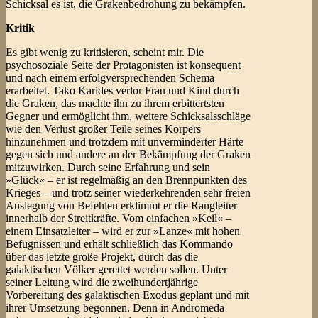
Schicksal es ist, die Grakenbedrohung zu bekämpfen.
Kritik
Es gibt wenig zu kritisieren, scheint mir. Die
psychosoziale Seite der Protagonisten ist konsequent
und nach einem erfolgversprechenden Schema
erarbeitet. Tako Karides verlor Frau und Kind durch
die Graken, das machte ihn zu ihrem erbittertsten
Gegner und ermöglicht ihm, weitere Schicksalsschläge
wie den Verlust großer Teile seines Körpers
hinzunehmen und trotzdem mit unverminderter Härte
gegen sich und andere an der Bekämpfung der Graken
mitzuwirken. Durch seine Erfahrung und sein
»Glück« – er ist regelmäßig an den Brennpunkten des
Krieges – und trotz seiner wiederkehrenden sehr freien
Auslegung von Befehlen erklimmt er die Rangleiter
innerhalb der Streitkräfte. Vom einfachen »Keil« –
einem Einsatzleiter – wird er zur »Lanze« mit hohen
Befugnissen und erhält schließlich das Kommando
über das letzte große Projekt, durch das die
galaktischen Völker gerettet werden sollen. Unter
seiner Leitung wird die zweihundertjährige
Vorbereitung des galaktischen Exodus geplant und mit
ihrer Umsetzung begonnen. Denn in Andromeda