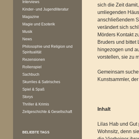
Interviews
sich die Zeit damit
Kinder- und Jugendliteratur
umliegenden Häuse
Magazine
anschließendem Se
Magie und Esoterik
verändert sich schl
Musik
Mörders Kontakt zu
News
Bruders und bittet L
Philosophie und Religion und
hingezogen und auc
Spiritualität
vorstellen, sie zu 
Rezensionen
Rollenspiel
Gemeinsam suchen 
Sachbuch
Kunstsammler, der 
Skurriles & Satirisches
Spiel & Spaß
Storys
Thriller & Krimis
Inhalt
Zeitgeschichte & Gesellschaft
Lilas Hab und Gut 
Wohnsitz, denn sie
BELIEBTE TAGS
die Vierbeiner ihre