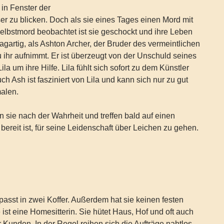
, in Fenster der
r zu blicken. Doch als sie eines Tages einen Mord mit
lbstmord beobachtet ist sie geschockt und ihre Leben
agartig, als Ashton Archer, der Bruder des vermeintlichen
 ihr aufnimmt. Er ist überzeugt von der Unschuld seines
ila um ihre Hilfe. Lila fühlt sich sofort zu dem Künstler
h Ash ist fasziniert von Lila und kann sich nur zu gut
malen.
sie nach der Wahrheit und treffen bald auf einen
bereit ist, für seine Leidenschaft über Leichen zu gehen.
passt in zwei Koffer. Außerdem hat sie keinen festen
 ist eine Homesitterin. Sie hütet Haus, Hof und oft auch
r Kunden. In der Regel reihen sich die Aufträge nahtlos