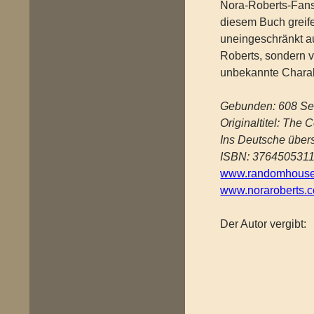
Nora-Roberts-Fans
diesem Buch greife
uneingeschränkt au
Roberts, sondern v
unbekannte Charakt
Gebunden: 608 Se
Originaltitel: The C
Ins Deutsche über
ISBN: 376450531
www.randomhouse.
www.noraroberts.
Der Autor vergibt: