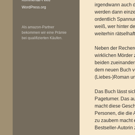
irgendwann auch d
WordPress.org
werden dann einze
ordentlich Spannu
weiß, wer hinter d
Als amazon-Partner
bekommen wir eine Prämie
weiterhin rätselhaft
bei qualifizierten Käufen.
Neben der Recherc
wirklichen Mörder 
beiden zueinander
dem neuen Buch v
(Liebes-)Roman un
Das Buch lässt sic
Pageturner. Das 
macht diese Gesch
Personen, die die
zu zaubern macht e
Bestseller-Autorin 