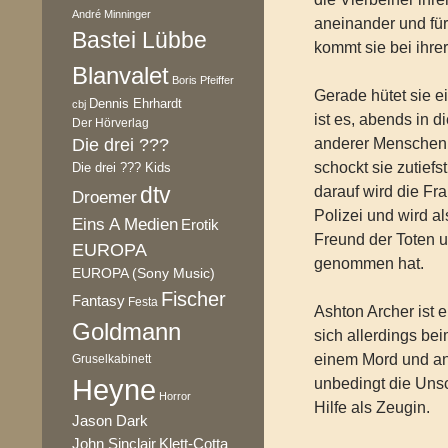
André Minninger
aneinander und für 
Bastei Lübbe
kommt sie bei ihrer
Blanvalet
Boris Pfeiffer
Gerade hütet sie 
Dennis Ehrhardt
cbj
ist es, abends in 
Der Hörverlag
Die drei ???
anderer Menschen 
schockt sie zutiefs
Die drei ??? Kids
dtv
darauf wird die Fr
Droemer
Polizei und wird a
Eins A Medien
Erotik
Freund der Toten u
EUROPA
genommen hat.
EUROPA (Sony Music)
Fischer
Fantasy
Festa
Ashton Archer ist 
Goldmann
sich allerdings bei
einem Mord und an
Gruselkabinett
Heyne
unbedingt die Unsc
Horror
Hilfe als Zeugin.
Jason Dark
Klett-Cotta
John Sinclair