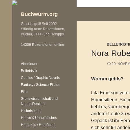
Zum
Inhalt
Buchwurm.org
springen
Geist ist geil! Seit 2002 –
Ständig neue Rezensionen,
Bücher, Lese- und Hörtipps
BELLETRISTI
14239 Rezensionen online
Nora Robe
Abenteuer
19. NOVE
Belletristik
Comics / Graphic Novels
Worum gehts?
Fantasy / Science-Fiction
Film
Lila Emerson verdi
Grenzwissenschaft und
Homesitterin. Sie 
Neues Denken
liebt es, vorrüber
Historisches
anderer Leute zu 
Horror & Unheimliches
Gepäck ist ihr Fern
Hörspiele / Hörbücher
sich sehr für ande