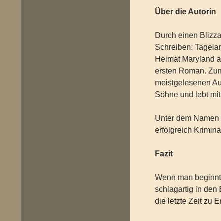
Über die Autorin
Durch einen Blizza
Schreiben: Tagelan
Heimat Maryland an
ersten Roman. Zum
meistgelesenen Au
Söhne und lebt mi
Unter dem Namen J
erfolgreich Krimin
Fazit
Wenn man beginnt, 
schlagartig in de
die letzte Zeit zu 