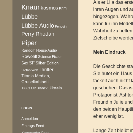
Als er Lila das erst
Knaur
kosmos
Krimi
ihren Augen und auc
Lübbe
hingezogen. Währe
kann für ihn Modell
Lübbe Audio
Penguin
Wahrheit zu helfen
Perry Rhodan
Zielscheibe werde
Piper
Random House Audio
Mein Eindruck
Rowohlt
Science Fiction
SF
Sex
Silber Edition
Die Geschichte sta
Thriller
Stefan Wolf
Sie hütet ein Hau
Titania Medien,
fackelt auch nicht 
Gruselkabinett
geschehen. Das ist
Ullstein
Ulf Blanck
TKKG
Protagonist, Ashton
Freundin Julie und
LOGIN
den beiden Hauptf
eher wenig ist.
Anmelden
Eintrags-Feed
Lange Zeit bleibt 
Kommentar-Feed