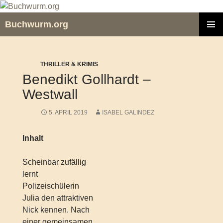
Zum
Inhalt
Buchwurm.org
springen
PRIMÄR
MENÜ
THRILLER & KRIMIS
Benedikt Gollhardt –
Westwall
5. APRIL 2019
ISABEL GALINDEZ
Inhalt
Scheinbar zufällig
lernt
Polizeischülerin
Julia den attraktiven
Nick kennen. Nach
einer gemeinsamen