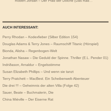
Robert Jordan – Der Pfad der Dolche (Das Rad…
AUCH INTERESSANT:
Perry Rhodan – Kodexfieber (Silber Edition 154)
Douglas Adams & Terry Jones – Raumschiff Titanic (Hörspiel)
Bionda, Alisha – Regenbogen-Welt
Jonathan Nasaw – Die Geduld der Spinne. Thriller (E.L. Pender 01)
Indriðason, Arnaldur – Engelsstimme
Susan Elizabeth Phillips – Und wenn sie tanzt
Terry Pratchett – MacBest. Ein Scheibenwelt-Abenteuer
Die drei !!! – Geheimnis der alten Villa (Folge 42)
Sauer, Beate – Buchmalerin, Die
China Miéville – Der Eiserne Rat