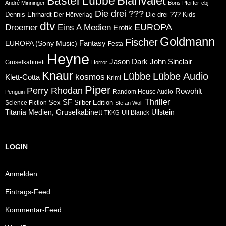
Blanvalet
Bastei Lübbe
André Minninger
Boris Pfeiffer
cbj
Die drei ???
Dennis Ehrhardt
Die drei ??? Kids
Der Hörverlag
dtv
Eins A Medien
EUROPA
Droemer
Erotik
Goldmann
Fischer
Fantasy
EUROPA (Sony Music)
Festa
Heyne
Jason Dark
John Sinclair
Gruselkabinett
Horror
Knaur
Lübbe
Lübbe Audio
kosmos
Klett-Cotta
Krimi
Piper
Perry Rhodan
Rowohlt
Random House Audio
Penguin
Thriller
SF
Sex
Silber Edition
Science Fiction
Stefan Wolf
Ullstein
Titania Medien, Gruselkabinett
Ulf Blanck
TKKG
LOGIN
Anmelden
Eintrags-Feed
Kommentar-Feed