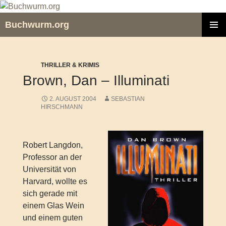
Zum
Inhalt
Buchwurm.org
springen
PRIMÄR
MENÜ
THRILLER & KRIMIS
Brown, Dan – Illuminati
2. AUGUST 2004
SEBASTIAN
HIRSCHMANN
Robert Langdon,
Professor an der
Universität von
Harvard, wollte es
sich gerade mit
einem Glas Wein
und einem guten