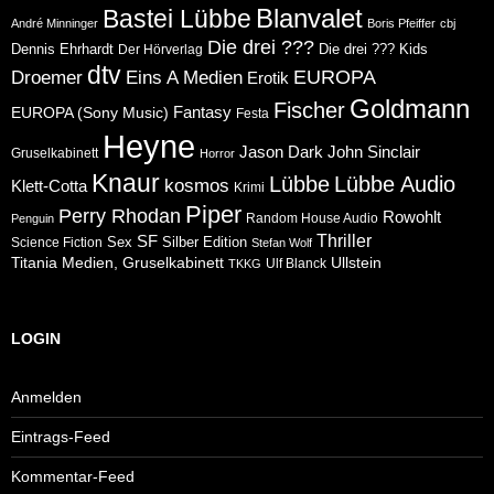
Blanvalet
Bastei Lübbe
André Minninger
Boris Pfeiffer
cbj
Die drei ???
Dennis Ehrhardt
Die drei ??? Kids
Der Hörverlag
dtv
Eins A Medien
EUROPA
Droemer
Erotik
Goldmann
Fischer
Fantasy
EUROPA (Sony Music)
Festa
Heyne
Jason Dark
John Sinclair
Gruselkabinett
Horror
Knaur
Lübbe
Lübbe Audio
kosmos
Klett-Cotta
Krimi
Piper
Perry Rhodan
Rowohlt
Random House Audio
Penguin
Thriller
SF
Sex
Silber Edition
Science Fiction
Stefan Wolf
Ullstein
Titania Medien, Gruselkabinett
Ulf Blanck
TKKG
LOGIN
Anmelden
Eintrags-Feed
Kommentar-Feed