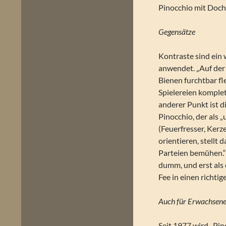
Pinocchio mit Docht
Gegensätze
Kontraste sind ein 
anwendet. „Auf der 
Bienen furchtbar fle
Spielereien komple
anderer Punkt ist d
Pinocchio, der als 
(Feuerfresser, Kerz
orientieren, stellt 
Parteien bemühen.“
dumm, und erst als er
Fee in einen richti
Auch für Erwachsen
Seit 1977 wird „Pin