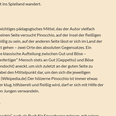
 ins Spielland wandert.
wichtiges pädagogisches Mittel, das der Autor vielfach
einen Seite versucht Pinocchio, auf der Insel der fleißigen
ißig zu sein, auf der anderen Seite lässt er sich im Land der
tt gehen – zwei Orte des absoluten Gegensatzes. Ein
ie klassische Aufteilung zwischen Gut und Böse –
„unfertiger“ Mensch stets an Gut (Geppetto) und Böse
endocht) aneckt, um sich zuletzt an der guten Seite zu
dabei den Mittelpunkt dar, um den sich die jeweiligen
 (Wikipedia.de) Der hölzerne Pinocchio ist immer etwas
 klug, hilfsbereit und fleißig wird, darf er sich mit Hilfe der
gen Jungen verwandeln.
e
occhio“ auch als Buch für Erwachsene gelesen, mit seiner