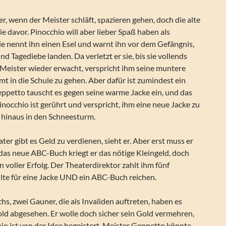
er, wenn der Meister schläft, spazieren gehen, doch die alte
ie davor. Pinocchio will aber lieber Spaß haben als
 Sie nennt ihn einen Esel und warnt ihn vor dem Gefängnis,
d Tagediebe landen. Da verletzt er sie, bis sie vollends
 Meister wieder erwacht, verspricht ihm seine muntere
t in die Schule zu gehen. Aber dafür ist zumindest ein
ppetto tauscht es gegen seine warme Jacke ein, und das
inocchio ist gerührt und verspricht, ihm eine neue Jacke zu
r hinaus in den Schneesturm.
er gibt es Geld zu verdienen, sieht er. Aber erst muss er
r das neue ABC-Buch kriegt er das nötige Kleingeld, doch
in voller Erfolg. Der Theaterdirektor zahlt ihm fünf
llte für eine Jacke UND ein ABC-Buch reichen.
s, zwei Gauner, die als Invaliden auftreten, haben es
old abgesehen. Er wolle doch sicher sein Gold vermehren,
io ist von der Idee begeistert. Meister Geppetto könnte