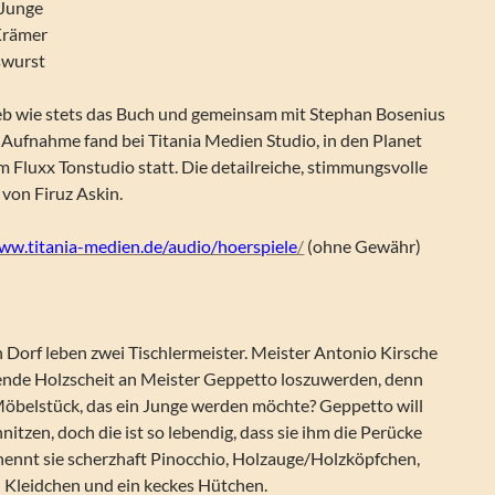
 Junge
Krämer
swurst
b wie stets das Buch und gemeinsam mit Stephan Bosenius
e Aufnahme fand bei Titania Medien Studio, in den Planet
m Fluxx Tonstudio statt. Die detailreiche, stimmungsvolle
 von Firuz Askin.
ww.titania-medien.de/audio/hoerspiele
/
(ohne Gewähr)
n Dorf leben zwei Tischlermeister. Meister Antonio Kirsche
chende Holzscheit an Meister Geppetto loszuwerden, denn
 Möbelstück, das ein Junge werden möchte? Geppetto will
nitzen, doch die ist so lebendig, dass sie ihm die Perücke
 nennt sie scherzhaft Pinocchio, Holzauge/Holzköpfchen,
n Kleidchen und ein keckes Hütchen.