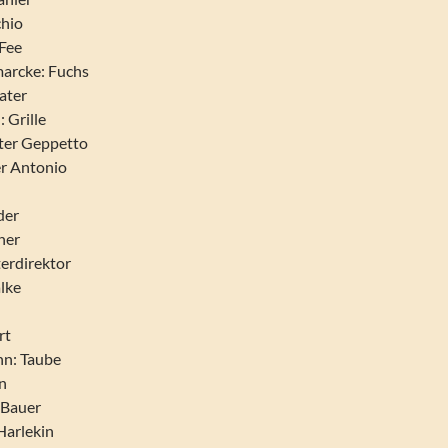
chio
 Fee
arcke: Fuchs
ater
 Grille
ter Geppetto
er Antonio
der
her
terdirektor
lke
rt
nn: Taube
in
 Bauer
Harlekin