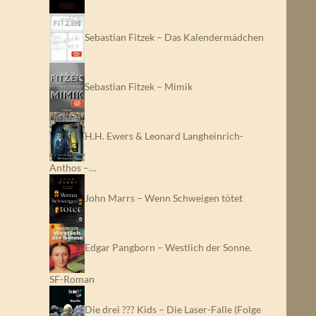
Sebastian Fitzek – Das Kalendermädchen
Sebastian Fitzek – Mimik
H.H. Ewers & Leonard Langheinrich-
Anthos –…
John Marrs – Wenn Schweigen tötet
Edgar Pangborn – Westlich der Sonne.
SF-Roman
Die drei ??? Kids – Die Laser-Falle (Folge