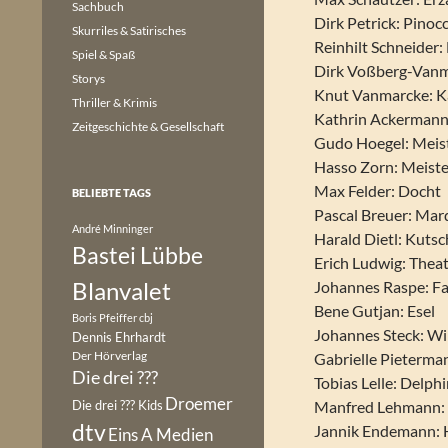
Sachbuch
Dirk Petrick: Pinoc
Skurriles & Satirisches
Reinhilt Schneider:
Spiel & Spaß
Dirk Voßberg-Vanm
Storys
Knut Vanmarcke: K
Thriller & Krimis
Kathrin Ackermann:
Zeitgeschichte & Gesellschaft
Gudo Hoegel: Meis
Hasso Zorn: Meist
Max Felder: Docht
BELIEBTE TAGS
Pascal Breuer: Mar
André Minninger
Harald Dietl: Kutsc
Bastei Lübbe
Erich Ludwig: Thea
Blanvalet
Johannes Raspe: Fa
Bene Gutjan: Esel
Boris Pfeiffer
cbj
Johannes Steck: Wi
Dennis Ehrhardt
Der Hörverlag
Gabrielle Pieterma
Die drei ???
Tobias Lelle: Delph
Droemer
Die drei ??? Kids
Manfred Lehmann:
dtv
Jannik Endemann: 
Eins A Medien