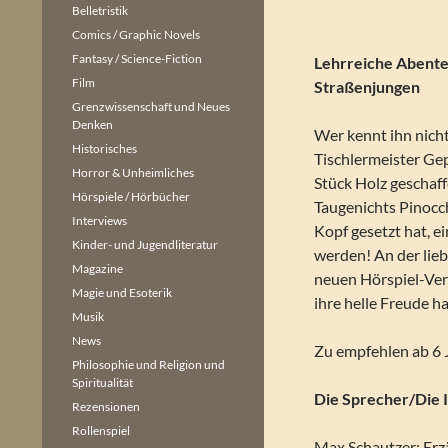
Belletristik
Comics / Graphic Novels
Fantasy / Science-Fiction
Lehrreiche Abente
Film
Straßenjungen
Grenzwissenschaft und Neues
Denken
Wer kennt ihn nich
Historisches
Tischlermeister Ge
Horror & Unheimliches
Stück Holz geschaf
Hörspiele / Hörbücher
Taugenichts Pinocch
Interviews
Kopf gesetzt hat, ei
Kinder- und Jugendliteratur
werden! An der lieb
Magazine
neuen Hörspiel-Ver
Magie und Esoterik
ihre helle Freude h
Musik
News
Zu empfehlen ab 6 
Philosophie und Religion und
Spiritualität
Die Sprecher/Die 
Rezensionen
Rollenspiel
Max Schautzer: Erz