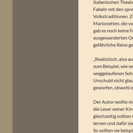
italienischen Theat
Fabeln mit den spr
Volkstraditionen. 
Marionetten, die vo
gab es noch keine F
ausgewanderten Onk
gefährliche Reise g
„Realistisch, also a
zum Beispiel, wie s
weggelaufenen Sohn
Unschuld nicht glau
geworfen, obwohl er
Der Autor wollte m
die Leser seiner Ki
gleichzeitig sollte
lernen und dafür d
So sollten sie beisp