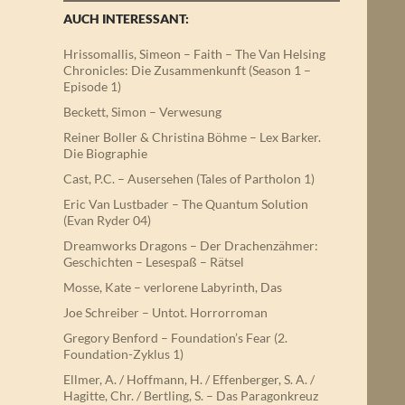
AUCH INTERESSANT:
Hrissomallis, Simeon – Faith – The Van Helsing
Chronicles: Die Zusammenkunft (Season 1 –
Episode 1)
Beckett, Simon – Verwesung
Reiner Boller & Christina Böhme – Lex Barker.
Die Biographie
Cast, P.C. – Ausersehen (Tales of Partholon 1)
Eric Van Lustbader – The Quantum Solution
(Evan Ryder 04)
Dreamworks Dragons – Der Drachenzähmer:
Geschichten – Lesespaß – Rätsel
Mosse, Kate – verlorene Labyrinth, Das
Joe Schreiber – Untot. Horrorroman
Gregory Benford – Foundation’s Fear (2.
Foundation-Zyklus 1)
Ellmer, A. / Hoffmann, H. / Effenberger, S. A. /
Hagitte, Chr. / Bertling, S. – Das Paragonkreuz