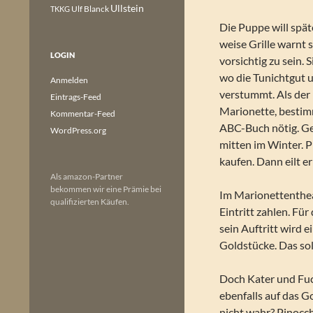
Ullstein
Ulf Blanck
TKKG
Die Puppe will spät
weise Grille warnt s
LOGIN
vorsichtig zu sein.
wo die Tunichtgut un
Anmelden
verstummt. Als der
Eintrags-Feed
Marionette, bestimm
Kommentar-Feed
ABC-Buch nötig. Ge
WordPress.org
mitten im Winter. P
kaufen. Dann eilt e
Als amazon-Partner
bekommen wir eine Prämie bei
Im Marionettentheat
qualifizierten Käufen.
Eintritt zahlen. Fü
sein Auftritt wird e
Goldstücke. Das so
Doch Kater und Fuch
ebenfalls auf das G
nicht wahr? Pinocch