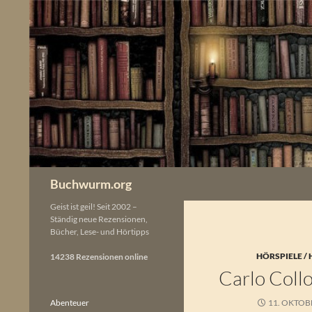
Zum
Inhalt
springen
Buchwurm.org
Geist ist geil! Seit 2002 –
Ständig neue Rezensionen,
Bücher, Lese- und Hörtipps
HÖRSPIELE /
14238 Rezensionen online
Carlo Collo
Abenteuer
11. OKTOB