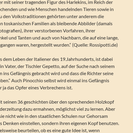
er mit seiner tragenden Figur des Harlekins, im Reich der
echenden und wie Menschen handelnden Tieren sowie in
Zu den Volkstraditionen gehörten unter anderem die
n toskanischen Familien als bleibende Abbilder (damals
otografien), ihrer verstorbenen Vorfahren, ihrer
el und Tanten und auch von Nachbarn, die auf eine lange,
egangen waren, hergestellt wurden.“ (Quelle: Rossipotti.de)
us dem Leben der Italiener des 19.Jahrhunderts, ist dabei
ein Vater, der Tischler Gepetto, auf der Suche nach seinem
 ins Gefängnis gebracht wird und dass die Richter seine
ben.“ Auch Pinocchio selbst wird einmal ins Gefängnis
 ja das Opfer eines Verbrechens ist.
it seinen 36 geschichten über den sprechenden Holzkopf
nderzeitung dazu ermahnen, möglichst viel zu lernen. Aber
n sie nicht wie in den staatlichen Schulen nur Gehorsam
as Denken einstellen, sondern ihren eigenen Kopf benutzen.
ielsweise beurteilen, ob es eine gute Idee ist, wenn