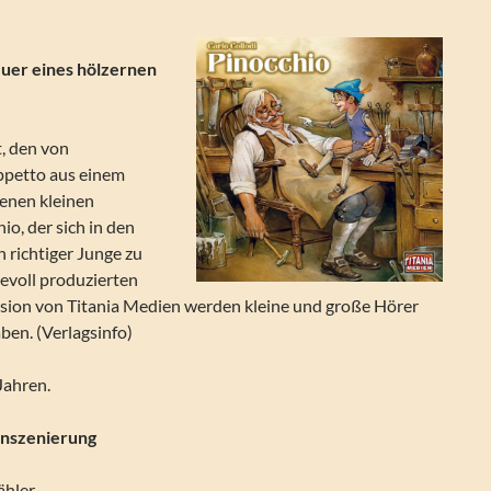
uer eines hölzernen
t, den von
ppetto aus einem
fenen kleinen
io, der sich in den
n richtiger Junge zu
evoll produzierten
sion von Titania Medien werden kleine und große Hörer
aben. (Verlagsinfo)
Jahren.
Inszenierung
ähler