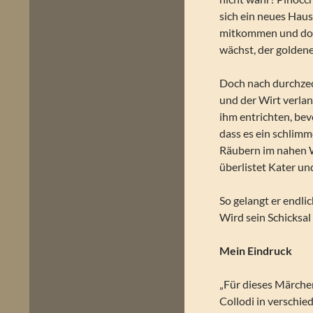
sich ein neues Hau
mitkommen und dort
wächst, der goldene
Doch nach durchzec
und der Wirt verla
ihm entrichten, bevo
dass es ein schlim
Räubern im nahen Wa
überlistet Kater un
So gelangt er endl
Wird sein Schicksa
Mein Eindruck
„Für dieses Märchen
Collodi in verschie