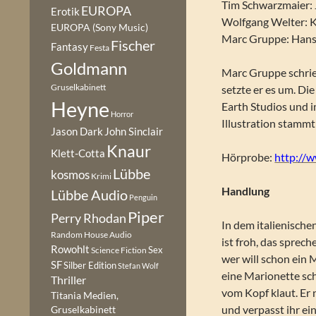
Tim Schwarzmaier:
EUROPA
Erotik
Wolfgang Welter: 
EUROPA (Sony Music)
Marc Gruppe: Han
Fischer
Fantasy
Festa
Goldmann
Marc Gruppe schrie
Gruselkabinett
setzte er es um. Di
Heyne
Earth Studios und i
Horror
Illustration stammt
Jason Dark
John Sinclair
Knaur
Klett-Cotta
Hörprobe:
http://w
Lübbe
kosmos
Krimi
Handlung
Lübbe Audio
Penguin
Piper
Perry Rhodan
In dem italienische
Random House Audio
ist froh, das spre
Rowohlt
Sex
Science Fiction
wer will schon ein
SF
Silber Edition
Stefan Wolf
eine Marionette sch
Thriller
vom Kopf klaut. Er
Titania Medien,
und verpasst ihr ei
Gruselkabinett