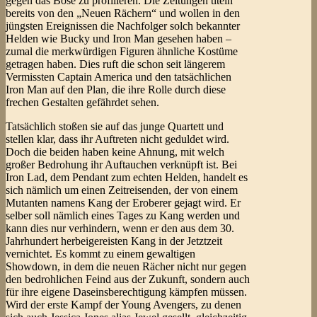
gegen das Böse zu profilieren. Die Zeitungen titeln
bereits von den „Neuen Rächern“ und wollen in den
jüngsten Ereignissen die Nachfolger solch bekannter
Helden wie Bucky und Iron Man gesehen haben –
zumal die merkwürdigen Figuren ähnliche Kostüme
getragen haben. Dies ruft die schon seit längerem
Vermissten Captain America und den tatsächlichen
Iron Man auf den Plan, die ihre Rolle durch diese
frechen Gestalten gefährdet sehen.
Tatsächlich stoßen sie auf das junge Quartett und
stellen klar, dass ihr Auftreten nicht geduldet wird.
Doch die beiden haben keine Ahnung, mit welch
großer Bedrohung ihr Auftauchen verknüpft ist. Bei
Iron Lad, dem Pendant zum echten Helden, handelt es
sich nämlich um einen Zeitreisenden, der von einem
Mutanten namens Kang der Eroberer gejagt wird. Er
selber soll nämlich eines Tages zu Kang werden und
kann dies nur verhindern, wenn er den aus dem 30.
Jahrhundert herbeigereisten Kang in der Jetztzeit
vernichtet. Es kommt zu einem gewaltigen
Showdown, in dem die neuen Rächer nicht nur gegen
den bedrohlichen Feind aus der Zukunft, sondern auch
für ihre eigene Daseinsberechtigung kämpfen müssen.
Wird der erste Kampf der Young Avengers, zu denen