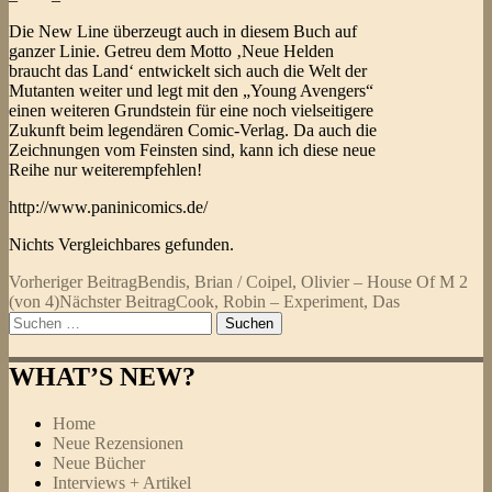
Die New Line überzeugt auch in diesem Buch auf
ganzer Linie. Getreu dem Motto ‚Neue Helden
braucht das Land‘ entwickelt sich auch die Welt der
Mutanten weiter und legt mit den „Young Avengers“
einen weiteren Grundstein für eine noch vielseitigere
Zukunft beim legendären Comic-Verlag. Da auch die
Zeichnungen vom Feinsten sind, kann ich diese neue
Reihe nur weiterempfehlen!
http://www.paninicomics.de/
Nichts Vergleichbares gefunden.
Beitragsnavigation
Vorheriger Beitrag
Bendis, Brian / Coipel, Olivier – House Of M 2
(von 4)
Nächster Beitrag
Cook, Robin – Experiment, Das
Suchen
nach:
WHAT’S NEW?
Home
Neue Rezensionen
Neue Bücher
Interviews + Artikel