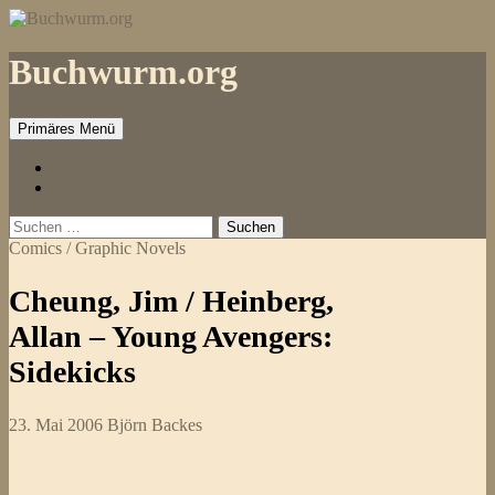
Zum
Inhalt
springen
Buchwurm.org
Primäres Menü
Impressum
Kontakt
Suchen
nach:
Comics / Graphic Novels
Cheung, Jim / Heinberg,
Allan – Young Avengers:
Sidekicks
23. Mai 2006
Björn Backes