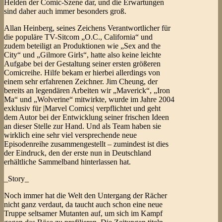
Helden der Comic-Szene dar, und die Erwartungen
sind daher auch immer besonders groß.
Allan Heinberg, seines Zeichens Verantwortlicher für
die populäre TV-Sitcom „O.C., California“ und
zudem beteiligt an Produktionen wie „Sex and the
City“ und „Gilmore Girls“, hatte also keine leichte
Aufgabe bei der Gestaltung seiner ersten größeren
Comicreihe. Hilfe bekam er hierbei allerdings von
einem sehr erfahrenen Zeichner. Jim Cheung, der
bereits an legendären Arbeiten wir „Maverick“, „Iron
Ma“ und „Wolverine“ mitwirkte, wurde im Jahre 2004
exklusiv für |Marvel Comics| verpflichtet und geht
dem Autor bei der Entwicklung seiner frischen Ideen
an dieser Stelle zur Hand. Und als Team haben sie
wirklich eine sehr viel versprechende neue
Episodenreihe zusammengestellt – zumindest ist dies
der Eindruck, den der erste nun in Deutschland
erhältliche Sammelband hinterlassen hat.
_Story_
Noch immer hat die Welt den Untergang der Rächer
nicht ganz verdaut, da taucht auch schon eine neue
Truppe seltsamer Mutanten auf, um sich im Kampf