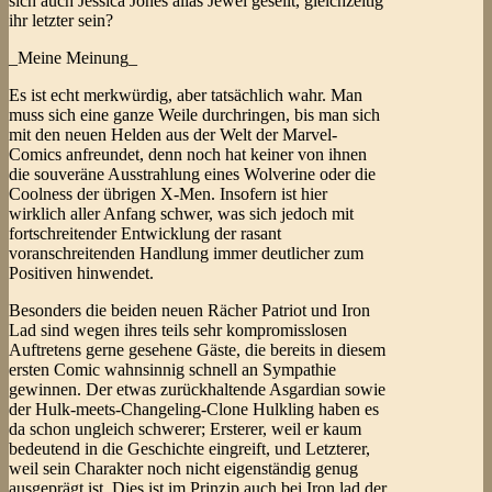
sich auch Jessica Jones alias Jewel gesellt, gleichzeitig
ihr letzter sein?
_Meine Meinung_
Es ist echt merkwürdig, aber tatsächlich wahr. Man
muss sich eine ganze Weile durchringen, bis man sich
mit den neuen Helden aus der Welt der Marvel-
Comics anfreundet, denn noch hat keiner von ihnen
die souveräne Ausstrahlung eines Wolverine oder die
Coolness der übrigen X-Men. Insofern ist hier
wirklich aller Anfang schwer, was sich jedoch mit
fortschreitender Entwicklung der rasant
voranschreitenden Handlung immer deutlicher zum
Positiven hinwendet.
Besonders die beiden neuen Rächer Patriot und Iron
Lad sind wegen ihres teils sehr kompromisslosen
Auftretens gerne gesehene Gäste, die bereits in diesem
ersten Comic wahnsinnig schnell an Sympathie
gewinnen. Der etwas zurückhaltende Asgardian sowie
der Hulk-meets-Changeling-Clone Hulkling haben es
da schon ungleich schwerer; Ersterer, weil er kaum
bedeutend in die Geschichte eingreift, und Letzterer,
weil sein Charakter noch nicht eigenständig genug
ausgeprägt ist. Dies ist im Prinzip auch bei Iron lad der