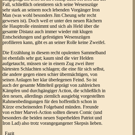
Fall, schließlich orientieren sich seine Wesenszüge
sehr stark an seinem noch lebenden Vorgänger Iron
Man (was wohl besonders Jim Cheung sehr recht
gewesen ist). Doch weil er unter den neuen Rächern
die Hauptrolle einnimmt und sich als Held über die
gesamte Distanz auch immer wieder mit klugen
Entscheidungen und gefestigten Wesenszügen
profilieren kann, gibt es an seiner Rolle keine Zweifel.
Die Erzählung in diesem recht opulenten Sammelband
ist ebenfalls sehr gut; kaum sind die vier Helden
aufgetaucht, müssen sie in einem Zug zwei ihrer
härtesten Schlachten schlagen; die eine für sich selbst,
die andere gegen einen schier übermächtigen, von
seinen Anlagen her klar überlegenen Feind. So ist
auch der gesamte Mittelteil geprägt von zahlreichen
Kämpfen und durchgängiger Action, die schließlich in
den neuen, allerdings ziemlich ausgiebig vorgestellten
Rahmenbedingungen für den hoffentlich schon in
Kürze erscheinenden Folgeband münden. Freunde
von echter Marvel-Action sollten diesen Comic (und
besonders die beiden neuen Superhelden Patriot und
Iron Lad) also trotz vorangegangener Skepsis lieben.
_Fazit_