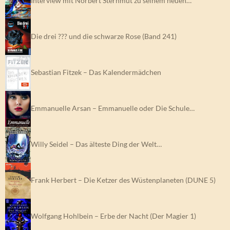
Interview mit Norbert Sternmut zu seinem neuen…
Die drei ??? und die schwarze Rose (Band 241)
Sebastian Fitzek – Das Kalendermädchen
Emmanuelle Arsan – Emmanuelle oder Die Schule…
Willy Seidel – Das älteste Ding der Welt…
Frank Herbert – Die Ketzer des Wüstenplaneten (DUNE 5)
Wolfgang Hohlbein – Erbe der Nacht (Der Magier 1)