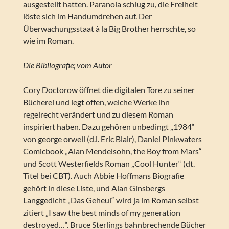
ausgestellt hatten. Paranoia schlug zu, die Freiheit
löste sich im Handumdrehen auf. Der
Überwachungsstaat à la Big Brother herrschte, so
wie im Roman.
Die Bibliografie; vom Autor
Cory Doctorow öffnet die digitalen Tore zu seiner
Bücherei und legt offen, welche Werke ihn
regelrecht verändert und zu diesem Roman
inspiriert haben. Dazu gehören unbedingt „1984“
von george orwell (d.i. Eric Blair), Daniel Pinkwaters
Comicbook „Alan Mendelsohn, the Boy from Mars“
und Scott Westerfields Roman „Cool Hunter“ (dt.
Titel bei CBT). Auch Abbie Hoffmans Biografie
gehört in diese Liste, und Alan Ginsbergs
Langgedicht „Das Geheul“ wird ja im Roman selbst
zitiert „I saw the best minds of my generation
destroyed…“. Bruce Sterlings bahnbrechende Bücher