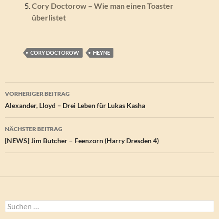
Cory Doctorow – Wie man einen Toaster
überlistet
CORY DOCTOROW
HEYNE
Beitragsnavigation
VORHERIGER BEITRAG
Alexander, Lloyd – Drei Leben für Lukas Kasha
NÄCHSTER BEITRAG
[NEWS] Jim Butcher – Feenzorn (Harry Dresden 4)
Suchen
nach: