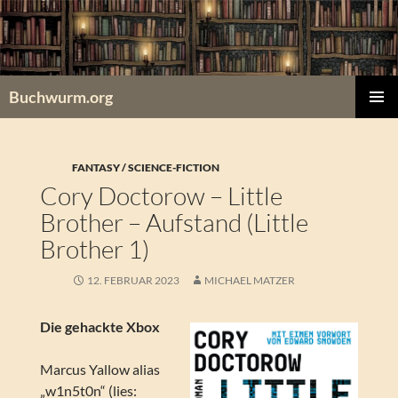
Zum
Inhalt
springen
Buchwurm.org
PRIMÄR
MENÜ
FANTASY / SCIENCE-FICTION
Cory Doctorow – Little
Brother – Aufstand (Little
Brother 1)
12. FEBRUAR 2023
MICHAEL MATZER
Die gehackte Xbox
Marcus Yallow alias
„w1n5t0n“ (lies: