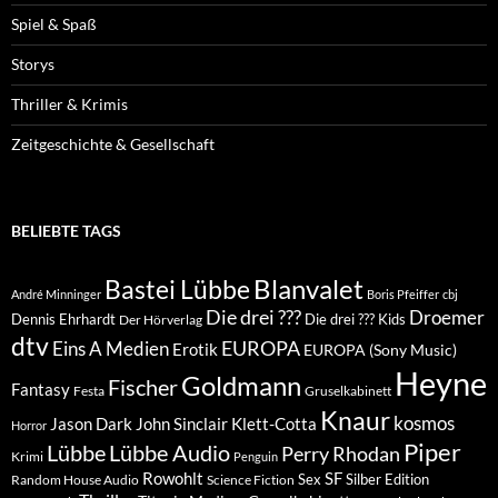
Spiel & Spaß
Storys
Thriller & Krimis
Zeitgeschichte & Gesellschaft
BELIEBTE TAGS
Blanvalet
Bastei Lübbe
André Minninger
Boris Pfeiffer
cbj
Die drei ???
Droemer
Dennis Ehrhardt
Die drei ??? Kids
Der Hörverlag
dtv
EUROPA
Eins A Medien
Erotik
EUROPA (Sony Music)
Heyne
Goldmann
Fischer
Fantasy
Festa
Gruselkabinett
Knaur
kosmos
Klett-Cotta
Jason Dark
John Sinclair
Horror
Piper
Lübbe Audio
Lübbe
Perry Rhodan
Krimi
Penguin
Rowohlt
SF
Sex
Silber Edition
Random House Audio
Science Fiction