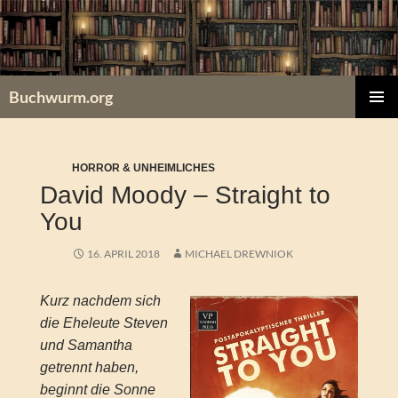
Zum
Inhalt
springen
Buchwurm.org
PRIMÄR
MENÜ
HORROR & UNHEIMLICHES
David Moody – Straight to
You
16. APRIL 2018
MICHAEL DREWNIOK
Kurz nachdem sich
die Eheleute Steven
und Samantha
getrennt haben,
beginnt die Sonne