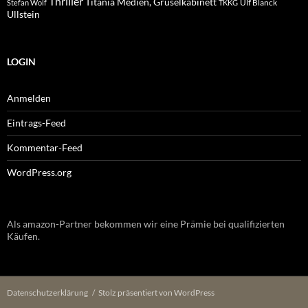
Thriller
Titania Medien, Gruselkabinett
Ulf Blanck
Stefan Wolf
TKKG
Ullstein
LOGIN
Anmelden
Eintrags-Feed
Kommentar-Feed
WordPress.org
Als amazon-Partner bekommen wir eine Prämie bei qualifizierten
Käufen.
Datenschutzerklärung
Stolz präsentiert von WordPress