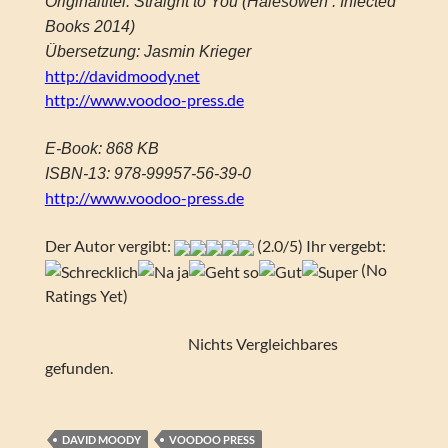
Originaltitel: Straight to You (Halesowen : Infected
Books 2014)
Übersetzung: Jasmin Krieger
http://davidmoody.net
http://www.voodoo-press.de
E-Book: 868 KB
ISBN-13: 978-99957-56-39-0
http://www.voodoo-press.de
Der Autor vergibt:
(2.0/5) Ihr vergebt:
(No
Ratings Yet)
Nichts Vergleichbares
gefunden.
DAVID MOODY
VOODOO PRESS