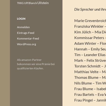
Ullstein
Ulf Blanck
TKKG
Die Sprecher und ihre
LOGIN
Marie Grevenbroich
Franziska Winkler –
Anmelden
Kim Jülich – Mia D
Eintrags-Feed
Kommissar Peters 
Kommentar-Feed
Adam Winter – Flor
WordPress.org
Hannah – Emily Se
Tim – Leander Elias
Als amazon-Partner
Mark – Felix Strüv
bekommen wir eine Prämie bei
Torsten Schmidt – 
qualifizierten Käufen.
Matthias Velte – M
Thomas Blume – Ma
Nils Blume – Tim 
Frau Blume – Isabe
Frau Bartels – Ev
Frau Pingel – Janni