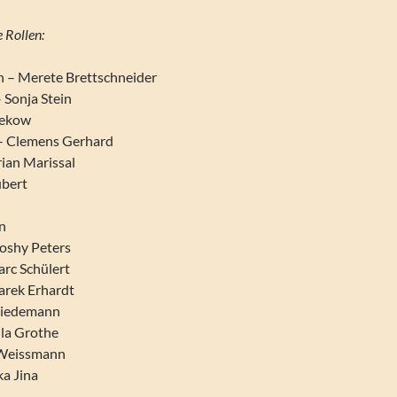
 Rollen:
 – Merete Brettschneider
 Sonja Stein
iekow
– Clemens Gerhard
ian Marissal
ubert
en
Joshy Peters
arc Schülert
rek Erhardt
Wiedemann
lla Grothe
a Weissmann
ka Jina