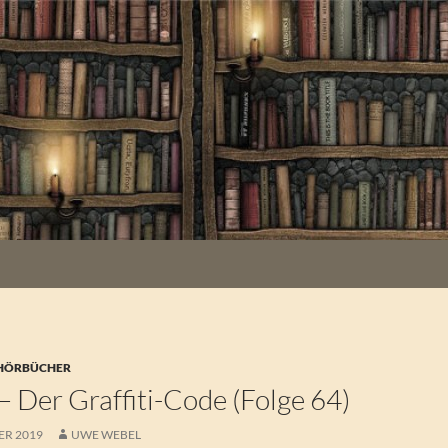
 HÖRBÜCHER
! – Der Graffiti-Code (Folge 64)
ER 2019
UWE WEBEL