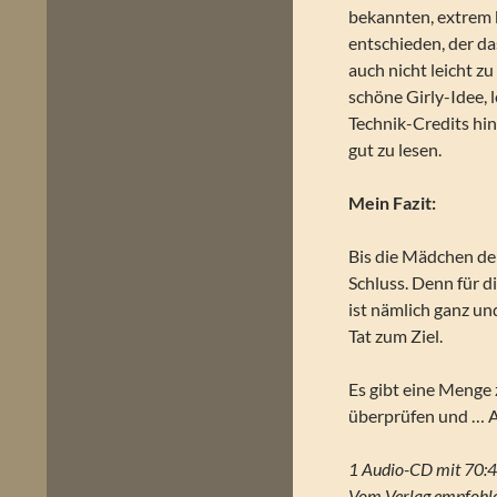
bekannten, extrem 
entschieden, der da
auch nicht leicht zu
schöne Girly-Idee, 
Technik-Credits hi
gut zu lesen.
Mein Fazit:
Bis die Mädchen de
Schluss. Denn für 
ist nämlich ganz un
Tat zum Ziel.
Es gibt eine Menge
überprüfen und … A
1 Audio-CD mit 70:4
Vom Verlag empfohle