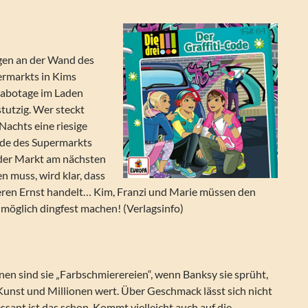
en an der Wand des
ermarkts in Kims
abotage im Laden
stutzig. Wer steckt
 Nachts eine riesige
ade des Supermarkts
der Markt am nächsten
n muss, wird klar, dass
teren Ernst handelt… Kim, Franzi und Marie müssen den
e möglich dingfest machen! (Verlagsinfo)
einen sind sie „Farbschmierereien“, wenn Banksy sie sprüht,
 Kunst und Millionen wert. Über Geschmack lässt sich nicht
essant ist das schon. Kommt vielleicht auch auf die