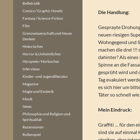
Belletristik
Comics / Graphic Novels
Die Handlung:
Fantasy / Science-Fiction
Film
Gesprayte Drohung
Grenzwissenschaft und Neues
neuen riesigen Sup
Denken
Wohngegend und S
Historisches
machen die drei !!! 
Horror & Unheimliches
dahinter? Als eines
Hörspiele / Hörbücher
Spinne an die Fass
Interviews
gesprüht wird und 
Kinder- und Jugendliteratur
Tag evakuiert werde
Magazine
es sich hier um bit
Magie und Esoterik
Täter so schnell wi
Musik
News
Mein Eindruck:
Philosophie und Religion und
Spiritualität
Graffiti … für den 
Rezensionen
sind sie auf einmal
Rollenspiel
streiten, aber inter