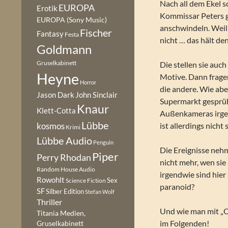
Nach all dem Ekel s
EUROPA
Erotik
Kommissar Peters g
EUROPA (Sony Music)
anschwindeln. Weil
Fischer
Fantasy
Festa
nicht … das hält de
Goldmann
Gruselkabinett
Die stellen sie auc
Heyne
Motive. Dann fragen 
Horror
die andere. Wie ab
Jason Dark
John Sinclair
Supermarkt gesprüh
Knaur
Klett-Cotta
Außenkameras irgen
Lübbe
ist allerdings nicht 
kosmos
Krimi
Lübbe Audio
Penguin
Die Ereignisse nehm
Piper
Perry Rhodan
nicht mehr, wen sie
Random House Audio
irgendwie sind hier
Rowohlt
Sex
Science Fiction
paranoid?
SF
Silber Edition
Stefan Wolf
Thriller
Und wie man mit „O
Titania Medien,
im Folgenden!
Gruselkabinett