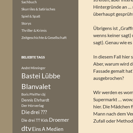
Sachbuch
Hintergründe an … n
Skurriles & Satirisches
überhaupt gesprüh
Spiel & Spaß
Storys
Übrigens ist „Graffi
Thriller & Krimis
wenns keiner sagt) u
Zeitgeschichte & Gesellschaft
sagt). Genau wie es
In diesem Fall hier
BELIEBTE TAGS
Aber, warum wird de
André Minninger
Fassade gemalt hat
Bastei Lübbe
ausgebrochen?
Blanvalet
Wir werden es womög
Boris Pfeiffer
cbj
Supermarkt … wow, de
Dennis Ehrhardt
Der Hörverlag
hier. Die Mädchen f
Die drei ???
Mann nach dem Ver
Droemer
Die drei ??? Kids
Zufall oder Method
dtv
Eins A Medien