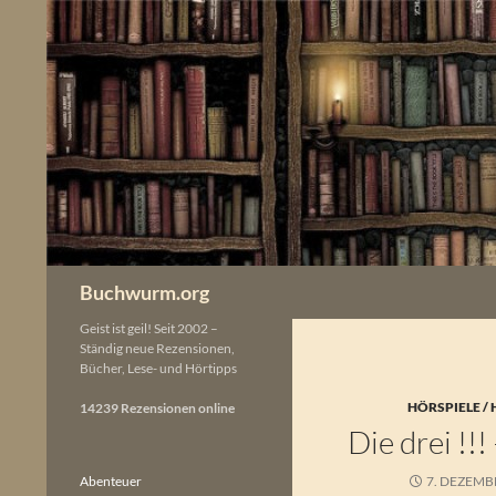
Zum
Inhalt
springen
Buchwurm.org
Geist ist geil! Seit 2002 –
Ständig neue Rezensionen,
Bücher, Lese- und Hörtipps
HÖRSPIELE /
14239 Rezensionen online
Die drei !!
Abenteuer
7. DEZEMB