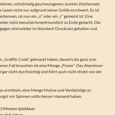
kleinen, schnörkelig geschwungenen, bunten Zeichensatz
s Lesen nicht nur aufgrund seiner Größe erschwert. Es ist
 erkennen, ob nun ein „n“ oder ein „r“ gemeint ist. Eine
leider nicht benutzerInnenfreundlich zu Ende gedacht. Die
ngegen sind wieder im Standard-Drucksatz gehalten und
n „Graffiti-Code“ geknackt haben, dauerts bis ganz zum
diesen Fall brauchen sie eine Menge „Power“. Das Abenteuer
d gar nicht durchsichtig und führt auch nicht direkt von der
 zu ermitteln, eine Menge Motive und Verdächtige zu
ngst vor Spinnen sollte besser niemand haben.
3 Minuten Spieldauer
n ab 8 Jahren