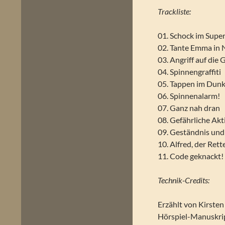
Trackliste:
01. Schock im Supe
02. Tante Emma in 
03. Angriff auf die
04. Spinnengraffiti
05. Tappen im Dun
06. Spinnenalarm!
07. Ganz nah dran
08. Gefährliche Akt
09. Geständnis un
10. Alfred, der Rett
11. Code geknackt!
Technik-Credits:
Erzählt von Kirsten
Hörspiel-Manuskrip