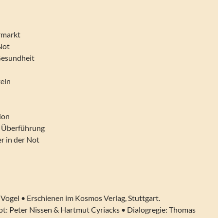
rmarkt
Not
 Gesundheit
keln
ion
d Überführung
er in der Not
 Vogel • Erschienen im Kosmos Verlag, Stuttgart.
t: Peter Nissen & Hartmut Cyriacks • Dialogregie: Thomas