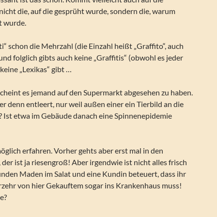
icht die, auf die gesprüht wurde, sondern die, warum
t wurde.
ti“ schon die Mehrzahl (die Einzahl heißt „Graffito“, auch
nd folglich gibts auch keine „Graffitis“ (obwohl es jeder
 keine „Lexikas“ gibt …
 scheint es jemand auf den Supermarkt abgesehen zu haben.
r denn entleert, nur weil außen einer ein Tierbild an die
? Ist etwa im Gebäude danach eine Spinnenepidemie
lich erfahren. Vorher gehts aber erst mal in den
r ist ja riesengroß! Aber irgendwie ist nicht alles frisch
inden Maden im Salat und eine Kundin beteuert, dass ihr
zehr von hier Gekauftem sogar ins Krankenhaus muss!
e?