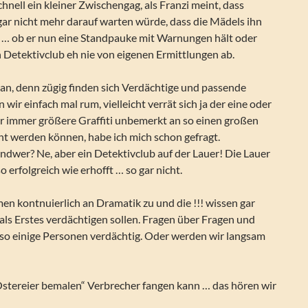
chnell ein kleiner Zwischengag, als Franzi meint, dass
ar nicht mehr darauf warten würde, dass die Mädels ihn
 … ob er nun eine Standpauke mit Warnungen hält oder
n Detektivclub eh nie von eigenen Ermittlungen ab.
h an, denn zügig finden sich Verdächtige und passende
wir einfach mal rum, vielleicht verrät sich ja der eine oder
er immer größere Graffiti unbemerkt an so einen großen
t werden können, habe ich mich schon gefragt.
dwer? Ne, aber ein Detektivclub auf der Lauer! Die Lauer
so erfolgreich wie erhofft … so gar nicht.
en kontnuierlich an Dramatik zu und die !!! wissen gar
 als Erstes verdächtigen sollen. Fragen über Fragen und
 so einige Personen verdächtig. Oder werden wir langsam
stereier bemalen“ Verbrecher fangen kann … das hören wir