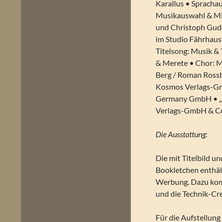
Karallus • Spracha
Musikauswahl & Mi
und Christoph Gude
im Studio Fährhau
Titelsong: Musik &
& Merete • Chor: 
Berg / Roman Rossb
Kosmos Verlags-Gmb
Germany GmbH • „Di
Verlags-GmbH & Co. 
Die Ausstattung:
Die mit Titelbild u
Bookletchen enthäl
Werbung. Dazu komm
und die Technik-Cre
Für die Aufstellung 