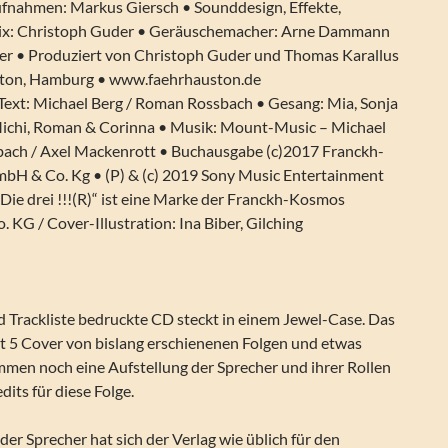
ufnahmen: Markus Giersch • Sounddesign, Effekte,
x: Christoph Guder • Geräuschemacher: Arne Dammann
r • Produziert von Christoph Guder und Thomas Karallus
ston, Hamburg • www.faehrhauston.de
 Text: Michael Berg / Roman Rossbach • Gesang: Mia, Sonja
Michi, Roman & Corinna • Musik: Mount-Music – Michael
ach / Axel Mackenrott • Buchausgabe (c)2017 Franckh-
H & Co. Kg • (P) & (c) 2019 Sony Music Entertainment
e drei !!!(R)“ ist eine Marke der Franckh-Kosmos
KG / Cover-Illustration: Ina Biber, Gilching
nd Trackliste bedruckte CD steckt in einem Jewel-Case. Das
t 5 Cover von bislang erschienenen Folgen und etwas
en noch eine Aufstellung der Sprecher und ihrer Rollen
dits für diese Folge.
der Sprecher hat sich der Verlag wie üblich für den