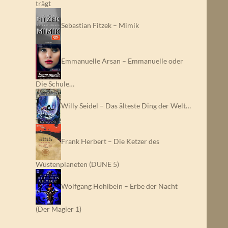
trägt
Sebastian Fitzek – Mimik
Emmanuelle Arsan – Emmanuelle oder
Die Schule…
Willy Seidel – Das älteste Ding der Welt…
Frank Herbert – Die Ketzer des
Wüstenplaneten (DUNE 5)
Wolfgang Hohlbein – Erbe der Nacht
(Der Magier 1)