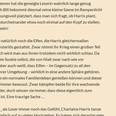
zenen hat die geneigte Leserin wahrlich lange genug
h Bill bekommt diesmal seine kleine Szene im Rampenlicht
kungsvoll platziert, dass man sich fragt, ob Harris plant,
durcheinander etwa noch einmal auf den Kopf zu stellen.
sein!
atürlich noch die Elfen, die Harris gleichermaßen
steriös gestaltet. Zwar nimmt ihr Krieg einen großen Teil
h wird man aus ihnen trotzdem nicht wirklich schlau. Da
ie Sookie selbst, die von Niall zwar nach wie vor
 aber auch weiß, dass Elfen – im Gegensatz zu all den
hrer Umgebung – wirklich in eine andere Sphäre gehören.
nie ein normales Familienleben genießen können und dieser
ch immer bewusst. Zwar kämpfen beide für ihre wachsende
r, doch wissen sie immer, dass diese eigentlich zum
 ist. Eine traurige Sache …
_ als Leser immer noch das Gefühl, Charlaine Harris tanze
nfach auf zu vielen Hochzeiten. Es haben sich derartig viele