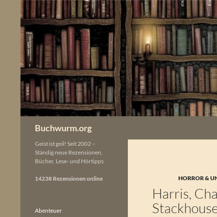
Zum
Inhalt
springen
Buchwurm.org
Geist ist geil! Seit 2002 –
Ständig neue Rezensionen,
Bücher, Lese- und Hörtipps
HORROR & U
14238 Rezensionen online
Harris, Cha
Stackhouse
Abenteuer