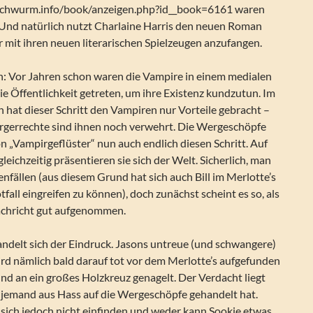
/buchwurm.info/book/anzeigen.php?id__book=6161 waren
 Und natürlich nutzt Charlaine Harris den neuen Roman
 mit ihren neuen literarischen Spielzeugen anzufangen.
: Vor Jahren schon waren die Vampire in einem medialen
e Öffentlichkeit getreten, um ihre Existenz kundzutun. Im
hat dieser Schritt den Vampiren nur Vorteile gebracht –
rgerrechte sind ihnen noch verwehrt. Die Wergeschöpfe
 „Vampirgeflüster“ nun auch endlich diesen Schritt. Auf
leichzeitig präsentieren sie sich der Welt. Sicherlich, man
nfällen (aus diesem Grund hat sich auch Bill im Merlotte’s
fall eingreifen zu können), doch zunächst scheint es so, als
achricht gut aufgenommen.
ndelt sich der Eindruck. Jasons untreue (und schwangere)
ird nämlich bald darauf tot vor dem Merlotte’s aufgefunden
nd an ein großes Holzkreuz genagelt. Der Verdacht liegt
r jemand aus Hass auf die Wergeschöpfe gehandelt hat.
 sich jedoch nicht einfinden und weder kann Sookie etwas