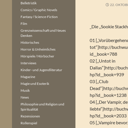
Belletristik
22. OKTOB
Comics / Graphic Novels
Fantasy / Science-Fiction
Film
_Die „Sookie Stackh
Grenzwissenschaft und Neues
Denken
01 [„Vorübergehen
Historisches
tot“]http://buchwu
Horror & Unheimliches
id__book=788
Hörspiele / Hörbücher
02 [„Untot in
Interviews
Dallas“]http://buc
Kinder- und Jugendliteratur
hp?id__book=939
Magazine
03 [„Club
Magie und Esoterik
Dead“]http://buch
Musik
hp?id__book=1238
News
04 [„Der Vampir, de
Philosophie und Religion und
liebte“]http://buc
Spiritualität
hp?id__book=2033
Rezensionen
05 [„Vampire bevor
Rollenspiel