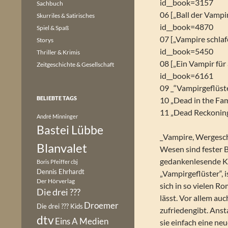
id__book=3157
Sachbuch
06 [„Ball der Vamp
Skurriles & Satirisches
id__book=4870
Spiel & Spaß
07 [„Vampire schla
Storys
id__book=5450
Thriller & Krimis
08 [„Ein Vampir für
Zeitgeschichte & Gesellschaft
id__book=6161
09 _“Vampirgeflüst
BELIEBTE TAGS
10 „Dead in the Fami
11 „Dead Reckoning
André Minninger
Bastei Lübbe
_Vampire, Wergeschö
Blanvalet
Wesen sind fester B
gedankenlesende Ke
Boris Pfeiffer
cbj
Dennis Ehrhardt
„Vampirgeflüster“, 
Der Hörverlag
sich in so vielen 
Die drei ???
lässt. Vor allem auc
Droemer
Die drei ??? Kids
zufriedengibt. Anst
dtv
Eins A Medien
sie einfach eine ne