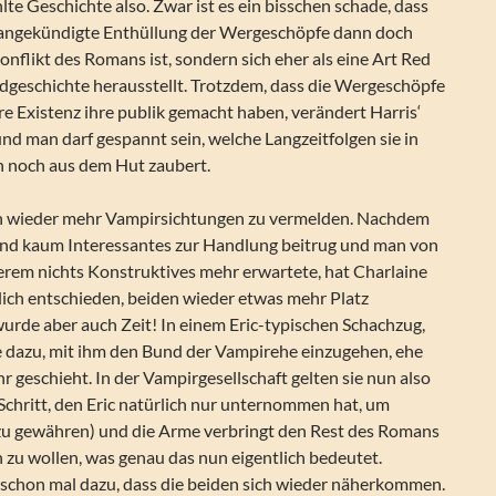
lte Geschichte also. Zwar ist es ein bisschen schade, dass
 angekündigte Enthüllung der Wergeschöpfe dann doch
Konflikt des Romans ist, sondern sich eher als eine Art Red
rdgeschichte herausstellt. Trotzdem, dass die Wergeschöpfe
re Existenz ihre publik gemacht haben, verändert Harris‘
d man darf gespannt sein, welche Langzeitfolgen sie in
 noch aus dem Hut zaubert.
ch wieder mehr Vampirsichtungen zu vermelden. Nachdem
 Band kaum Interessantes zur Handlung beitrug und man von
gerem nichts Konstruktives mehr erwartete, hat Charlaine
lich entschieden, beiden wieder etwas mehr Platz
urde aber auch Zeit! In einem Eric-typischen Schachzug,
ie dazu, mit ihm den Bund der Vampirehe einzugehen, ehe
hr geschieht. In der Vampirgesellschaft gelten sie nun also
n Schritt, den Eric natürlich nur unternommen hat, um
 zu gewähren) und die Arme verbringt den Rest des Romans
 zu wollen, was genau das nun eigentlich bedeutet.
 schon mal dazu, dass die beiden sich wieder näherkommen.