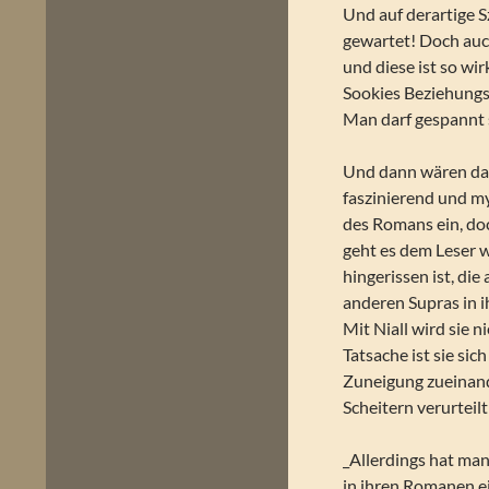
Und auf derartige S
gewartet! Doch auc
und diese ist so wir
Sookies Beziehungs
Man darf gespannt 
Und dann wären da n
faszinierend und my
des Romans ein, doc
geht es dem Leser w
hingerissen ist, die
anderen Supras in i
Mit Niall wird sie 
Tatsache ist sie si
Zuneigung zueinande
Scheitern verurteilt
_Allerdings hat man
in ihren Romanen ei