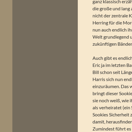
ganz klassisch erzäh
die große und lang
nicht der zentrale 
Herring für die Mo
nun auch endlich ih
Welt grundlegend un
zukünftigen Bänden
Auch gibt es endli
Eric ja im letzten
Bill schon seit Län
Harris sich nun end
einzuräumen. Das w
bringt dieser Sook
sie noch weiß, wie i
als verheiratet (ei
Sookies Sicherheit
damit, herausfinden
Zumindest führt es