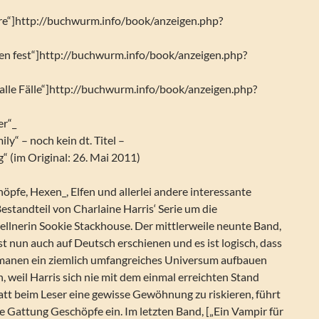
ire“]http://buchwurm.info/book/anzeigen.php?
fen fest“]http://buchwurm.info/book/anzeigen.php?
 alle Fälle“]http://buchwurm.info/book/anzeigen.php?
er“_
ly“ – noch kein dt. Titel –
“ (im Original: 26. Mai 2011)
pfe, Hexen_, Elfen und allerlei andere interessante
estandteil von Charlaine Harris‘ Serie um die
llnerin Sookie Stackhouse. Der mittlerweile neunte Band,
ist nun auch auf Deutsch erschienen und es ist logisch, dass
Romanen ein ziemlich umfangreiches Universum aufbauen
h, weil Harris sich nie mit dem einmal erreichten Stand
att beim Leser eine gewisse Gewöhnung zu riskieren, führt
ue Gattung Geschöpfe ein. Im letzten Band, [„Ein Vampir für