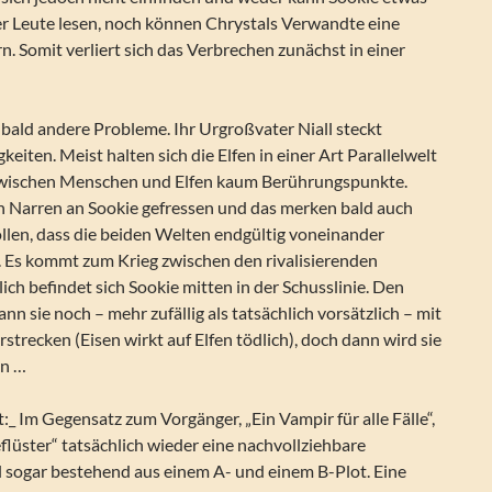
r Leute lesen, noch können Chrystals Verwandte eine
. Somit verliert sich das Verbrechen zunächst in einer
bald andere Probleme. Ihr Urgroßvater Niall steckt
keiten. Meist halten sich die Elfen in einer Art Parallelwelt
 zwischen Menschen und Elfen kaum Berührungspunkte.
en Narren an Sookie gefressen und das merken bald auch
ollen, dass die beiden Welten endgültig voneinander
 Es kommt zum Krieg zwischen den rivalisierenden
ch befindet sich Sookie mitten in der Schusslinie. Den
nn sie noch – mehr zufällig als tatsächlich vorsätzlich – mit
strecken (Eisen wirkt auf Elfen tödlich), doch dann wird sie
n …
t:_ Im Gegensatz zum Vorgänger, „Ein Vampir für alle Fälle“,
eflüster“ tatsächlich wieder eine nachvollziehbare
 sogar bestehend aus einem A- und einem B-Plot. Eine