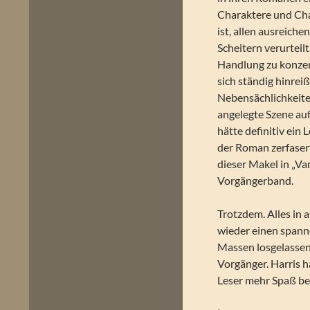
Charaktere und Cha
ist, allen ausreich
Scheitern verurteil
Handlung zu konzent
sich ständig hinrei
Nebensächlichkeite
angelegte Szene auf
hätte definitiv ein
der Roman zerfasert
dieser Makel in „Va
Vorgängerband.
Trotzdem. Alles in 
wieder einen spanne
Massen losgelassen.
Vorgänger. Harris h
Leser mehr Spaß bei