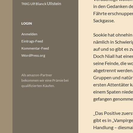
Ullstein
Ulf Blanck
TKKG
in den Gedanken de
Fährte erschnuppern
Sackgasse.
LOGIN
Anmelden
Sookie hat ohnehin 
Eintrags-Feed
nämlich in Schwierig
Kommentar-Feed
auf und so gibt es
WordPress.org
Doch Niall hat ein
seine Feinde, die w
abgetrennt werden.
Als amazon-Partner
Gruppen und natürli
bekommen wir eine Prämie bei
ersten Attentäter ka
qualifizierten Käufen.
einem Spaten nieder
gefangen genomme
_Das Positive zuers
gibt es in „Vampirg
Handlung – diesmal