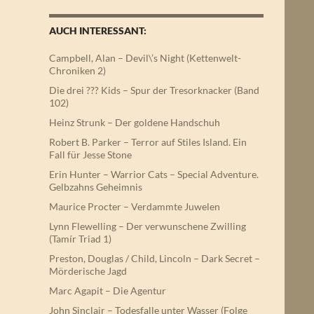
AUCH INTERESSANT:
Campbell, Alan – Devil\’s Night (Kettenwelt-
Chroniken 2)
Die drei ??? Kids – Spur der Tresorknacker (Band
102)
Heinz Strunk – Der goldene Handschuh
Robert B. Parker – Terror auf Stiles Island. Ein
Fall für Jesse Stone
Erin Hunter – Warrior Cats – Special Adventure.
Gelbzahns Geheimnis
Maurice Procter – Verdammte Juwelen
Lynn Flewelling – Der verwunschene Zwilling
(Tamír Triad 1)
Preston, Douglas / Child, Lincoln – Dark Secret –
Mörderische Jagd
Marc Agapit – Die Agentur
John Sinclair – Todesfalle unter Wasser (Folge