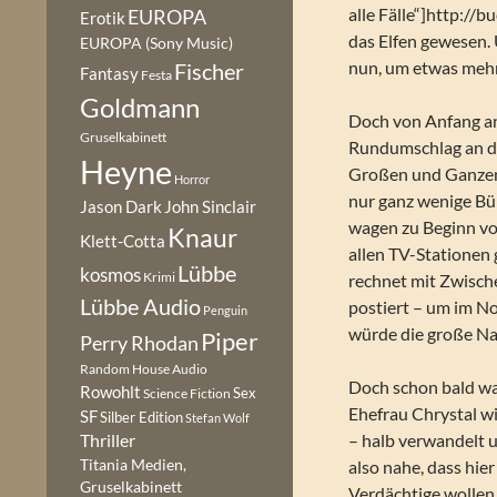
alle Fälle“]http:/
EUROPA
Erotik
das Elfen gewesen.
EUROPA (Sony Music)
nun, um etwas mehr
Fischer
Fantasy
Festa
Goldmann
Doch von Anfang an
Gruselkabinett
Rundumschlag an di
Heyne
Großen und Ganzen 
Horror
nur ganz wenige Bü
Jason Dark
John Sinclair
wagen zu Beginn von
Knaur
Klett-Cotta
allen TV-Stationen g
Lübbe
kosmos
Krimi
rechnet mit Zwische
Lübbe Audio
postiert – um im Not
Penguin
würde die große N
Piper
Perry Rhodan
Random House Audio
Doch schon bald wa
Rowohlt
Sex
Science Fiction
Ehefrau Chrystal w
SF
Silber Edition
Stefan Wolf
– halb verwandelt u
Thriller
Titania Medien,
also nahe, dass hie
Gruselkabinett
Verdächtige wollen