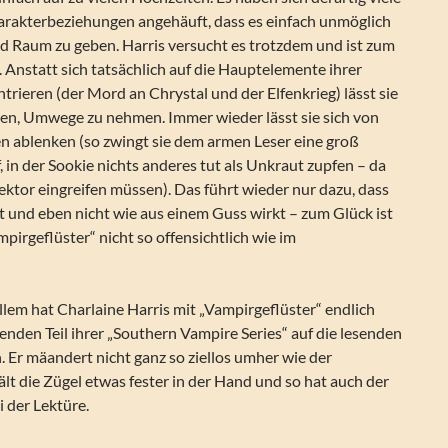
rakterbeziehungen angehäuft, dass es einfach unmöglich
end Raum zu geben. Harris versucht es trotzdem und ist zum
t. Anstatt sich tatsächlich auf die Hauptelemente ihrer
rieren (der Mord an Chrystal und der Elfenkrieg) lässt sie
ßen, Umwege zu nehmen. Immer wieder lässt sie sich von
n ablenken (so zwingt sie dem armen Leser eine groß
, in der Sookie nichts anderes tut als Unkraut zupfen – da
 Lektor eingreifen müssen). Das führt wieder nur dazu, dass
 und eben nicht wie aus einem Guss wirkt – zum Glück ist
mpirgeflüster“ nicht so offensichtlich wie im
allem hat Charlaine Harris mit „Vampirgeflüster“ endlich
nden Teil ihrer „Southern Vampire Series“ auf die lesenden
 Er mäandert nicht ganz so ziellos umher wie der
ält die Zügel etwas fester in der Hand und so hat auch der
 der Lektüre.