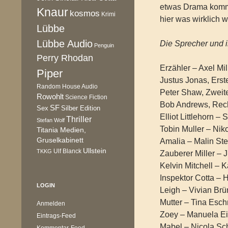
etwas Drama kommt
Knaur
kosmos
Krimi
hier was wirklich 
Lübbe
Lübbe Audio
Die Sprecher und i
Penguin
Perry Rhodan
Erzähler – Axel Mi
Piper
Justus Jonas, Erst
Random House Audio
Peter Shaw, Zweit
Rowohlt
Science Fiction
Bob Andrews, Rech
SF
Sex
Silber Edition
Elliot Littlehorn –
Thriller
Stefan Wolf
Tobin Muller – Nik
Titania Medien,
Gruselkabinett
Amalia – Malin Ste
Ullstein
Ulf Blanck
TKKG
Zauberer Miller – 
Kelvin Mitchell – 
Inspektor Cotta – 
LOGIN
Leigh – Vivian Brü
Mutter – Tina Esc
Anmelden
Zoey – Manuela Ei
Eintrags-Feed
Mabel – Nicola Sch
Kommentar-Feed