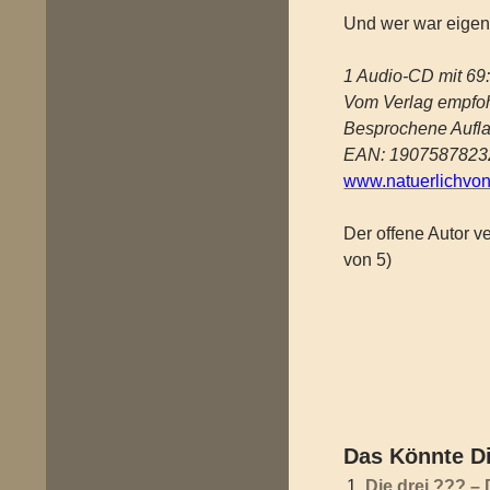
Und wer war eigent
1 Audio-CD mit 69
Vom Verlag empfoh
Besprochene Aufla
EAN: 1907587823
www.natuerlichvo
Der offene Autor ve
von 5)
Das Könnte Di
Die drei ??? –