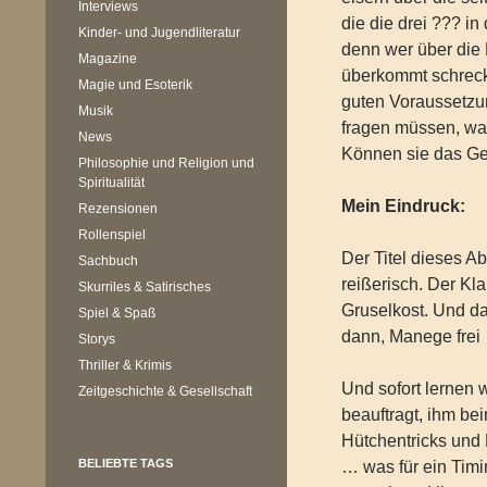
Interviews
die die drei ??? i
Kinder- und Jugendliteratur
denn wer über die 
Magazine
überkommt schreck
Magie und Esoterik
guten Voraussetzu
Musik
fragen müssen, was
News
Können sie das Geh
Philosophie und Religion und
Spiritualität
Mein Eindruck:
Rezensionen
Rollenspiel
Der Titel dieses Ab
Sachbuch
reißerisch. Der Kl
Skurriles & Satirisches
Gruselkost. Und da
Spiel & Spaß
dann, Manege frei
Storys
Thriller & Krimis
Und sofort lernen 
Zeitgeschichte & Gesellschaft
beauftragt, ihm be
Hütchentricks und L
BELIEBTE TAGS
… was für ein Timi