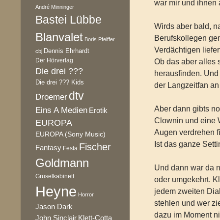
war mir und ihnen a
André Minninger
Bastei Lübbe
Wirds aber bald, n
Blanvalet
Berufskollegen ge
Boris Pfeiffer
Verdächtigen liefer
Dennis Ehrhardt
cbj
Der Hörverlag
Ob das aber alles 
Die drei ???
herausfinden. Und 
Die drei ??? Kids
der Langzeitfan an 
dtv
Droemer
Aber dann gibts n
Eins A Medien
Erotik
Clownin und eine 
EUROPA
Augen verdrehen fi
EUROPA (Sony Music)
Ist das ganze Setti
Fischer
Fantasy
Festa
Goldmann
Und dann war da n
Gruselkabinett
oder umgekehrt. Kli
Heyne
jedem zweiten Dia
Horror
stehlen und wer zi
Jason Dark
dazu im Moment nich
Klett-Cotta
John Sinclair