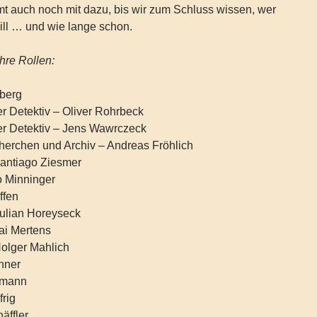
 auch noch mit dazu, bis wir zum Schluss wissen, wer
will … und wie lange schon.
hre Rollen:
lberg
er Detektiv – Oliver Rohrbeck
er Detektiv – Jens Wawrczeck
erchen und Archiv – Andreas Fröhlich
 Santiago Ziesmer
o Minninger
ffen
Julian Horeyseck
Kai Mertens
Holger Mahlich
nner
hmann
frig
äffler