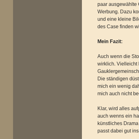
paar ausgewählte 
Werbung. Dazu kom
und eine kleine Bi
des Case finden wi
Mein Fazit:
Auch wenn die Stor
wirklich. Vielleich
Gauklergemeinschaf
Die ständigen düs
mich ein wenig da
mich auch nicht be
Klar, wird alles au
auch wenns ein han
künstliches Drama
passt dabei gut ins