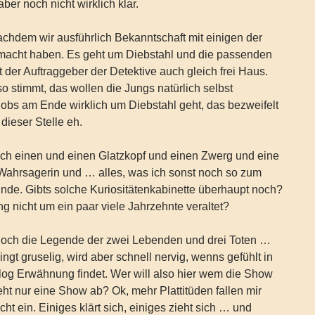
ber noch nicht wirklich klar.
achdem wir ausführlich Bekanntschaft mit einigen der
macht haben. Es geht um Diebstahl und die passenden
t der Auftraggeber der Detektive auch gleich frei Haus.
so stimmt, das wollen die Jungs natürlich selbst
obs am Ende wirklich um Diebstahl geht, das bezweifelt
dieser Stelle eh.
och einen und einen Glatzkopf und einen Zwerg und eine
Wahrsagerin und … alles, was ich sonst noch so zum
nde. Gibts solche Kuriositätenkabinette überhaupt noch?
ng nicht um ein paar viele Jahrzehnte veraltet?
och die Legende der zwei Lebenden und drei Toten …
ngt gruselig, wird aber schnell nervig, wenns gefühlt in
log Erwähnung findet. Wer will also hier wem die Show
eht nur eine Show ab? Ok, mehr Plattitüden fallen mir
t ein. Einiges klärt sich, einiges zieht sich … und