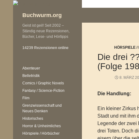
Zum
Inhalt
Buchwurm.org
springen
Geist ist geil! Seit 2002 –
Ständig neue Rezensionen,
Bücher, Lese- und Hörtipps
HÖRSPIELE 
14239 Rezensionen online
Die drei ?
(Folge 198
Abenteuer
Belletristik
8. MÄRZ 2
Comics / Graphic Novels
Fantasy / Science-Fiction
Die Handlung:
Film
Grenzwissenschaft und
Ein kleiner Zirkus 
Neues Denken
Stadt und mit ihm 
Historisches
Legende der zwei
Horror & Unheimliches
drei Toten. Doch 
Hörspiele / Hörbücher
eisern über die s