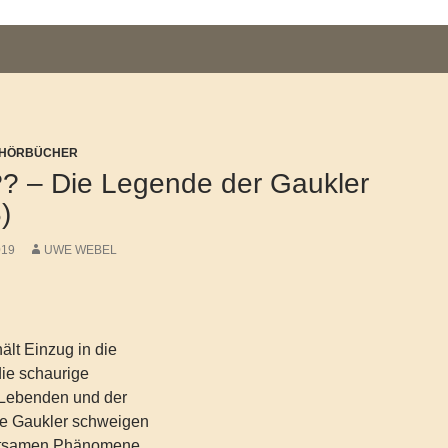
/ HÖRBÜCHER
?? – Die Legende der Gaukler
)
019
UWE WEBEL
hält Einzug in die
die schaurige
 Lebenden und der
die Gaukler schweigen
eltsamen Phänomene,