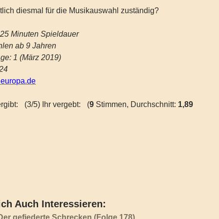
lich diesmal für die Musikauswahl zuständig?
:25 Minuten Spieldauer
len ab 9 Jahren
ge: 1 (März 2019)
24
neuropa.de
rgibt:
(3/5) Ihr vergebt:
(
9
Stimmen, Durchschnitt:
1,89
ch Auch Interessieren:
 Der gefiederte Schrecken (Folge 178)