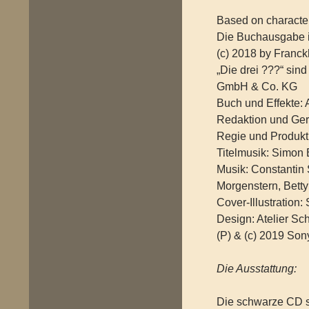
Based on characters
Die Buchausgabe is
(c) 2018 by Franc
„Die drei ???“ si
GmbH & Co. KG
Buch und Effekte:
Redaktion und Ge
Regie und Produkt
Titelmusik: Simon B
Musik: Constantin 
Morgenstern, Bett
Cover-Illustration:
Design: Atelier S
(P) & (c) 2019 So
Die Ausstattung:
Die schwarze CD s