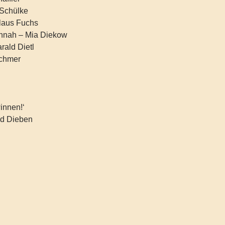
 Schülke
laus Fuchs
nnah – Mia Diekow
rald Dietl
schmer
winnen!‘
nd Dieben