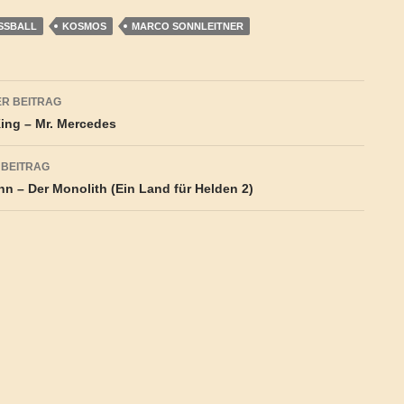
SSBALL
KOSMOS
MARCO SONNLEITNER
agsnavigation
R BEITRAG
ing – Mr. Mercedes
 BEITRAG
nn – Der Monolith (Ein Land für Helden 2)