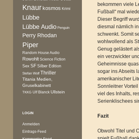
bekommen viele Le
Knaur
kosmos
Krimi
Fußball“ mal wiede
Lübbe
Dieser Begriff wurd
Lübbe Audio
diesmal nämlich in
Penguin
schwenkt. Somit se
Perry Rhodan
wohlwollend als Sta
Piper
Genug gelästert al
Random House Audio
ein verzwickter un
Rowohlt
Science Fiction
Geheimnisse quasi 
SF
Sex
Silber Edition
sogar ins Abseits l
Thriller
Stefan Wolf
amerikanischer Lite
Titania Medien,
Gruselkabinett
Sonnleitner Vorteil
Ullstein
Ulf Blanck
TKKG
viel des Inhalts, 
Serienklischees si
LOGIN
Fazit
Anmelden
Obwohl Titel und C
Eintrags-Feed
spielt Fußball dan
Kommentar-Feed