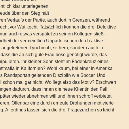
ntlich klar unterlegenen
eude über den Sieg hält
ren Verlaufs der Partie, auch dort in Grenzen, während
echt vor Wut kocht. Tatsächlich können die drei Detektive
nun auch etwas verspätet zu seinen Kollegen stieß –
ndheit der vermeintlich Unparteiischen durch aktive
m angetretenen Lynchmob, sichern, sondern auch in
 dass die an sich gute Frau böse genötigt wurde, das
nipulieren. Ihr kleiner Sohn steht im Fadenkreuz eines
ttmafia in Kalifornien? Wohl kaum, bei einer in Amerika
ls Randsportart geltenden Disziplin wie Soccer. Und
 schon mal gar nicht. Wo liegt also das Motiv? Erschwert
ungen dadurch, dass ihnen die neue Klientin den Fall
später wieder abnehmen will und ihnen schroff verbietet
ieren. Offenbar eine durch erneute Drohungen motivierte
g. Allerdings lassen sich die drei Fragezeichen so leicht
.