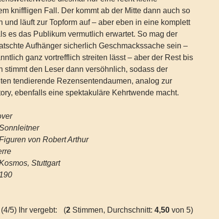
em kniffligen Fall. Der kommt ab der Mitte dann auch so
h und läuft zur Topform auf – aber eben in eine komplett
ls es das Publikum vermutlich erwartet. So mag der
atschte Aufhänger sicherlich Geschmackssache sein –
ntlich ganz vortrefflich streiten lässt – aber der Rest bis
stimmt den Leser dann versöhnlich, sodass der
nten tendierende Rezensentendaumen, analog zur
ory, ebenfalls eine spektakuläre Kehrtwende macht.
over
Sonnleitner
Figuren von Robert Arthur
erre
Kosmos, Stuttgart
190
(4/5) Ihr vergebt:
(
2
Stimmen, Durchschnitt:
4,50
von 5)