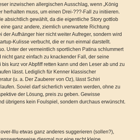
ser inzwischen allergischen Ausschlag, wenn „König
r herhalten muss, um einen Drei-???-Fall zu initiieren.
e absichtlich gewählt, da die eigentliche Story gottlob
 eine ganz andere, ziemlich unerwartete Richtung
i der Aufhänger hier nicht weiter Aufreger, sondern wird
rtup-Kulisse verbucht, die er nun einmal darstellt.
so. Unter der vermeintlich sportlichen Patina schlummert
d nicht ganz einfach zu knackender Fall, der seine
bis kurz vor Abpfiff retten kann und den Leser ab und zu
aufen lässt. Lediglich für Kenner klassischer
ratur (u. a. Der Zauberer von Oz), lässt Schiri
 laufen. Soviel darf sicherlich verraten werden, ohne zu
respektive der Lösung, preis zu geben. Gewisse
nd übrigens kein Foulspiel, sondern durchaus erwünscht.
over-Illu etwas ganz anderes suggerieren (sollen?),
kenswerterweise diesmal nur eine recht kleine