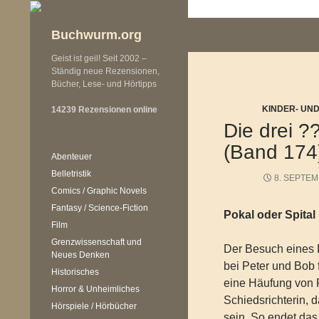
Zum
Inhalt
Buchwurm.org
springen
Geist ist geil! Seit 2002 –
Ständig neue Rezensionen,
Bücher, Lese- und Hörtipps
KINDER- UN
14239 Rezensionen online
Die drei ?
(Band 174
Abenteuer
Belletristik
8. SEPTEM
Comics / Graphic Novels
Fantasy / Science-Fiction
Pokal oder Spital
Film
Grenzwissenschaft und
Der Besuch eines 
Neues Denken
bei Peter und Bob 
Historisches
eine Häufung von F
Horror & Unheimliches
Schiedsrichterin, d
Hörspiele / Hörbücher
sein. So endet das