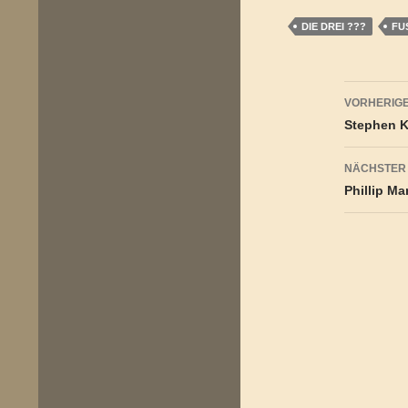
DIE DREI ???
FU
Beitr
VORHERIGE
Stephen K
NÄCHSTER
Phillip Ma