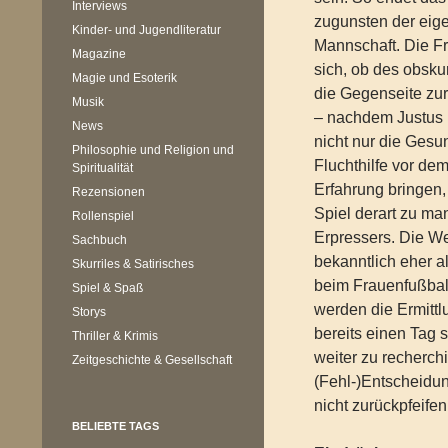
Interviews
zugunsten der eige
Kinder- und Jugendliteratur
Mannschaft. Die Fr
Magazine
sich, ob des obsku
Magie und Esoterik
die Gegenseite zur
Musik
– nachdem Justus 
News
nicht nur die Gesu
Philosophie und Religion und
Fluchthilfe vor de
Spiritualität
Erfahrung bringen,
Rezensionen
Spiel derart zu ma
Rollenspiel
Erpressers. Die We
Sachbuch
bekanntlich eher a
Skurriles & Satirisches
beim Frauenfußball
Spiel & Spaß
werden die Ermittl
Storys
bereits einen Tag 
Thriller & Krimis
weiter zu recherch
Zeitgeschichte & Gesellschaft
(Fehl-)Entscheidun
nicht zurückpfeifen
BELIEBTE TAGS