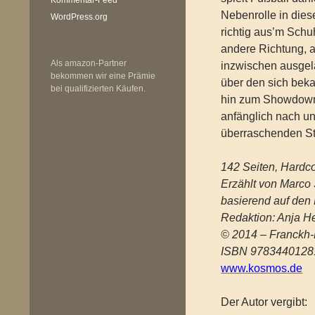
Nebenrolle in dies
WordPress.org
richtig aus’m Schu
andere Richtung, a
Als amazon-Partner
inzwischen ausgel
bekommen wir eine Prämie
über den sich bekan
bei qualifizierten Käufen.
hin zum Showdown 
anfänglich nach u
überraschenden St
142 Seiten, Hardc
Erzählt von Marco 
basierend auf den 
Redaktion: Anja H
© 2014 – Franckh-
ISBN 9783440128
www.kosmos.de
Der Autor vergibt: