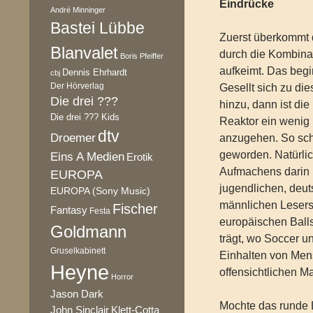
Eindrücke
André Minninger
Bastei Lübbe
Zuerst überkommt 
Blanvalet
durch die Kombinat
Boris Pfeiffer
aufkeimt. Das begi
Dennis Ehrhardt
cbj
Der Hörverlag
Gesellt sich zu di
Die drei ???
hinzu, dann ist di
Die drei ??? Kids
Reaktor ein wenig 
dtv
Droemer
anzugehen. So schl
geworden. Natürlic
Eins A Medien
Erotik
Aufmachens darin 
EUROPA
jugendlichen, deu
EUROPA (Sony Music)
männlichen Lesers
Fischer
Fantasy
Festa
europäischen Balls
Goldmann
trägt, wo Soccer un
Gruselkabinett
Einhalten von Men
Heyne
offensichtlichen M
Horror
Jason Dark
Mochte das runde L
Klett-Cotta
John Sinclair