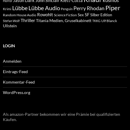
kosmos
Klett-Cotta
Jason Dark
John Sinclair
Horror
Piper
Lübbe Audio
Lübbe
Perry Rhodan
Krimi
Penguin
Rowohlt
SF
Sex
Silber Edition
Random House Audio
Science Fiction
Thriller
Titania Medien, Gruselkabinett
Ulf Blanck
Stefan Wolf
TKKG
Ullstein
LOGIN
Anmelden
Eintrags-Feed
Kommentar-Feed
WordPress.org
Als amazon-Partner bekommen wir eine Prämie bei qualifizierten
Käufen.