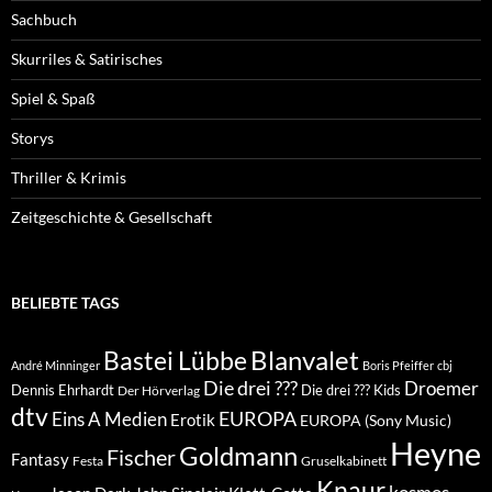
Sachbuch
Skurriles & Satirisches
Spiel & Spaß
Storys
Thriller & Krimis
Zeitgeschichte & Gesellschaft
BELIEBTE TAGS
Blanvalet
Bastei Lübbe
André Minninger
Boris Pfeiffer
cbj
Die drei ???
Droemer
Dennis Ehrhardt
Die drei ??? Kids
Der Hörverlag
dtv
EUROPA
Eins A Medien
Erotik
EUROPA (Sony Music)
Heyne
Goldmann
Fischer
Fantasy
Festa
Gruselkabinett
Knaur