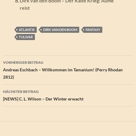
Dirk van den Boom – Der Kalte Krieg: Aume
reist
ATLANTIS
DIRK VAN DEN BOOM
FANTASY
TULIVAR
Beitragsnavigation
VORHERIGER BEITRAG
Andreas Eschbach – Willkommen im Tamanium! (Perry Rhodan
2812)
NÄCHSTER BEITRAG
[NEWS] C. L. Wilson – Der Winter erwacht