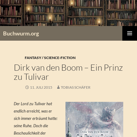
Zum
Inhalt
springen
Buchwurm.org
PRIMÄR
MENÜ
FANTASY / SCIENCE-FICTION
Dirk van den Boom – Ein Prinz
zu Tulivar
11. JULI 2015
TOBIAS SCHÄFER
Der Lord zu Tulivar hat
endlich erreicht, was er
sich immer erträumt hatte:
seine Ruhe. Doch die
Beschaulichkeit der