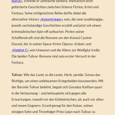
Ikarus«
, schreibt er zahlreiche weitere, thematisch breit
gefächerte Geschichten zwischen Science Fiction, Krimi und
Fantasy. Seine erfolgreichste Reihe dürfte dabei die
alternative-history
»Kaiserkrieger«
sein, die zwei unabhängige,
jeweils sechsbändige Geschichten erzählt und jetzt mit einem
kriminalistischen Spin-off aufwartet. Perlen seiner
Schaffenskraft sind die Romane um den Konsul Casimir
Daxxel, der in seinen Space-Krimi-Operas »Eobal« und
»Habitat C«
sein Unwesen und die Aliens zur Weißglut treibt.
Die beiden Tulivar-Romane sind sein erster Versuch in der
Fantasy.
Tulivar
. Wie das Land, so die Leute. Herb, spröde. Genau das
Richtige, um einen unliebsamen Kriegshelden loszuwerden. Mit
der Baronie Tulivar belehnt, begab sich Geradus Kaithan quasi
in die Verbannung – und behauptete sich gegen alle
Erwartungen, sowohl vor den Einheimischen, als auch vor alten
und neuen Gegnern. Grund genug für den Kaiser, seinen
einzigen Sohn und Thronfolger Prinz Lejan nach Tulivar zu