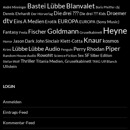
Blanvalet
Bastei Lübbe
André Minninger
Boris Pfeiffer
cbj
Die drei ???
Droemer
Dennis Ehrhardt
Die drei ??? Kids
Der Hörverlag
dtv
EUROPA
Eins A Medien
Erotik
EUROPA (Sony Music)
Heyne
Goldmann
Fischer
Fantasy
Festa
Gruselkabinett
Knaur
kosmos
Klett-Cotta
Jason Dark
John Sinclair
Horror
Piper
Lübbe Audio
Lübbe
Perry Rhodan
Krimi
Penguin
Rowohlt
SF
Sex
Silber Edition
Random House Audio
Science Fiction
Thriller
Titania Medien, Gruselkabinett
Ulf Blanck
Stefan Wolf
TKKG
Ullstein
LOGIN
Anmelden
Eintrags-Feed
Kommentar-Feed