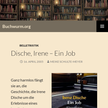
Zum
Inhalt
springen
Buchwurm.org
PRIMÄR
MENÜ
BELLETRISTIK
Dische, Irene – Ein Job
16. APRIL 2005
MEIKE SCHULTE-MEYER
Ganz harmlos fängt
sie an, die
Geschichte, die Irene
Dische um die
Erlebnisse eines