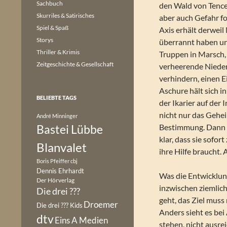
Sachbuch
den Wald von Tence
Skurriles & Satirisches
aber auch Gefahr fo
Spiel & Spaß
Axis erhält derweil
Storys
überrannt haben un
Thriller & Krimis
Truppen in Marsch,
Zeitgeschichte & Gesellschaft
verheerende Nieder
verhindern, einen Ei
Aschure hält sich i
BELIEBTE TAGS
der Ikarier auf der 
nicht nur das Gehe
André Minninger
Bastei Lübbe
Bestimmung. Dann er
klar, dass sie sofor
Blanvalet
ihre Hilfe braucht.
Boris Pfeiffer
cbj
Dennis Ehrhardt
Was die Entwicklun
Der Hörverlag
inzwischen ziemlich
Die drei ???
geht, das Ziel muss
Droemer
Die drei ??? Kids
Anders sieht es bei 
dtv
Eins A Medien
stehen, nicht ausre