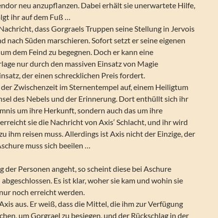
ndor neu anzupflanzen. Dabei erhält sie unerwartete Hilfe,
lgt ihr auf dem Fuß …
 Nachricht, dass Gorgraels Truppen seine Stellung in Jervois
d nach Süden marschieren. Sofort setzt er seine eigenen
 um dem Feind zu begegnen. Doch er kann eine
lage nur durch den massiven Einsatz von Magie
nsatz, der einen schrecklichen Preis fordert.
n der Zwischenzeit im Sternentempel auf, einem Heiligtum
Insel des Nebels und der Erinnerung. Dort enthüllt sich ihr
imnis um ihre Herkunft, sondern auch das um ihre
reicht sie die Nachricht von Axis‘ Schlacht, und ihr wird
t zu ihm reisen muss. Allerdings ist Axis nicht der Einzige, der
 Aschure muss sich beeilen …
g der Personen angeht, so scheint diese bei Aschure
 abgeschlossen. Es ist klar, woher sie kam und wohin sie
 nur noch erreicht werden.
Axis aus. Er weiß, dass die Mittel, die ihm zur Verfügung
ichen, um Gorgrael zu besiegen, und der Rückschlag in der