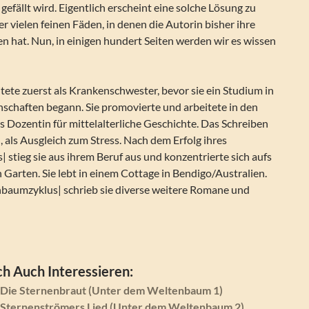
gefällt wird. Eigentlich erscheint eine solche Lösung zu
r vielen feinen Fäden, in denen die Autorin bisher ihre
 hat. Nun, in einigen hundert Seiten werden wir es wissen
tete zuerst als Krankenschwester, bevor sie ein Studium in
nschaften begann. Sie promovierte und arbeitete in den
s Dozentin für mittelalterliche Geschichte. Das Schreiben
n, als Ausgleich zum Stress. Nach dem Erfolg ihres
stieg sie aus ihrem Beruf aus und konzentrierte sich aufs
 Garten. Sie lebt in einem Cottage in Bendigo/Australien.
aumzyklus| schrieb sie diverse weitere Romane und
h Auch Interessieren:
– Die Sternenbraut (Unter dem Weltenbaum 1)
– Sternenströmers Lied (Unter dem Weltenbaum 2)