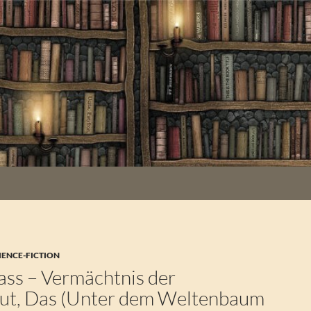
IENCE-FICTION
ass – Vermächtnis der
ut, Das (Unter dem Weltenbaum