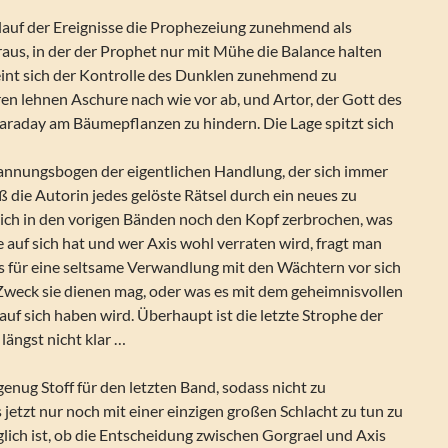
erlauf der Ereignisse die Prophezeiung zunehmend als
us, in der der Prophet nur mit Mühe die Balance halten
eint sich der Kontrolle des Dunklen zunehmend zu
en lehnen Aschure nach wie vor ab, und Artor, der Gott des
Faraday am Bäumepflanzen zu hindern. Die Lage spitzt sich
nnungsbogen der eigentlichen Handlung, der sich immer
iß die Autorin jedes gelöste Rätsel durch ein neues zu
sich in den vorigen Bänden noch den Kopf zerbrochen, was
 auf sich hat und wer Axis wohl verraten wird, fragt man
as für eine seltsame Verwandlung mit den Wächtern vor sich
weck sie dienen mag, oder was es mit dem geheimnisvollen
f sich haben wird. Überhaupt ist die letzte Strophe der
ängst nicht klar …
genug Stoff für den letzten Band, sodass nicht zu
s jetzt nur noch mit einer einzigen großen Schlacht zu tun zu
glich ist, ob die Entscheidung zwischen Gorgrael und Axis