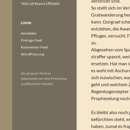
verstrickt sind.
Ullstein
Ulf Blanck
TKKG
So stellt sich im V
Gratwanderung hera
kann. Gorgrael sch
LOGIN
entziehen, die Awar
Anmelden
Pfluges, versucht, 
Eintrags-Feed
zu.
Kommentar-Feed
Abgesehen vom Spa
WordPress.org
straffer spannt, we
ersetzen. Hat man 
es wohl mit Aschure
Als amazon-Partner
sich inzwischen, w
bekommen wir eine Prämie bei
qualifizierten Käufen.
geht und welchem Z
Regenbogenzepter au
Prophezeiung noch l
Es bleibt also noch 
befürchten steht, e
haben, zumal es fra