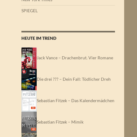
SPIEGEL
HEUTE IM TREND
Jack Vance – Drachenbrut. Vier Romane
Die drei ??? – Dein Fall: Tödlicher Dreh
Sebastian Fitzek – Das Kalendermädchen
Sebastian Fitzek – Mimik