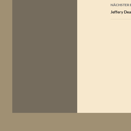
NÄCHSTER 
Jeffery De