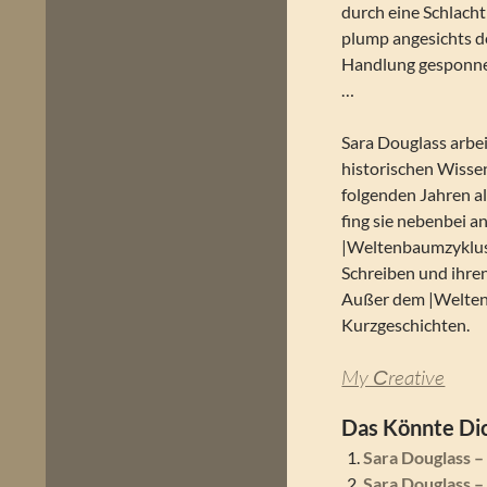
durch eine Schlacht 
plump angesichts de
Handlung gesponnen
…
Sara Douglass arbei
historischen Wisse
folgenden Jahren al
fing sie nebenbei a
|Weltenbaumzyklus| 
Schreiben und ihren
Außer dem |Weltenb
Kurzgeschichten.
My Сreative
Das Könnte Dic
Sara Douglass 
Sara Douglass 