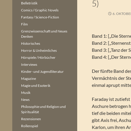
5)
Belletristik
Comics / Graphic Novels
6. OKTOBE
Fantasy / Science-Fiction
Film
Grenzwissenschaft und Neues
Band 1: [„Die Ster
Denken
Band 2: [„Sternens
Historisches
Band 3: [„Tanz der 
Horror & Unheimliches
Band 4: [„Der Ster
Hörspiele / Hörbücher
Interviews
Der fünfte Band d
Kinder- und Jugendliteratur
Vermächtnis der St
Magazine
einmal aprupt mitt
Magie und Esoterik
Musik
Faraday ist zutiefst
News
Aschure betrogen ha
Philosophie und Religion und
Spiritualität
tief die beiden mit
Rezensionen
gibt Axis frei, Asch
Rollenspiel
Karlon, um ihren An