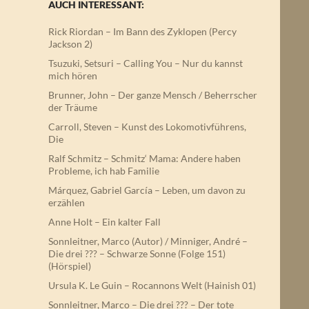
AUCH INTERESSANT:
Rick Riordan – Im Bann des Zyklopen (Percy
Jackson 2)
Tsuzuki, Setsuri – Calling You – Nur du kannst
mich hören
Brunner, John – Der ganze Mensch / Beherrscher
der Träume
Carroll, Steven – Kunst des Lokomotivführens,
Die
Ralf Schmitz – Schmitz‘ Mama: Andere haben
Probleme, ich hab Familie
Márquez, Gabriel García – Leben, um davon zu
erzählen
Anne Holt – Ein kalter Fall
Sonnleitner, Marco (Autor) / Minniger, André –
Die drei ??? – Schwarze Sonne (Folge 151)
(Hörspiel)
Ursula K. Le Guin – Rocannons Welt (Hainish 01)
Sonnleitner, Marco – Die drei ??? – Der tote