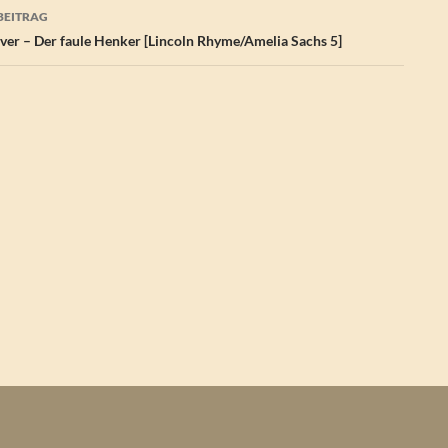
BEITRAG
aver – Der faule Henker [Lincoln Rhyme/Amelia Sachs 5]