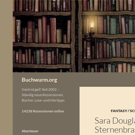
Zum
Inhalt
springen
Buchwurm.org
Geist ist geil! Seit 2002 –
Ständig neue Rezensionen,
Bücher, Lese- und Hörtipps
FANTASY / SC
14238 Rezensionen online
Sara Dougl
Sternenbra
Abenteuer