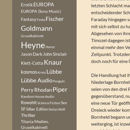
EUROPA
Erotik
letzten Schlacht ma
EUROPA (Sony Music)
entscheidender Sch
Fischer
Fantasy
Faraday hingegen s
Festa
mit sich selbst zu h
Goldmann
Abgesehen von ihrer
Gruselkabinett
Timozel dagegen is
Heyne
einmal mehr den Ver
Horror
Zeitpunkt. Trotzdem 
Jason Dark
John Sinclair
Knaur
doch noch für eine
Klett-Cotta
Lübbe
kosmos
Krimi
Die Handlung hat i
Lübbe Audio
Penguin
Niederlage Bornheld
Piper
seien von den drei 
Perry Rhodan
gegenüberstand, nur
Random House Audio
Rowohlt
eine neue Tür geöff
Sex
Science Fiction
SF
Silber Edition
Dreieck wieder kom
Stefan Wolf
Thriller
Bornheld begann un
Titania Medien,
weiterging, ist inz
Gruselkabinett