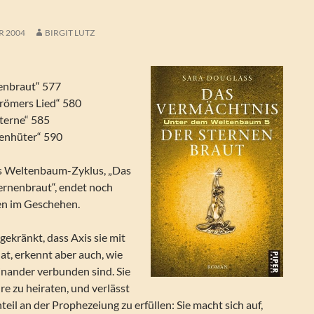
R 2004
BIRGIT LUTZ
nenbraut“ 577
trömers Lied“ 580
Sterne“ 585
nenhüter“ 590
es Weltenbaum-Zyklus, „Das
ernenbraut“, endet noch
en im Geschehen.
 gekränkt, dass Axis sie mit
t, erkennt aber auch, wie
einander verbunden sind. Sie
ure zu heiraten, und verlässt
teil an der Prophezeiung zu erfüllen: Sie macht sich auf,