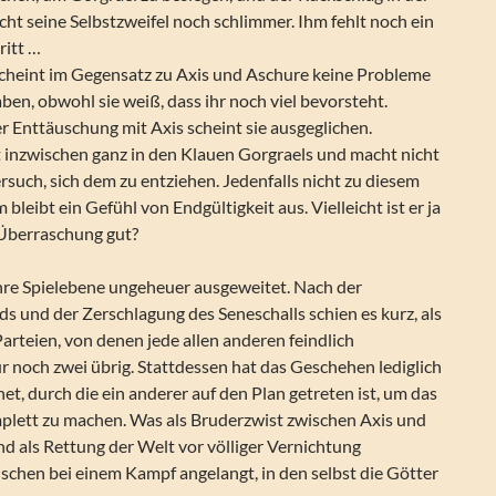
cht seine Selbstzweifel noch schlimmer. Ihm fehlt noch ein
ritt …
cheint im Gegensatz zu Axis und Aschure keine Probleme
aben, obwohl sie weiß, dass ihr noch viel bevorsteht.
 Enttäuschung mit Axis scheint sie ausgeglichen.
t inzwischen ganz in den Klauen Gorgraels und macht nicht
such, sich dem zu entziehen. Jedenfalls nicht zu diesem
bleibt ein Gefühl von Endgültigkeit aus. Vielleicht ist er ja
 Überraschung gut?
hre Spielebene ungeheuer ausgeweitet. Nach der
s und der Zerschlagung des Seneschalls schien es kurz, als
Parteien, von denen jede allen anderen feindlich
 noch zwei übrig. Stattdessen hat das Geschehen lediglich
net, durch die ein anderer auf den Plan getreten ist, um das
plett zu machen. Was als Bruderzwist zwischen Axis und
d als Rettung der Welt vor völliger Vernichtung
wischen bei einem Kampf angelangt, in den selbst die Götter