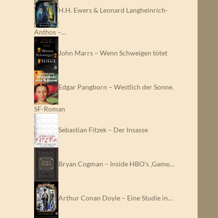
H.H. Ewers & Leonard Langheinrich-
Anthos –…
John Marrs – Wenn Schweigen tötet
Edgar Pangborn – Westlich der Sonne.
SF-Roman
Sebastian Fitzek – Der Insasse
Bryan Cogman – Inside HBO’s ‚Game…
Arthur Conan Doyle – Eine Studie in…