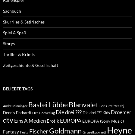
Rollenspiel
Sachbuch
Skurriles & Satirisches
Spiel & Spaß
Storys
Thriller & Krimis
Zeitgeschichte & Gesellschaft
BELIEBTE TAGS
Blanvalet
Bastei Lübbe
André Minninger
Boris Pfeiffer
cbj
Die drei ???
Droemer
Dennis Ehrhardt
Die drei ??? Kids
Der Hörverlag
dtv
EUROPA
Eins A Medien
Erotik
EUROPA (Sony Music)
Heyne
Goldmann
Fischer
Fantasy
Festa
Gruselkabinett