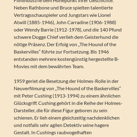
Filmindustrie dem Höhepunkt ihrer Geschichte.
Neben Rathbone und Bruce spielten talentierte
Vertragsschauspieler und Jungstars wie Lionel
Atwill (1885-1946), John Carradine (1906-1988)
oder Wendy Barrie (1912-1978), und die 140 Pfund
schwere Dogge Chief verlieh dem Geisterhund die
nötige Präsenz. Der Erfolg von „The Hound of the
Baskervilles“ führte zur Fortsetzung. Bis 1946
entstanden mehrere kostengünstig hergestellte B-
Movies mit dem bewährten Team.
1959 geriet die Besetzung der Holmes-Rolle in der
Neuverfilmung von „The Hound of the Baskervilles“
mit Peter Cushing (1913-1994) zu einem ähnlichen
Glücksgriff. Cushing gehört in die Reihe der Holmes-
Darsteller, die für diese Figur geboren zu sein
schienen. Er lieh einem gleichzeitig nachdenklichen
und notfalls sehr agilen Detektiv seine hagere
Gestalt. In Cushings raubvogelhaften