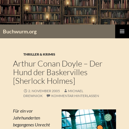
Zum
Inhalt
springen
Buchwurm.org
PRIMÄR
MENÜ
THRILLER & KRIMIS
Arthur Conan Doyle – Der
Hund der Baskervilles
[Sherlock Holmes]
2. NOVEMBER 2005
MICHAEL
DREWNIOK
KOMMENTAR HINTERLASSEN
Für ein vor
Jahrhunderten
begangenes Unrecht