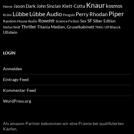
Knaur
kosmos
Klett-Cotta
Jason Dark
John Sinclair
Horror
Piper
Lübbe Audio
Lübbe
Perry Rhodan
Krimi
Penguin
Rowohlt
SF
Sex
Silber Edition
Random House Audio
Science Fiction
Thriller
Titania Medien, Gruselkabinett
Ulf Blanck
Stefan Wolf
TKKG
Ullstein
LOGIN
Anmelden
Eintrags-Feed
Kommentar-Feed
WordPress.org
Als amazon-Partner bekommen wir eine Prämie bei qualifizierten
Käufen.