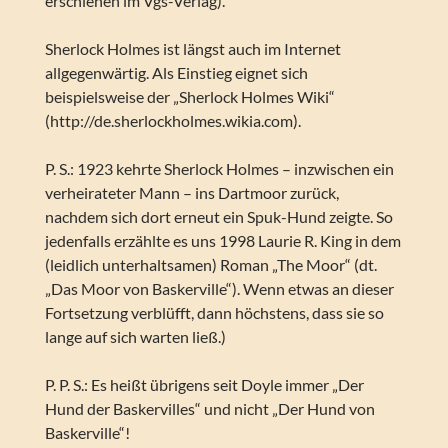
erschienen im Vgs-Verlag).
Sherlock Holmes ist längst auch im Internet
allgegenwärtig. Als Einstieg eignet sich
beispielsweise der „Sherlock Holmes Wiki“
(http://de.sherlockholmes.wikia.com).
P. S.: 1923 kehrte Sherlock Holmes – inzwischen ein
verheirateter Mann – ins Dartmoor zurück,
nachdem sich dort erneut ein Spuk-Hund zeigte. So
jedenfalls erzählte es uns 1998 Laurie R. King in dem
(leidlich unterhaltsamen) Roman „The Moor“ (dt.
„Das Moor von Baskerville“). Wenn etwas an dieser
Fortsetzung verblüfft, dann höchstens, dass sie so
lange auf sich warten ließ.)
P. P. S.: Es heißt übrigens seit Doyle immer „Der
Hund der Baskervilles“ und nicht „Der Hund von
Baskerville“!