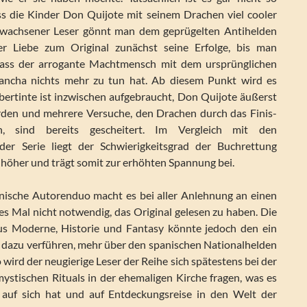
ss die Kinder Don Quijote mit seinem Drachen viel cooler
erwachsener Leser gönnt man dem geprügelten Antihelden
ler Liebe zum Original zunächst seine Erfolge, bis man
 dass der arrogante Machtmensch mit dem ursprünglichen
ncha nichts mehr zu tun hat. Ab diesem Punkt wird es
ertinte ist inzwischen aufgebraucht, Don Quijote äußerst
rden und mehrere Versuche, den Drachen durch das Finis-
n, sind bereits gescheitert. Im Vergleich mit den
er Serie liegt der Schwierigkeitsgrad der Buchrettung
 höher und trägt somit zur erhöhten Spannung bei.
anische Autorenduo macht es bei aller Anlehnung an einen
es Mal nicht notwendig, das Original gelesen zu haben. Die
s Moderne, Historie und Fantasy könnte jedoch den ein
 dazu verführen, mehr über den spanischen Nationalhelden
 wird der neugierige Leser der Reihe sich spätestens bei der
ystischen Rituals in der ehemaligen Kirche fragen, was es
 auf sich hat und auf Entdeckungsreise in den Welt der