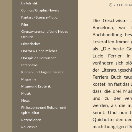
Belletristik
7. FEBRUA
Comics / Graphic Novels
Fantasy / Science-Fiction
Die Geschwister 
Film
Barcelona, wo i
Grenzwissenschaft und Neues
Buchhandlung besi
Denken
Leseratten immer 
Historisches
als „Die beste Ge
Horror & Unheimliches
Lucie Ferrier i
Hörspiele / Hörbücher
verändern sich plö
Interviews
der Literaturgesch
Kinder- und Jugendliteratur
Ferriers Buch ta
Magazine
kostet ihn fast das
Magie und Esoterik
dass die drei Mus
Musik
und zu der vers
News
werden, als die 
Philosophie und Religion und
kennt. Und nun tr
Spiritualität
Quichotte, den der
Rezensionen
machthungrigen Des
Rollenspiel