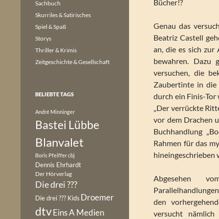
Bücher!?
Sachbuch
Skurriles & Satirisches
Genau das versuch
Spiel & Spaß
Beatriz Castell g
Storys
an, die es sich zu
Thriller & Krimis
bewahren. Dazu g
Zeitgeschichte & Gesellschaft
versuchen, die be
Zaubertinte in die
BELIEBTE TAGS
durch ein Finis-To
„Der verrückte Rit
André Minninger
vor dem Drachen un
Bastei Lübbe
Buchhandlung „Bo
Blanvalet
Rahmen für das mys
hineingeschrieben 
Boris Pfeiffer
cbj
Dennis Ehrhardt
Der Hörverlag
Abgesehen vo
Die drei ???
Parallelhandlungen
Droemer
Die drei ??? Kids
den vorhergehen
dtv
Eins A Medien
versucht nämlich 