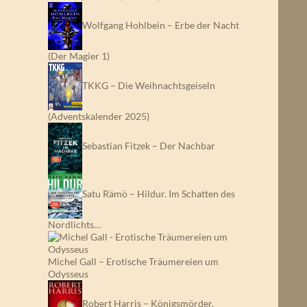
Wolfgang Hohlbein – Erbe der Nacht
(Der Magier 1)
TKKG – Die Weihnachtsgeiseln
(Adventskalender 2025)
Sebastian Fitzek – Der Nachbar
Satu Rämö – Hildur. Im Schatten des
Nordlichts…
Michel Gall – Erotische Träumereien um
Odysseus
Robert Harris – Königsmörder.