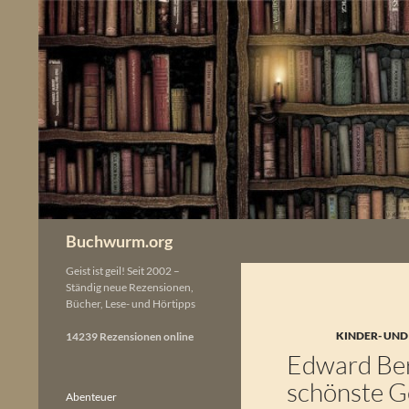
Zum
Inhalt
springen
Buchwurm.org
Geist ist geil! Seit 2002 –
Ständig neue Rezensionen,
Bücher, Lese- und Hörtipps
KINDER- UND
14239 Rezensionen online
Edward Ber
schönste Ge
Abenteuer