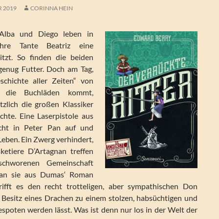
R 2019
CORINNA HEIN
Alba und Diego leben in
hre Tante Beatriz eine
tzt. So finden die beiden
genug Futter. Doch am Tag,
schichte aller Zeiten“ von
n die Buchläden kommt,
tzlich die großen Klassiker
ichte. Eine Laserpistole aus
ucht in Peter Pan auf und
 Leben. Ein Zwerg verhindert,
ketiere D’Artagnan treffen
chworenen Gemeinschaft
man sie aus Dumas‘ Roman
ifft es den recht trotteligen, aber sympathischen Don
 Besitz eines Drachen zu einem stolzen, habsüchtigen und
poten werden lässt. Was ist denn nur los in der Welt der