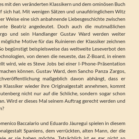
 es mit den veränderten Klassikern und dem ominösen Buch
auf sich hat. Mit wenigen Sätzen und unaufdringlichem Witz
ter Weise eine sich anbahnende Liebesgeschichte zwischen
nte Beatriz angedeutet. Doch auch die mutmaßlichen
argo und sein Handlanger Gustav Ward werden weiter
d mögliche Motive für das Ruinieren der Klassiker zeichnen
 So begünstigt beispielsweise das weltweite Leseverbot den
chnologien, von denen die neueste, das Z-Board, in einem
llt wird, wie es Steve Jobs bei einer I-Phone-Präsentation
r machen können. Gustav Ward, dem Sancho Panza Zargos,
chveröffentlichung maßgeblich davon abhängt, dass er
ie Klassiker wieder ihre Originalgestalt annehmen, kommt
tenberg nicht nur auf die Schliche, sondern sogar schon
ran. Wird er dieses Mal seinem Auftrag gerecht werden und
n?
menico Baccalario und Eduardo Jàuregui spielen in diesem
nalgestalt Spaniens, dem verrückten, alten Mann, der die
 wie er sie haben möchte. Tatsächlich ist es gar nicht so