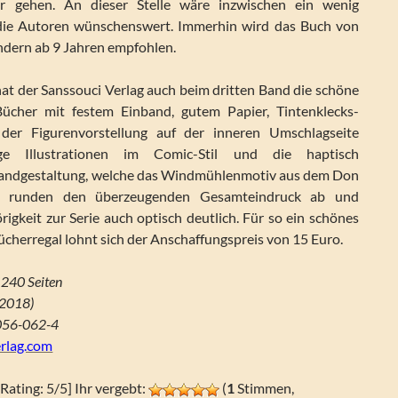
er gehen. An dieser Stelle wäre inzwischen ein wenig
die Autoren wünschenswert. Immerhin wird das Buch von
indern ab 9 Jahren empfohlen.
t der Sanssouci Verlag auch beim dritten Band die schöne
cher mit festem Einband, gutem Papier, Tintenklecks-
er Figurenvorstellung auf der inneren Umschlagseite
ige Illustrationen im Comic-Stil und die haptisch
andgestaltung, welche das Windmühlenmotiv aus dem Don
t, runden den überzeugenden Gesamteindruck ab und
igkeit zur Serie auch optisch deutlich. Für so ein schönes
cherregal lohnt sich der Anschaffungspreis von 15 Euro.
 240 Seiten
 2018)
056-062-4
rlag.com
[Rating: 5/5] Ihr vergebt:
(
1
Stimmen,