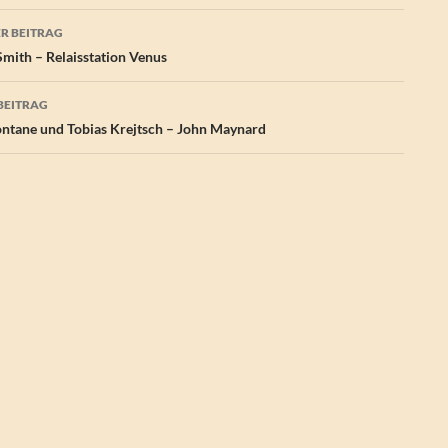
agsnavigation
R BEITRAG
Smith – Relaisstation Venus
BEITRAG
ntane und Tobias Krejtsch – John Maynard