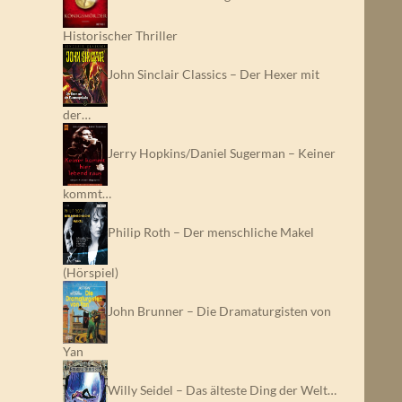
Historischer Thriller
John Sinclair Classics – Der Hexer mit
der…
Jerry Hopkins/Daniel Sugerman – Keiner
kommt…
Philip Roth – Der menschliche Makel
(Hörspiel)
John Brunner – Die Dramaturgisten von
Yan
Willy Seidel – Das älteste Ding der Welt…