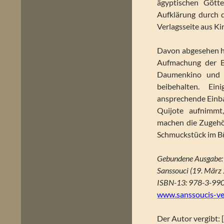
ägyptischen Gött
Aufklärung durch 
Verlagsseite aus K
Davon abgesehen ha
Aufmachung der Bü
Daumenkino und d
beibehalten. Ein
ansprechende Einb
Quijote aufnimm
machen die Zugehör
Schmuckstück im Bü
Gebundene Ausgabe:
Sanssouci (19. März
ISBN-13: 978-3-99
www.sanssoucis-ve
Der Autor vergibt: 