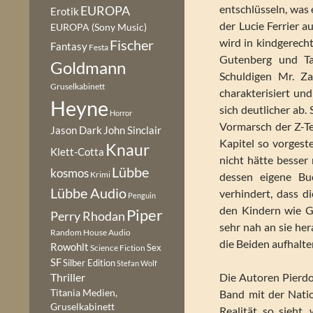
entschlüsseln, was
EUROPA
Erotik
der Lucie Ferrier 
EUROPA (Sony Music)
wird in kindgerech
Fischer
Fantasy
Festa
Gutenberg und Ta
Goldmann
Schuldigen Mr. Z
Gruselkabinett
charakterisiert un
Heyne
sich deutlicher ab.
Horror
Vormarsch der Z-Te
Jason Dark
John Sinclair
Kapitel so vorgeste
Knaur
Klett-Cotta
nicht hätte besse
Lübbe
kosmos
Krimi
dessen eigene Bu
Lübbe Audio
verhindert, dass d
Penguin
den Kindern wie Gu
Piper
Perry Rhodan
sehr nah an sie he
Random House Audio
die Beiden aufhalte
Rowohlt
Sex
Science Fiction
SF
Silber Edition
Stefan Wolf
Die Autoren Pierdo
Thriller
Titania Medien,
Band mit der Natio
Gruselkabinett
Realität so sieht,