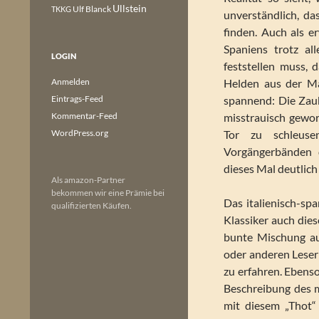
Ullstein
Ulf Blanck
TKKG
unverständlich, da
finden. Auch als 
Spaniens trotz al
LOGIN
feststellen muss,
Anmelden
Helden aus der Ma
Eintrags-Feed
spannend: Die Zaub
Kommentar-Feed
misstrauisch gewo
WordPress.org
Tor zu schleuse
Vorgängerbänden d
dieses Mal deutlich
Als amazon-Partner
bekommen wir eine Prämie bei
Das italienisch-sp
qualifizierten Käufen.
Klassiker auch dies
bunte Mischung au
oder anderen Leser
zu erfahren. Ebenso
Beschreibung des m
mit diesem „Thot“