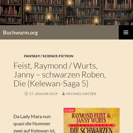
Zum
Inhalt
springen
Buchwurm.org
PRIMÄR
MENÜ
FANTASY / SCIENCE-FICTION
Feist, Raymond / Wurts,
Janny – schwarzen Roben,
Die (Kelewan-Saga 5)
27. JANUAR 2019
MICHAEL MATZER
Da Lady Mara nun
quasi die Nummer
zwei auf Kelewan ist,