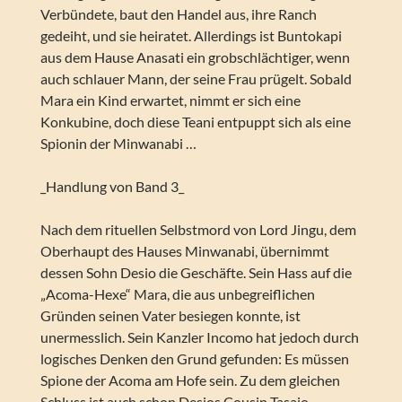
Verbündete, baut den Handel aus, ihre Ranch
gedeiht, und sie heiratet. Allerdings ist Buntokapi
aus dem Hause Anasati ein grobschlächtiger, wenn
auch schlauer Mann, der seine Frau prügelt. Sobald
Mara ein Kind erwartet, nimmt er sich eine
Konkubine, doch diese Teani entpuppt sich als eine
Spionin der Minwanabi …
_Handlung von Band 3_
Nach dem rituellen Selbstmord von Lord Jingu, dem
Oberhaupt des Hauses Minwanabi, übernimmt
dessen Sohn Desio die Geschäfte. Sein Hass auf die
„Acoma-Hexe“ Mara, die aus unbegreiflichen
Gründen seinen Vater besiegen konnte, ist
unermesslich. Sein Kanzler Incomo hat jedoch durch
logisches Denken den Grund gefunden: Es müssen
Spione der Acoma am Hofe sein. Zu dem gleichen
Schluss ist auch schon Desios Cousin Tasaio