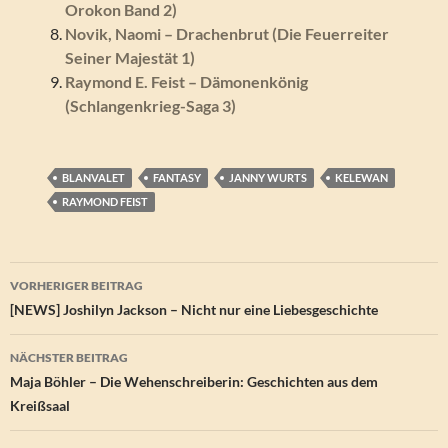
Orokon Band 2)
Novik, Naomi – Drachenbrut (Die Feuerreiter
Seiner Majestät 1)
Raymond E. Feist – Dämonenkönig
(Schlangenkrieg-Saga 3)
BLANVALET
FANTASY
JANNY WURTS
KELEWAN
RAYMOND FEIST
Beitragsnavigation
VORHERIGER BEITRAG
[NEWS] Joshilyn Jackson – Nicht nur eine Liebesgeschichte
NÄCHSTER BEITRAG
Maja Böhler – Die Wehenschreiberin: Geschichten aus dem
Kreißsaal