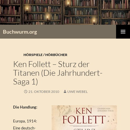
Zum
Inhalt
springen
Buchwurm.org
PRIMÄR
MENÜ
HÖRSPIELE / HÖRBÜCHER
Ken Follett – Sturz der
Titanen (Die Jahrhundert-
Saga 1)
21. OKTOBER 2010
UWE WEBEL
Die Handlung:
Europa, 1914:
Eine deutsch-