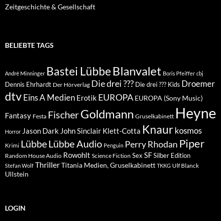
Zeitgeschichte & Gesellschaft
BELIEBTE TAGS
Blanvalet
Bastei Lübbe
André Minninger
Boris Pfeiffer
cbj
Die drei ???
Droemer
Dennis Ehrhardt
Die drei ??? Kids
Der Hörverlag
dtv
EUROPA
Eins A Medien
Erotik
EUROPA (Sony Music)
Heyne
Goldmann
Fischer
Fantasy
Festa
Gruselkabinett
Knaur
kosmos
Klett-Cotta
Jason Dark
John Sinclair
Horror
Piper
Lübbe Audio
Lübbe
Perry Rhodan
Krimi
Penguin
Rowohlt
SF
Sex
Silber Edition
Random House Audio
Science Fiction
Thriller
Titania Medien, Gruselkabinett
Ulf Blanck
Stefan Wolf
TKKG
Ullstein
LOGIN