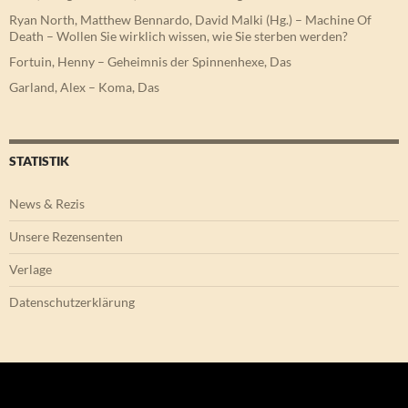
Ryan North, Matthew Bennardo, David Malki (Hg.) – Machine Of
Death – Wollen Sie wirklich wissen, wie Sie sterben werden?
Fortuin, Henny – Geheimnis der Spinnenhexe, Das
Garland, Alex – Koma, Das
STATISTIK
News & Rezis
Unsere Rezensenten
Verlage
Datenschutzerklärung