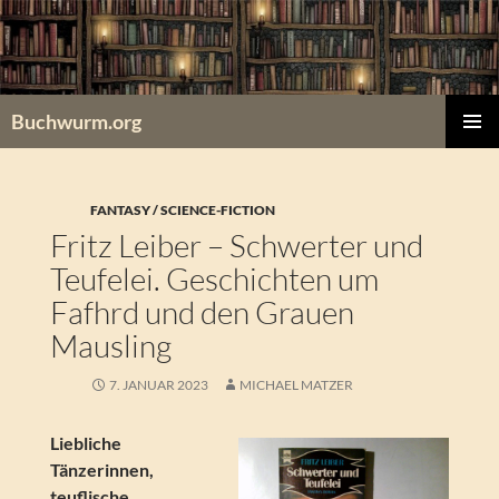
Zum
Inhalt
springen
Buchwurm.org
PRIMÄR
MENÜ
FANTASY / SCIENCE-FICTION
Fritz Leiber – Schwerter und
Teufelei. Geschichten um
Fafhrd und den Grauen
Mausling
7. JANUAR 2023
MICHAEL MATZER
Liebliche
Tänzerinnen,
teuflische