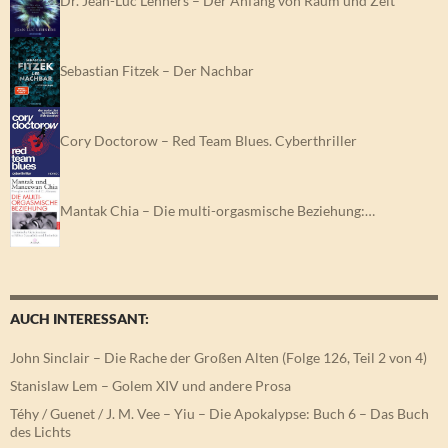
Dr. Jean-Luc Lehners – Der Anfang von Raum und Zeit
Sebastian Fitzek – Der Nachbar
Cory Doctorow – Red Team Blues. Cyberthriller
Mantak Chia – Die multi-orgasmische Beziehung:…
AUCH INTERESSANT:
John Sinclair – Die Rache der Großen Alten (Folge 126, Teil 2 von 4)
Stanislaw Lem – Golem XIV und andere Prosa
Téhy / Guenet / J. M. Vee – Yiu – Die Apokalypse: Buch 6 – Das Buch
des Lichts