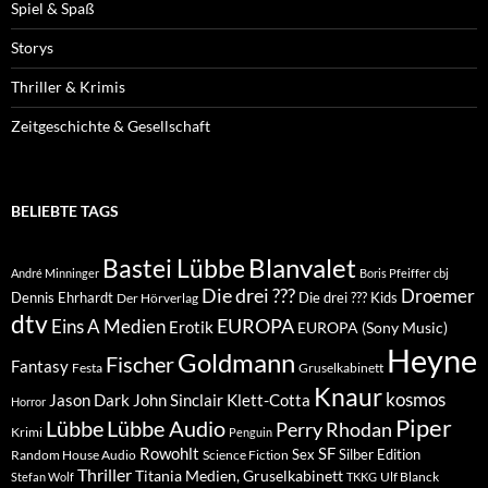
Spiel & Spaß
Storys
Thriller & Krimis
Zeitgeschichte & Gesellschaft
BELIEBTE TAGS
Blanvalet
Bastei Lübbe
André Minninger
Boris Pfeiffer
cbj
Die drei ???
Droemer
Dennis Ehrhardt
Die drei ??? Kids
Der Hörverlag
dtv
EUROPA
Eins A Medien
Erotik
EUROPA (Sony Music)
Heyne
Goldmann
Fischer
Fantasy
Festa
Gruselkabinett
Knaur
kosmos
Klett-Cotta
Jason Dark
John Sinclair
Horror
Piper
Lübbe Audio
Lübbe
Perry Rhodan
Krimi
Penguin
Rowohlt
SF
Sex
Silber Edition
Random House Audio
Science Fiction
Thriller
Titania Medien, Gruselkabinett
Ulf Blanck
Stefan Wolf
TKKG