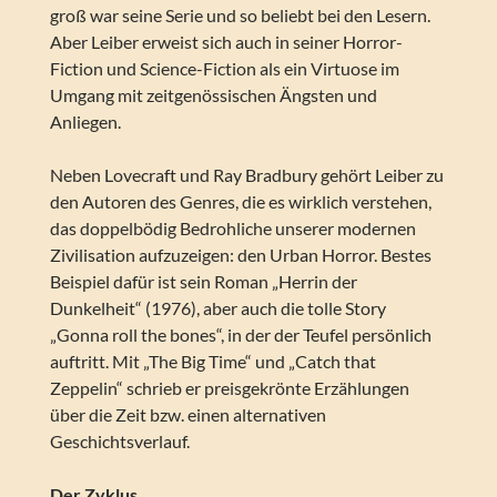
groß war seine Serie und so beliebt bei den Lesern.
Aber Leiber erweist sich auch in seiner Horror-
Fiction und Science-Fiction als ein Virtuose im
Umgang mit zeitgenössischen Ängsten und
Anliegen.
Neben Lovecraft und Ray Bradbury gehört Leiber zu
den Autoren des Genres, die es wirklich verstehen,
das doppelbödig Bedrohliche unserer modernen
Zivilisation aufzuzeigen: den Urban Horror. Bestes
Beispiel dafür ist sein Roman „Herrin der
Dunkelheit“ (1976), aber auch die tolle Story
„Gonna roll the bones“, in der der Teufel persönlich
auftritt. Mit „The Big Time“ und „Catch that
Zeppelin“ schrieb er preisgekrönte Erzählungen
über die Zeit bzw. einen alternativen
Geschichtsverlauf.
Der Zyklus