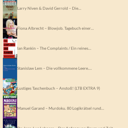
Larry Niven & David Gerrold – Die…
Fiona Albrecht – Blowjob. Tagebuch einer…
Ian Rankin – The Complaints / Ein reines…
Stanislaw Lem – Die vollkommene Leere.…
Lustiges Taschenbuch – Anstoß! (LTB EXTRA 9)
Manuel Garand – Murdoku. 80 Logikrätsel rund…