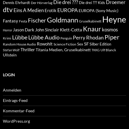
Die drei ???
Droemer
Dennis Ehrhardt
Die drei ??? Kids
Der Hörverlag
dtv
EUROPA
Eins A Medien
Erotik
EUROPA (Sony Music)
Heyne
Goldmann
Fischer
Fantasy
Festa
Gruselkabinett
Knaur
kosmos
Klett-Cotta
Jason Dark
John Sinclair
Horror
Piper
Lübbe Audio
Lübbe
Perry Rhodan
Krimi
Penguin
Rowohlt
SF
Sex
Silber Edition
Random House Audio
Science Fiction
Thriller
Titania Medien, Gruselkabinett
Ulf Blanck
Stefan Wolf
TKKG
Ullstein
LOGIN
Anmelden
Eintrags-Feed
Kommentar-Feed
WordPress.org