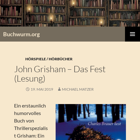
Zum
Inhalt
springen
Buchwurm.org
PRIMÄR
MENÜ
HÖRSPIELE / HÖRBÜCHER
John Grisham – Das Fest
(Lesung)
19. MAI 2019
MICHAEL MATZER
Ein erstaunlich
humorvolles
Buch von
Thrillerspezialis
t Grisham: Ein