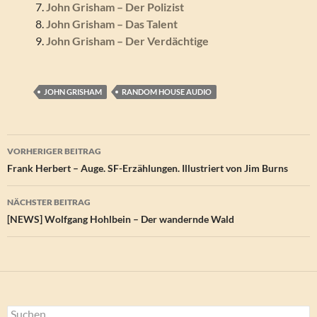
John Grisham – Der Polizist
John Grisham – Das Talent
John Grisham – Der Verdächtige
JOHN GRISHAM
RANDOM HOUSE AUDIO
Beitragsnavigation
VORHERIGER BEITRAG
Frank Herbert – Auge. SF-Erzählungen. Illustriert von Jim Burns
NÄCHSTER BEITRAG
[NEWS] Wolfgang Hohlbein – Der wandernde Wald
Suchen