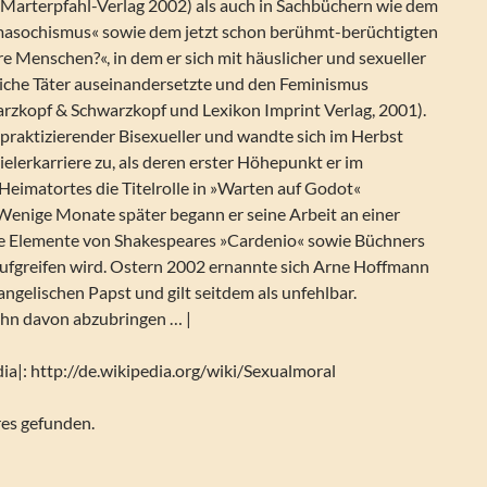
(Marterpfahl-Verlag 2002) als auch in Sachbüchern wie dem
masochismus« sowie dem jetzt schon berühmt-berüchtigten
e Menschen?«, in dem er sich mit häuslicher und sexueller
iche Täter auseinandersetzte und den Feminismus
rzkopf & Schwarzkopf und Lexikon Imprint Verlag, 2001).
praktizierender Bisexueller und wandte sich im Herbst
elerkarriere zu, als deren erster Höhepunkt er im
Heimatortes die Titelrolle in »Warten auf Godot«
 Wenige Monate später begann er seine Arbeit an einer
ale Elemente von Shakespeares »Cardenio« sowie Büchners
aufgreifen wird. Ostern 2002 ernannte sich Arne Hoffmann
ngelischen Papst und gilt seitdem als unfehlbar.
 ihn davon abzubringen … |
edia|: http://de.wikipedia.org/wiki/Sexualmoral
res gefunden.