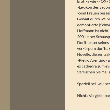
Erotika wie »FOX« 
»Lexikon des Sado
»Sind Frauen besser
Gewalt durch weibl
demontierte (Schwa
Hoffmann ist nicht-
2001 einer Schauspi
Dorftheater seines 
verkörpern durfte.
Novelle, die zentr
»Pietro Arentino« 
ex cathedra zum eva
Versuchen Sie mal,
Speziell bei |wikip
Nichts Vergleichba