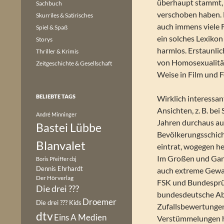
überhaupt stammt, 
Sachbuch
verschoben haben. 
Skurriles & Satirisches
auch immens viele F
Spiel & Spaß
ein solches Lexikon
Storys
harmlos. Erstaunlic
Thriller & Krimis
von Homosexualität
Zeitgeschichte & Gesellschaft
Weise in Film und F
BELIEBTE TAGS
Wirklich interessan
Ansichten, z. B. be
André Minninger
Jahren durchaus au
Bastei Lübbe
Bevölkerungsschich
Blanvalet
eintrat, wogegen he
Im Großen und Ganze
Boris Pfeiffer
cbj
Dennis Ehrhardt
auch extreme Gewal
Der Hörverlag
FSK und Bundesprüf
Die drei ???
bundesdeutsche Absu
Droemer
Die drei ??? Kids
Zufallsbewertungen
dtv
Eins A Medien
Verstümmelungen her