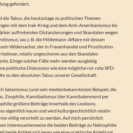
fung gefordert.
d die Tabus, die heutzutage zu politischen Themen
angen mit dem Irak-Krieg und dem Anti-Amerikanismus bis
tärker auftretenden Distanzierungen und Skandalen wegen
itismus‘, wo z. B. die Möllemann-Affaire mit dessen
 sein Widersacher, der in Frauenhandel und Prostitution
 Friedman, relativ ungeschoren aus den Skandalen
nte. Einige solcher Fälle mehr werden ausgiebig
eine politische Diskussion wie eine mögliche rot-rote SPD-
te zu den absoluten Tabus unserer Gesellschaft.
ch Satanismus (und sein medienbekanntestes Beispiel, die
s, Zoophilie, Kannibalismus (der Kannibalenmord per
philie größere Beiträge innerhalb des Lexikons.
es eigentlich kaum und wird kulturgeschichtlich relativ
hne völlig verurteilt zu werden. Auf mich persönlich
en interessanterweise die beiden Beiträge zu Nekrophilie
il beide Artikel sich lesen wie eine praktische Anleitung