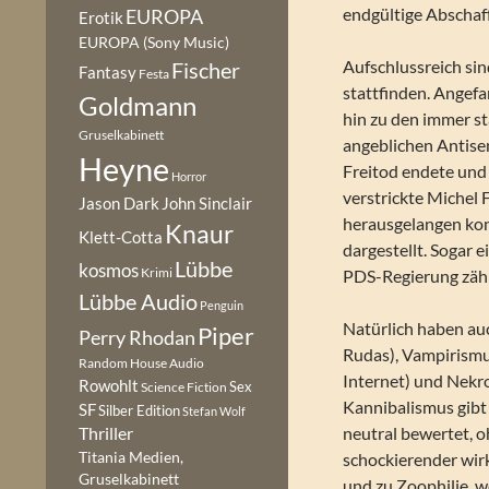
endgültige Abschaf
EUROPA
Erotik
EUROPA (Sony Music)
Aufschlussreich sin
Fischer
Fantasy
Festa
stattfinden. Angef
Goldmann
hin zu den immer s
Gruselkabinett
angeblichen Antisem
Heyne
Freitod endete und
Horror
verstrickte Michel
Jason Dark
John Sinclair
herausgelangen kon
Knaur
Klett-Cotta
dargestellt. Sogar 
Lübbe
kosmos
Krimi
PDS-Regierung zähl
Lübbe Audio
Penguin
Natürlich haben au
Piper
Perry Rhodan
Rudas), Vampirismu
Random House Audio
Internet) und Nekro
Rowohlt
Sex
Science Fiction
Kannibalismus gibt 
SF
Silber Edition
Stefan Wolf
neutral bewertet, o
Thriller
Titania Medien,
schockierender wirk
Gruselkabinett
und zu Zoophilie, we