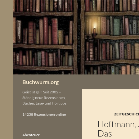
Zum
Inhalt
springen
Buchwurm.org
Geist ist geil! Seit 2002 –
Ständig neue Rezensionen,
Bücher, Lese- und Hörtipps
ZEITGESCHIC
14238 Rezensionen online
Hoffmann, 
Das
Abenteuer