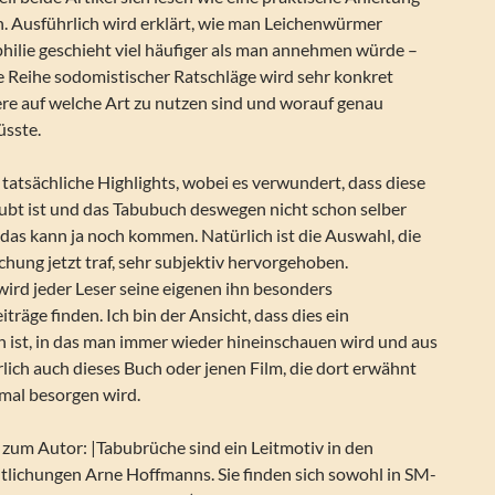
. Ausführlich wird erklärt, wie man Leichenwürmer
hilie geschieht viel häufiger als man annehmen würde –
e Reihe sodomistischer Ratschläge wird sehr konkret
ere auf welche Art zu nutzen sind und worauf genau
üsste.
tatsächliche Highlights, wobei es verwundert, dass diese
aubt ist und das Tabubuch deswegen nicht schon selber
r das kann ja noch kommen. Natürlich ist die Auswahl, die
echung jetzt traf, sehr subjektiv hervorgehoben.
wird jeder Leser seine eigenen ihn besonders
träge finden. Ich bin der Ansicht, dass dies ein
 ist, in das man immer wieder hineinschauen wird und aus
lich auch dieses Buch oder jenen Film, die dort erwähnt
mal besorgen wird.
 zum Autor: |Tabubrüche sind ein Leitmotiv in den
ntlichungen Arne Hoffmanns. Sie finden sich sowohl in SM-