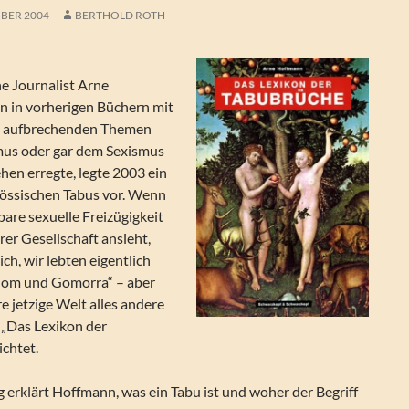
MBER 2004
BERTHOLD ROTH
he Journalist Arne
n in vorherigen Büchern mit
n aufbrechenden Themen
us oder gar dem Sexismus
hen erregte, legte 2003 ein
nössischen Tabus vor. Wenn
bare sexuelle Freizügigkeit
er Gesellschaft ansieht,
ich, wir lebten eigentlich
dom und Gomorra“ – aber
re jetzige Welt alles andere
s „Das Lexikon der
ichtet.
g erklärt Hoffmann, was ein Tabu ist und woher der Begriff