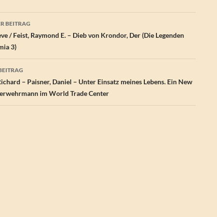
agsnavigation
R BEITRAG
teve / Feist, Raymond E. – Dieb von Krondor, Der (Die Legenden
ia 3)
BEITRAG
Richard – Paisner, Daniel – Unter Einsatz meines Lebens. Ein New
uerwehrmann im World Trade Center