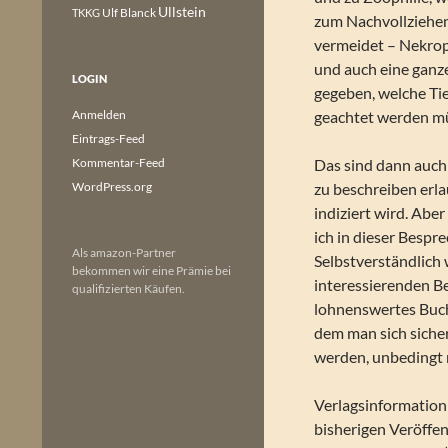
Ullstein
Ulf Blanck
TKKG
zum Nachvollziehen
vermeidet – Nekrop
und auch eine ganz
LOGIN
gegeben, welche Ti
Anmelden
geachtet werden m
Eintrags-Feed
Kommentar-Feed
Das sind dann auch 
WordPress.org
zu beschreiben erl
indiziert wird. Abe
ich in dieser Bespr
Als amazon-Partner
Selbstverständlich 
bekommen wir eine Prämie bei
interessierenden Bei
qualifizierten Käufen.
lohnenswertes Buch
dem man sich sicher
werden, unbedingt 
Verlagsinformation
bisherigen Veröffe