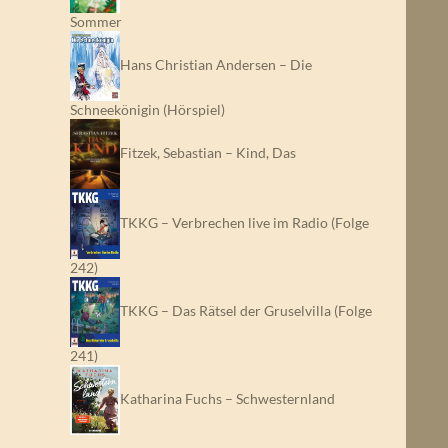
Sommer
Hans Christian Andersen – Die
Schneekönigin (Hörspiel)
Fitzek, Sebastian – Kind, Das
TKKG – Verbrechen live im Radio (Folge
242)
TKKG – Das Rätsel der Gruselvilla (Folge
241)
Katharina Fuchs – Schwesternland