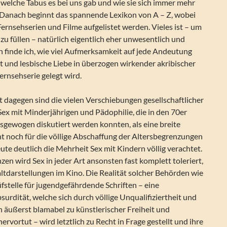
welche Tabus es bei uns gab und wie sie sich immer mehr
Danach beginnt das spannende Lexikon von A – Z, wobei
ernsehserien und Filme aufgelistet werden. Vieles ist – um
 zu füllen – natürlich eigentlich eher unwesentlich und
h finde ich, wie viel Aufmerksamkeit auf jede Andeutung
 und lesbische Liebe in überzogen wirkender akribischer
ernsehserie gelegt wird.
t dagegen sind die vielen Verschiebungen gesellschaftlicher
i Sex mit Minderjährigen und Pädophilie, die in den 70er
sgewogen diskutiert werden konnten, als eine breite
t noch für die völlige Abschaffung der Altersbegrenzungen
ute deutlich die Mehrheit Sex mit Kindern völlig verachtet.
n wird Sex in jeder Art ansonsten fast komplett toleriert,
tdarstellungen im Kino. Die Realität solcher Behörden wie
stelle für jugendgefährdende Schriften – eine
rdität, welche sich durch völlige Unqualifiziertheit und
 äußerst blamabel zu künstlerischer Freiheit und
vortut – wird letztlich zu Recht in Frage gestellt und ihre