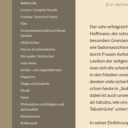
Belletristik
27. SEPTE
Comics / Graphic Novels
Fantasy / Science-Fiction
Film
Der sehr erfolgreic
Grenzwissenschaft und Neues
Hoffmann, der scho
Denken
besonders Grenze
Historisches
wie Sadomasochism
Horror & Unheimliches
durch Frauen Aufse
Hörspiele / Hörbücher
Lexikon der zeitge
Interviews
man sich die schein
Kinder- und Jugendliteratur
in den Medien unser
Magazine
denken viele sicherl
Magie und Esoterik
schon heute in „So
Musik
dabei ist auch unse
News
als tabulos, wie un
Philosophie und Religion und
Tabubrüche“ unterr
Spiritualität
Rezensionen
In seiner Einführun
Rollenspiel