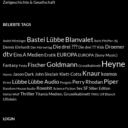
Zeitgeschichte & Gesellschaft
BELIEBTE TAGS
Blanvalet
Bastei Lübbe
André Minninger
Boris Pfeiffer
cbj
Die drei ???
Droemer
Dennis Ehrhardt
Die drei ??? Kids
Der Hörverlag
dtv
EUROPA
Eins A Medien
Erotik
EUROPA (Sony Music)
Heyne
Goldmann
Fischer
Fantasy
Festa
Gruselkabinett
Knaur
kosmos
Klett-Cotta
Jason Dark
John Sinclair
Horror
Piper
Lübbe Audio
Lübbe
Perry Rhodan
Krimi
Penguin
Rowohlt
SF
Sex
Silber Edition
Random House Audio
Science Fiction
Thriller
Titania Medien, Gruselkabinett
Ulf Blanck
Stefan Wolf
TKKG
Ullstein
LOGIN