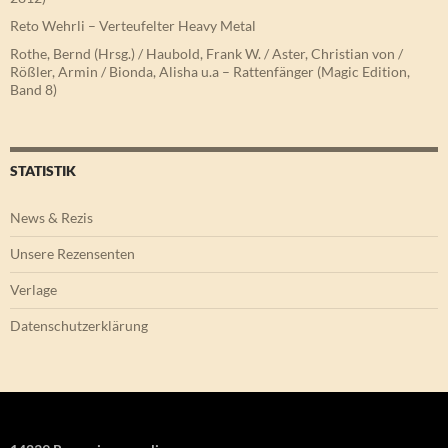
Reto Wehrli – Verteufelter Heavy Metal
Rothe, Bernd (Hrsg.) / Haubold, Frank W. / Aster, Christian von /
Rößler, Armin / Bionda, Alisha u.a – Rattenfänger (Magic Edition,
Band 8)
STATISTIK
News & Rezis
Unsere Rezensenten
Verlage
Datenschutzerklärung