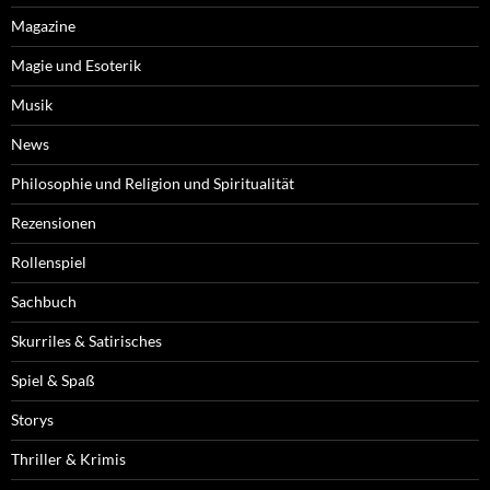
Magazine
Magie und Esoterik
Musik
News
Philosophie und Religion und Spiritualität
Rezensionen
Rollenspiel
Sachbuch
Skurriles & Satirisches
Spiel & Spaß
Storys
Thriller & Krimis