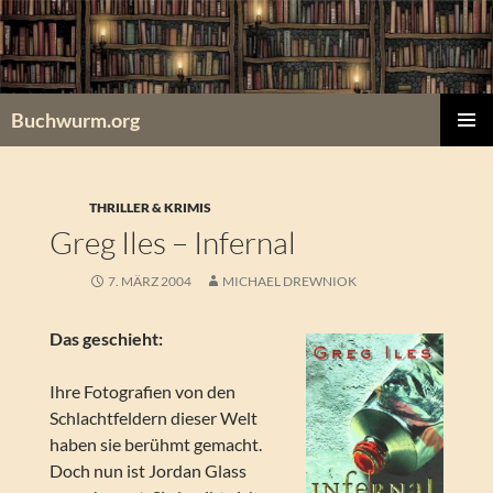
Zum
Inhalt
springen
Buchwurm.org
PRIMÄR
MENÜ
THRILLER & KRIMIS
Greg Iles – Infernal
7. MÄRZ 2004
MICHAEL DREWNIOK
Das geschieht:
Ihre Fotografien von den
Schlachtfeldern dieser Welt
haben sie berühmt gemacht.
Doch nun ist Jordan Glass