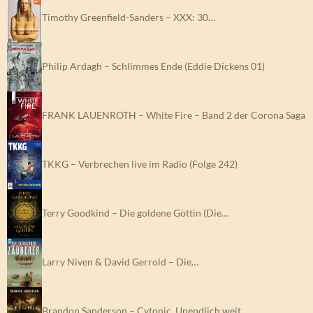
Timothy Greenfield-Sanders – XXX: 30…
Philip Ardagh – Schlimmes Ende (Eddie Dickens 01)
FRANK LAUENROTH – White Fire – Band 2 der Corona Saga
TKKG – Verbrechen live im Radio (Folge 242)
Terry Goodkind – Die goldene Göttin (Die…
Larry Niven & David Gerrold – Die…
Brandon Sanderson – Cytonic. Unendlich weit…