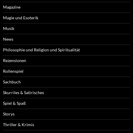
Magazine
Magie und Esoterik
Musik
News
Philosophie und Religion und Spiritualität
Rezensionen
Rollenspiel
Sachbuch
Skurriles & Satirisches
Spiel & Spaß
Storys
Thriller & Krimis