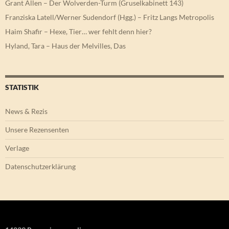
Grant Allen – Der Wolverden-Turm (Gruselkabinett 143)
Franziska Latell/Werner Sudendorf (Hgg.) – Fritz Langs Metropolis
Haim Shafir – Hexe, Tier… wer fehlt denn hier?
Hyland, Tara – Haus der Melvilles, Das
STATISTIK
News & Rezis
Unsere Rezensenten
Verlage
Datenschutzerklärung