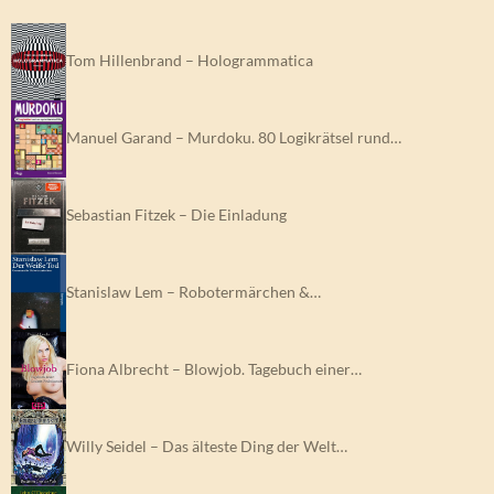
Tom Hillenbrand – Hologrammatica
Manuel Garand – Murdoku. 80 Logikrätsel rund…
Sebastian Fitzek – Die Einladung
Stanislaw Lem – Robotermärchen &…
Fiona Albrecht – Blowjob. Tagebuch einer…
Willy Seidel – Das älteste Ding der Welt…