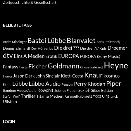
Zeitgeschichte & Gesellschaft
BELIEBTE TAGS
Blanvalet
Bastei Lübbe
André Minninger
Boris Pfeiffer
cbj
Die drei ???
Droemer
Dennis Ehrhardt
Die drei ??? Kids
Der Hörverlag
dtv
EUROPA
Eins A Medien
Erotik
EUROPA (Sony Music)
Heyne
Goldmann
Fischer
Fantasy
Festa
Gruselkabinett
Knaur
kosmos
Klett-Cotta
Jason Dark
John Sinclair
Horror
Piper
Lübbe Audio
Lübbe
Perry Rhodan
Krimi
Penguin
Rowohlt
SF
Sex
Silber Edition
Random House Audio
Science Fiction
Thriller
Titania Medien, Gruselkabinett
Ulf Blanck
Stefan Wolf
TKKG
Ullstein
LOGIN