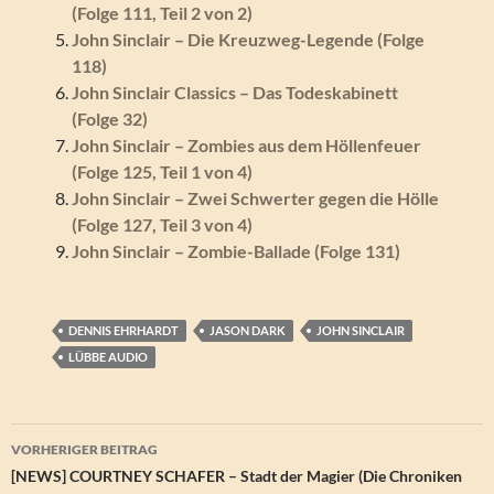
(Folge 111, Teil 2 von 2)
John Sinclair – Die Kreuzweg-Legende (Folge
118)
John Sinclair Classics – Das Todeskabinett
(Folge 32)
John Sinclair – Zombies aus dem Höllenfeuer
(Folge 125, Teil 1 von 4)
John Sinclair – Zwei Schwerter gegen die Hölle
(Folge 127, Teil 3 von 4)
John Sinclair – Zombie-Ballade (Folge 131)
DENNIS EHRHARDT
JASON DARK
JOHN SINCLAIR
LÜBBE AUDIO
Beitragsnavigation
VORHERIGER BEITRAG
[NEWS] COURTNEY SCHAFER – Stadt der Magier (Die Chroniken