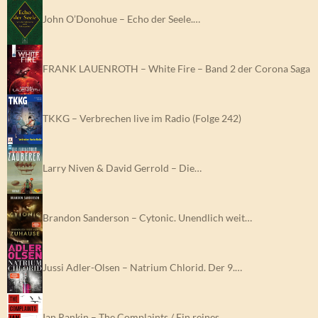
John O’Donohue – Echo der Seele.…
FRANK LAUENROTH – White Fire – Band 2 der Corona Saga
TKKG – Verbrechen live im Radio (Folge 242)
Larry Niven & David Gerrold – Die…
Brandon Sanderson – Cytonic. Unendlich weit…
Jussi Adler-Olsen – Natrium Chlorid. Der 9.…
Ian Rankin – The Complaints / Ein reines…