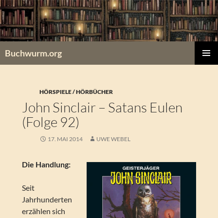
Zum
Inhalt
springen
Buchwurm.org
PRIMÄR
MENÜ
HÖRSPIELE / HÖRBÜCHER
John Sinclair – Satans Eulen
(Folge 92)
17. MAI 2014
UWE WEBEL
Die Handlung:
Seit
Jahrhunderten
erzählen sich