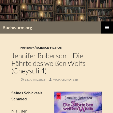
Zum
Inhalt
springen
Buchwurm.org
PRIMÄR
MENÜ
FANTASY / SCIENCE-FICTION
Jennifer Roberson – Die
Fährte des weißen Wolfs
(Cheysuli 4)
13. APRIL 2018
MICHAEL MATZER
Seines Schicksals
Schmied
Niall, der