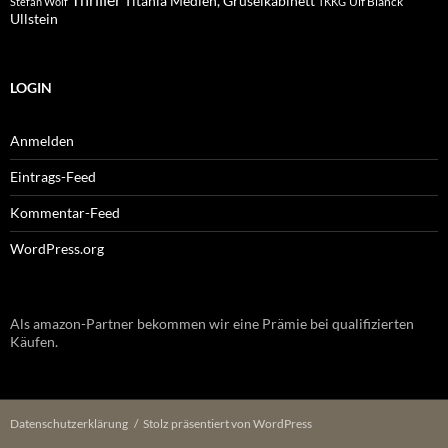
Thriller
Titania Medien, Gruselkabinett
Ulf Blanck
Stefan Wolf
TKKG
Ullstein
LOGIN
Anmelden
Eintrags-Feed
Kommentar-Feed
WordPress.org
Als amazon-Partner bekommen wir eine Prämie bei qualifizierten
Käufen.
Datenschutzerklärung
Stolz präsentiert von WordPress