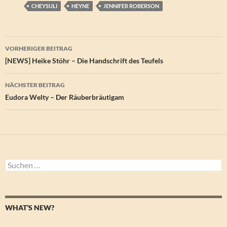
CHEYSULI
HEYNE
JENNIFER ROBERSON
Beitragsnavigation
VORHERIGER BEITRAG
[NEWS] Heike Stöhr – Die Handschrift des Teufels
NÄCHSTER BEITRAG
Eudora Welty – Der Räuberbräutigam
Suchen
nach:
WHAT’S NEW?