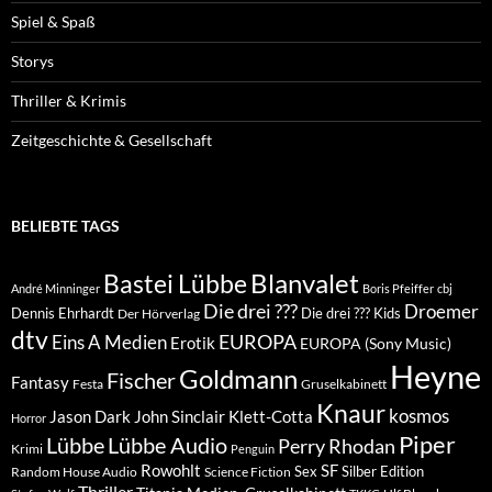
Spiel & Spaß
Storys
Thriller & Krimis
Zeitgeschichte & Gesellschaft
BELIEBTE TAGS
Blanvalet
Bastei Lübbe
André Minninger
Boris Pfeiffer
cbj
Die drei ???
Droemer
Dennis Ehrhardt
Die drei ??? Kids
Der Hörverlag
dtv
EUROPA
Eins A Medien
Erotik
EUROPA (Sony Music)
Heyne
Goldmann
Fischer
Fantasy
Festa
Gruselkabinett
Knaur
kosmos
Klett-Cotta
Jason Dark
John Sinclair
Horror
Piper
Lübbe Audio
Lübbe
Perry Rhodan
Krimi
Penguin
Rowohlt
SF
Sex
Silber Edition
Random House Audio
Science Fiction