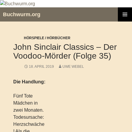
Zum
Inhalt
Buchwurm.org
springen
PRIMÄR
MENÜ
HÖRSPIELE / HÖRBÜCHER
John Sinclair Classics – Der
Voodoo-Mörder (Folge 35)
18. APRIL 2019
UWE WEBEL
Die Handlung:
Fünf Tote
Mädchen in
zwei Monaten.
Todesursache:
Herzschwäche
! Als die