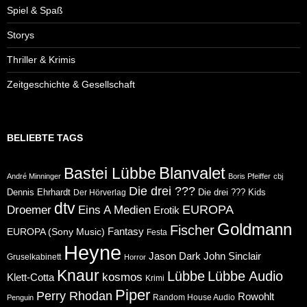
Spiel & Spaß
Storys
Thriller & Krimis
Zeitgeschichte & Gesellschaft
BELIEBTE TAGS
Blanvalet
Bastei Lübbe
André Minninger
Boris Pfeiffer
cbj
Die drei ???
Dennis Ehrhardt
Die drei ??? Kids
Der Hörverlag
dtv
Eins A Medien
EUROPA
Droemer
Erotik
Goldmann
Fischer
Fantasy
EUROPA (Sony Music)
Festa
Heyne
Jason Dark
John Sinclair
Gruselkabinett
Horror
Knaur
Lübbe
Lübbe Audio
kosmos
Klett-Cotta
Krimi
Piper
Perry Rhodan
Rowohlt
Random House Audio
Penguin